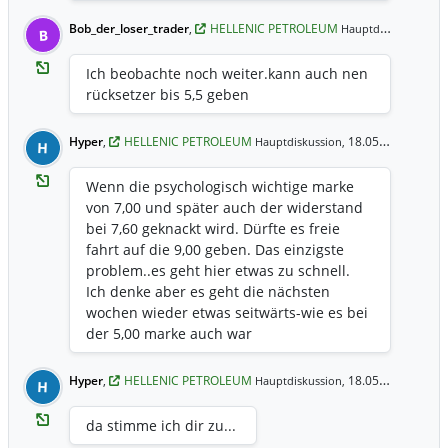
Bob_der_loser_trader
,
HELLENIC PETROLEUM
18
Hauptdiskussion,
B
Ich beobachte noch weiter.kann auch nen
rücksetzer bis 5,5 geben
Hyper
,
HELLENIC PETROLEUM
18.05.2017 9:10 Uhr
Hauptdiskussion,
H
Wenn die psychologisch wichtige marke
von 7,00 und später auch der widerstand
bei 7,60 geknackt wird. Dürfte es freie
fahrt auf die 9,00 geben. Das einzigste
problem..es geht hier etwas zu schnell.
Ich denke aber es geht die nächsten
wochen wieder etwas seitwärts-wie es bei
der 5,00 marke auch war
Hyper
,
HELLENIC PETROLEUM
18.05.2017 9:04 Uhr
Hauptdiskussion,
H
da stimme ich dir zu...