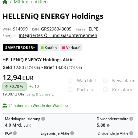
BörsenNEWS.de
Märkte
Aktien
HELLENiQ ENERGY Holdings
914999
GRS298343005
ELPE
WKN:
ISIN:
Kürzel:
Integriertes Öl- und Gasunternehmen
Energie
:
SMARTBROKER
+
Kaufen
Verkauf
HELLENiQ ENERGY Holdings Aktie
Geld
12,80
• Brief
13,08
(
474
)
(
474
)
Stk
Stk
12,94
EUR
Watchlist
Newsalarm
+0,78 %
+0,10
Portfolio
Kursalarm
19:30:12 Uhr
,
Lang & Schwarz
54 haben den Wert in der Watchlist
Marktkapitalisierung
Dividendenrendite
4,0 Mrd.
5,88
EUR
%
KGV
Ergebnis je Aktie
Dividende je Aktie