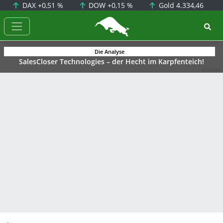
DAX
+0,51 %
DOW
+0,15 %
Gold
4.334,46
BörsenNEWS.de
Die Analyse
SalesCloser Technologies – der Hecht im Karpfenteich!
Anzeige