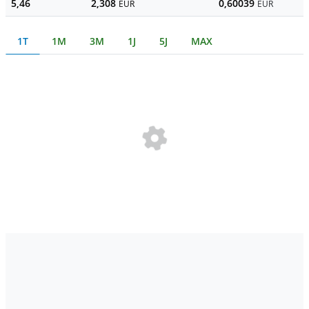
5,46
2,308
0,60039
EUR
EUR
1T
1M
3M
1J
5J
MAX