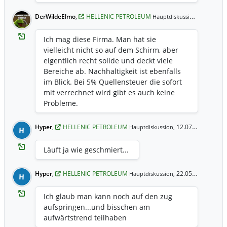
Bedeutung.
DerWildeElmo
,
HELLENIC PETROLEUM
19.01.202
Hauptdiskussion,
Ich mag diese Firma. Man hat sie
vielleicht nicht so auf dem Schirm, aber
eigentlich recht solide und deckt viele
Bereiche ab. Nachhaltigkeit ist ebenfalls
im Blick. Bei 5% Quellensteuer die sofort
mit verrechnet wird gibt es auch keine
Probleme.
Hyper
,
HELLENIC PETROLEUM
12.07.2017 15:13 Uhr
Hauptdiskussion,
H
Läuft ja wie geschmiert...
Hyper
,
HELLENIC PETROLEUM
22.05.2017 14:03 Uhr
Hauptdiskussion,
H
Ich glaub man kann noch auf den zug
aufspringen...und bisschen am
aufwärtstrend teilhaben