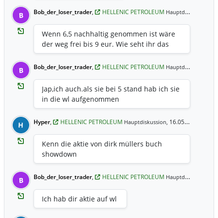
Bob_der_loser_trader
,
HELLENIC PETROLEUM
16
Hauptdiskussion,
B
Wenn 6,5 nachhaltig genommen ist wäre
der weg frei bis 9 eur. Wie seht ihr das
Bob_der_loser_trader
,
HELLENIC PETROLEUM
16
Hauptdiskussion,
B
Jap,ich auch.als sie bei 5 stand hab ich sie
in die wl aufgenommen
Hyper
,
HELLENIC PETROLEUM
16.05.2017 9:08 Uhr
Hauptdiskussion,
H
Kenn die aktie von dirk müllers buch
showdown
Bob_der_loser_trader
,
HELLENIC PETROLEUM
22
Hauptdiskussion,
B
Ich hab dir aktie auf wl