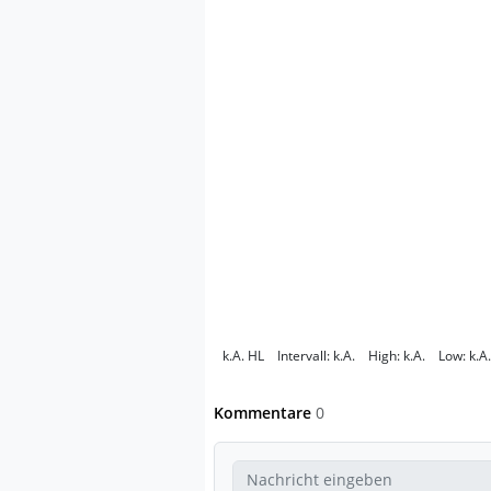
k.A.
HL
Intervall:
k.A.
High:
k.A.
Low:
k.A.
Kommentare
0