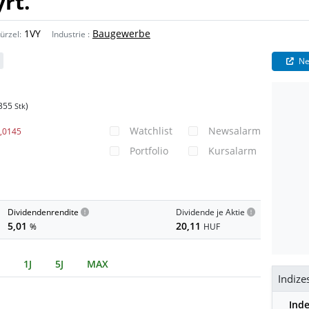
rt.
1VY
Baugewerbe
ürzel:
Industrie
:
Ne
355
)
Stk
Watchlist
Newsalarm
0,0145
Portfolio
Kursalarm
Dividendenrendite
Dividende je Aktie
5,01
20,11
%
HUF
1J
5J
MAX
Indize
Ind