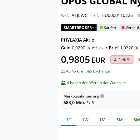
OPUS GLOBAL Ny
A1JEWC
HU0000110226
WKN:
ISIN:
K
SMARTBROKER
+
Kaufen
Verkauf
PHYLAXIA Aktie
Geld
0,9290
• Brief
1,0320
(
6.355
)
(
6.
Stk
0,9805
EUR
-1,46 %
-
22:43:45 Uhr
,
L&S Exchange
4 haben den Wert in der Watchlist
Marktkapitalisierung
688,0 Mio.
EUR
1T
1W
1M
3M
6M