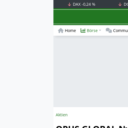
DAX
-0,24 %
D
Home
Börse
Commun
Aktien