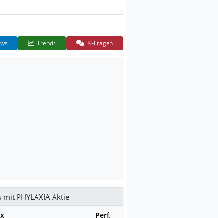
ws
Trends
KI-Fragen
s mit PHYLAXIA Aktie
ex
Perf.