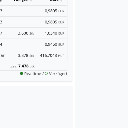
43
0,9805
EUR
43
0,9805
EUR
17
3.600
1,0340
Stk
EUR
04
0,9450
EUR
Mar
3.878
416,7048
Stk
HUF
7.478
ges.
Stk
Realtime /
Verzögert