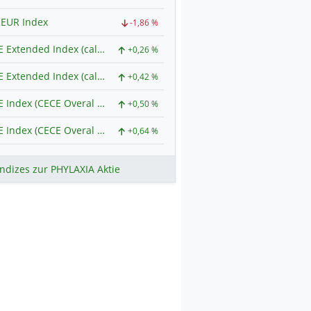
 EUR Index
-1,86 %
CECE Extended Index (calculated in USD)
+0,26 %
CECE Extended Index (calculated in EUR)
+0,42 %
CECE Index (CECE Overal Index USD)
+0,50 %
CECE Index (CECE Overal Index EUR)
+0,64 %
ndizes zur PHYLAXIA Aktie