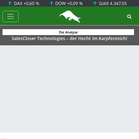
DAX
+0,60 %
DOW
+0,09 %
Gold
4.347,05
BörsenNEWS.de
Die Analyse
SalesCloser Technologies – der Hecht im Karpfenteich!
Anzeige