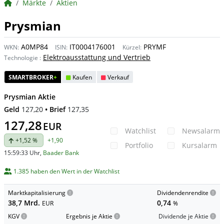
BörsenNEWS.de
Märkte
Aktien
Prysmian
A0MP84
IT0004176001
PRYMF
WKN:
ISIN:
Kürzel:
Elektroausstattung und Vertrieb
Technologie
:
SMARTBROKER
+
Kaufen
Verkauf
Prysmian Aktie
Geld
127,20
• Brief
127,35
127,28
EUR
Watchlist
Newsalarm
+1,52 %
+1,90
Portfolio
Kursalarm
15:59:33 Uhr
,
Baader Bank
1.385 haben den Wert in der Watchlist
Marktkapitalisierung
Dividendenrendite
38,7 Mrd.
0,74
EUR
%
KGV
Ergebnis je Aktie
Dividende je Aktie