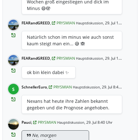
Wochen groß eingestiegen und dick im
Minus 😄🫣
FEARandGREED
,
PRYSMIAN
29. Jul 11:56 Uhr
Hauptdiskussion,
Natürlich schon im minus wie auch sonst
kaum steigt man ein... 😅 🙈
FEARandGREED
,
PRYSMIAN
29. Jul 11:55 Uhr
Hauptdiskussion,
ok bin klein dabei ✨
SchnellerEuro
,
PRYSMIAN
29. Jul 8:43 Uhr
Hauptdiskussion,
S
Nexans hat heute ihre Zahlen bekannt
gegeben und die Prognose angehoben.
Pauci
,
PRYSMIAN
29. Jul 8:40 Uhr
Hauptdiskussion,
Ne, morgen