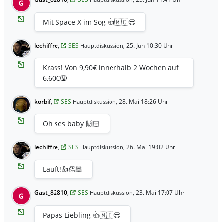
Hauptdiskussion,
G
Mit Space X im Sog 👍🇲🇨😎
lechiffre
,
SES
25. Jun 10:30 Uhr
Hauptdiskussion,
Krass! Von 9,90€ innerhalb 2 Wochen auf
6,60€🤮
korbif
,
SES
28. Mai 18:26 Uhr
Hauptdiskussion,
Oh ses baby 🙌🏻
lechiffre
,
SES
26. Mai 19:02 Uhr
Hauptdiskussion,
Läuft!👍👏🏻
Gast_82810
,
SES
23. Mai 17:07 Uhr
Hauptdiskussion,
G
Papas Liebling 👍🇲🇨😎