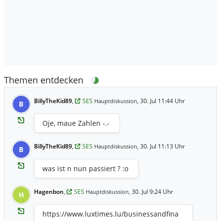
Themen entdecken
BillyTheKid89
,
SES
30. Jul 11:44 Uhr
Hauptdiskussion,
B
Oje, maue Zahlen -.-
BillyTheKid89
,
SES
30. Jul 11:13 Uhr
Hauptdiskussion,
B
was ist n nun passiert ? :o
Hagenbon
,
SES
30. Jul 9:24 Uhr
Hauptdiskussion,
H
https://www.luxtimes.lu/businessandfina