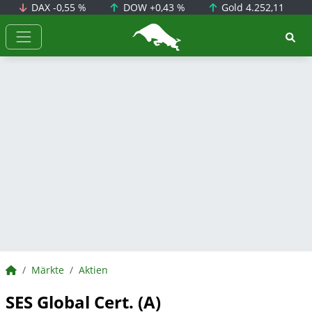
DAX
-0,55 %
DOW
+0,43 %
Gold
4.252,11
BörsenNEWS.de
BörsenNEWS.de
Märkte
Aktien
SES Global Cert. (A)