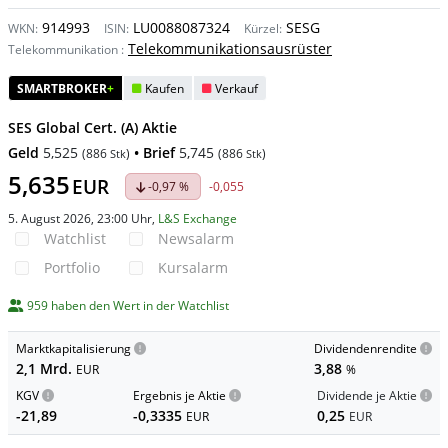
914993
LU0088087324
SESG
WKN:
ISIN:
Kürzel:
Telekommunikationsausrüster
Telekommunikation
:
SMARTBROKER
+
Kaufen
Verkauf
SES Global Cert. (A) Aktie
Geld
5,525
• Brief
5,745
(
886
)
(
886
)
Stk
Stk
5,635
EUR
-0,97 %
-0,055
5. August 2026, 23:00 Uhr
,
L&S Exchange
Watchlist
Newsalarm
Portfolio
Kursalarm
959 haben den Wert in der Watchlist
Marktkapitalisierung
Dividendenrendite
2,1 Mrd.
3,88
EUR
%
KGV
Ergebnis je Aktie
Dividende je Aktie
-21,89
-0,3335
0,25
EUR
EUR