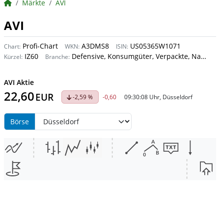
BörsenNEWS.de
Märkte
AVI
AVI
Profi-Chart
A3DMS8
US05365W1071
Chart:
WKN:
ISIN:
IZ60
Defensive, Konsumgüter, Verpackte, Nahrungsmittel
Kürzel:
Branche:
AVI Aktie
22,60
EUR
-2,59 %
-0,60
09:30:08 Uhr, Düsseldorf
Börse