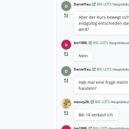
DanielYau
,
BIG LOTS
Hauptdisku
D
Aber der Kurs bewegt sich
endgültig entschieden da
wird?
bm1986
,
BIG LOTS
Hauptdiskuss
b
Nein
DanielYau
,
BIG LOTS
Hauptdisku
D
Hab mal eine frage meint 
handeln?
money26
,
BIG LOTS
Hauptdiskus
Bei 1€ verkauf ich
bm1986
,
BIG LOTS
Hauptdiskuss