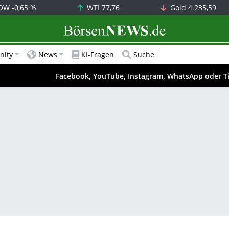
OW
-0,65 %
WTI
77,76
Gold
4.235,59
BörsenNEWS.de
ity
News
KI-Fragen
Suche
Facebook, YouTube, Instagram, WhatsApp oder T