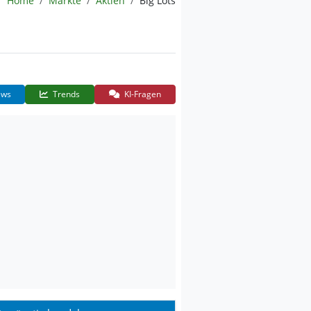
Home
Märkte
Aktien
Big Lots
ws
Trends
KI-Fragen