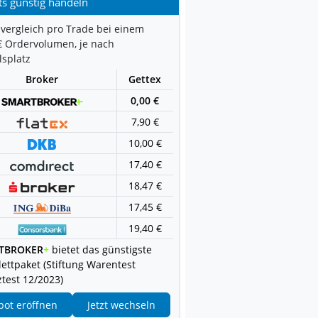
ts günstig handeln
vergleich pro Trade bei einem
€ Ordervolumen, je nach
splatz
Broker
Gettex
0,00 €
7,90 €
10,00 €
17,40 €
18,47 €
17,45 €
19,40 €
TBROKER
+
bietet das günstigste
ettpaket (Stiftung Warentest
test 12/2023)
pot eröffnen
Jetzt wechseln