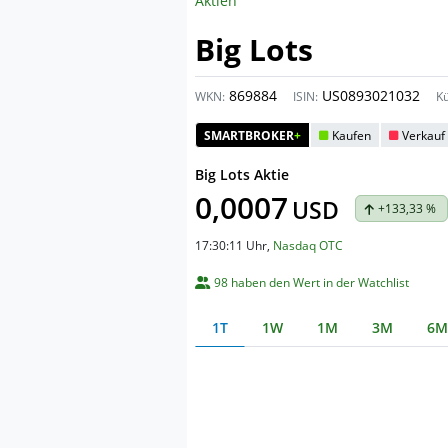
Aktien
Big Lots
869884
US0893021032
WKN:
ISIN:
Kü
SMARTBROKER
+
Kaufen
Verkauf
Big Lots Aktie
0,0007
USD
+133,33 %
17:30:11 Uhr
,
Nasdaq OTC
98 haben den Wert in der Watchlist
1T
1W
1M
3M
6M