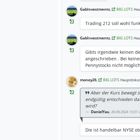
GabInvestments
,
BIG LOTS
Hau
Trading 212 soll wohl fun
GabInvestments
,
BIG LOTS
Hau
Gibts irgendwie keinen d
angeschrieben . Bei kein
Pennystocks nicht möglic
money26
,
BIG LOTS
Hauptdiskus
Aber der Kurs bewegt s
endgültig entschieden da
wird?
DanielYau
,
20.09.2024 13:31 
Die ist handelbar NYSE o