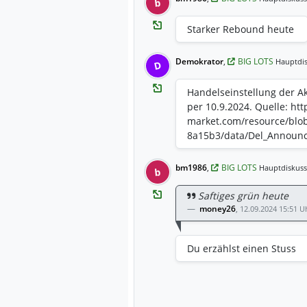
b
Starker Rebound heute
Demokrator
,
BIG LOTS
Hauptdis
D
Handelseinstellung der Ak
per 10.9.2024. Quelle: ht
market.com/resource/blo
8a15b3/data/Del_Announ
bm1986
,
BIG LOTS
Hauptdiskuss
b
Saftiges grün heute
money26
,
12.09.2024 15:51 U
Du erzählst einen Stuss