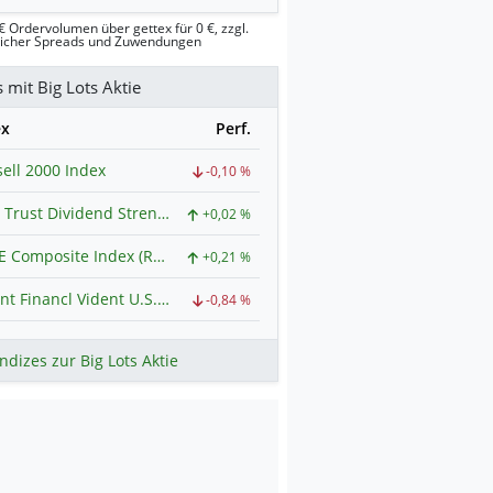
€ Ordervolumen über gettex für 0 €, zzgl.
licher Spreads und Zuwendungen
s mit Big Lots Aktie
ex
Perf.
ell 2000 Index
-0,10 %
First Trust Dividend Strength ETF Index
+0,02 %
NYSE Composite Index (Revised)
+0,21 %
Vident Financl Vident U.S. Equity Strategy ETF Index
-0,84 %
ndizes zur Big Lots Aktie