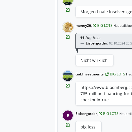
Morgen finale Insolvenzg
money26
,
BIG LOTS
Hauptdiskus
big loss
Eisbergorder
,
02.10.2024 20:
Nicht wirklich
GabInvestments
,
BIG LOTS
Hau
https://www.bloomberg.co
765-million-financing-for
checkout=true
Eisbergorder
,
BIG LOTS
Hauptdi
E
big loss