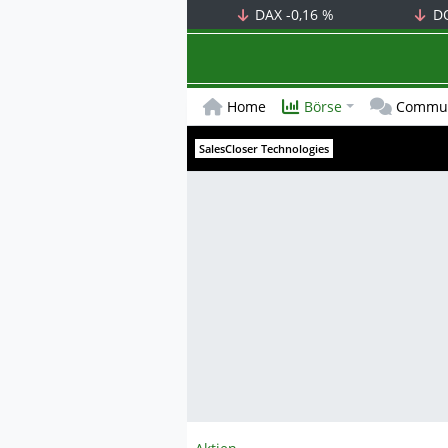
DAX
-0,16 %
D
Home
Börse
Commun
SalesCloser Technologies