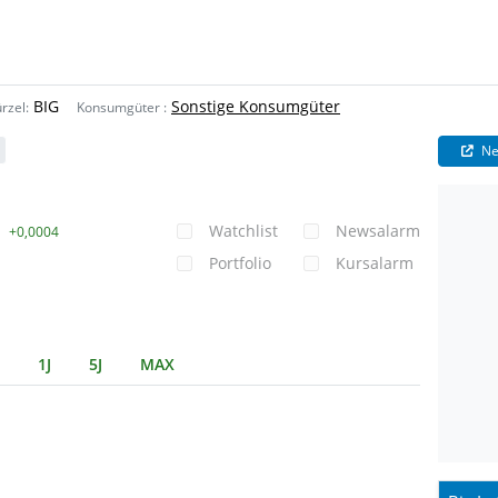
BIG
Sonstige Konsumgüter
rzel:
Konsumgüter
:
Ne
Watchlist
Newsalarm
+0,0004
Portfolio
Kursalarm
1J
5J
MAX