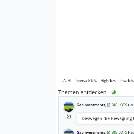
k.A.
HL
Intervall:
k.A.
High:
k.A.
Low:
k.A.
Themen entdecken
GabInvestments
,
BIG LOTS
Hau
Deswegen die Bewegung 
GabInvestments
,
BIG LOTS
Hau