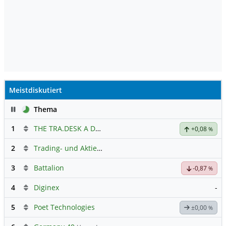
Meistdiskutiert
Pause
Thema
1
THE TRA.DESK A DL-,000001
Hauptdiskussion
+0,08
%
2
Trading- und Aktien-Chat
3
Battalion
-0,87
%
4
Diginex
-
5
Poet Technologies
±0,00
%