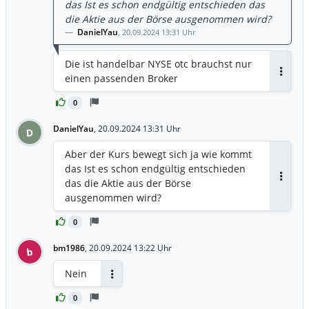
das Ist es schon endgültig entschieden das
die Aktie aus der Börse ausgenommen wird?
DanielYau
,
20.09.2024 13:31 Uhr
Die ist handelbar NYSE otc brauchst nur
einen passenden Broker
Antwor
0
DanielYau
,
20.09.2024 13:31 Uhr
D
Aber der Kurs bewegt sich ja wie kommt
das Ist es schon endgültig entschieden
das die Aktie aus der Börse
Antwor
ausgenommen wird?
0
bm1986
,
20.09.2024 13:22 Uhr
b
Nein
Antworten
0