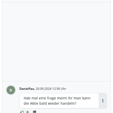
DanielYau
,
20.09.2024 12:56 Uhr
D
Hab mal eine frage meint ihr man kann
die Aktie bald wieder handeln?
Antwor
0