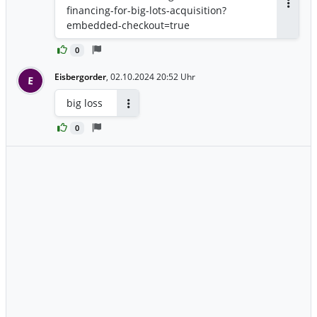
financing-for-big-lots-acquisition?
Antwor
embedded-checkout=true
0
Eisbergorder
,
02.10.2024 20:52 Uhr
E
big loss
Antworten
0