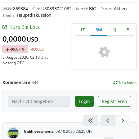
869884
US0893021032
BIG
Aktien
WKN:
ISIN:
Kürzel:
Forum:
Hauptdiskussion
Thema:
Kurs Big Lots
1T
3M
1J
5J
0,0000
USD
-99,67 %
-0,0003
8. August 2026, 02:10 Uhr
,
Nasdaq OTC
Kommentare
341
Neu laden
Login
Registrieren
GabInvestments
,
08.10.2025 23:25 Uhr