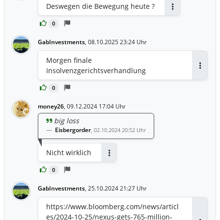
Deswegen die Bewegung heute ?
Antworten
0
GabInvestments
,
08.10.2025 23:24 Uhr
Morgen finale
Insolvenzgerichtsverhandlung
Antwor
0
money26
,
09.12.2024 17:04 Uhr
big loss
Eisbergorder
,
02.10.2024 20:52 Uhr
Nicht wirklich
Antworten
0
GabInvestments
,
25.10.2024 21:27 Uhr
https://www.bloomberg.com/news/articl
es/2024-10-25/nexus-gets-765-million-