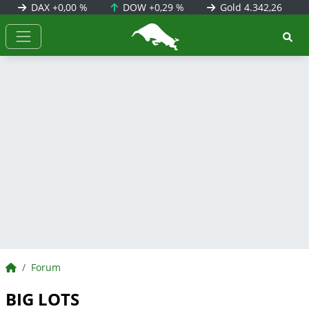
DAX
+0,00 %
DOW
+0,29 %
Gold
4.342,26
BörsenNEWS.de
BörsenNEWS.de
Forum
BIG LOTS