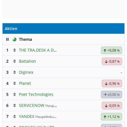
Aktien
Pause
Thema
1
THE TRA.DESK A DL-,000001
Hauptdiskussion
+0,08
%
2
Battalion
-0,87
%
3
Diginex
-
4
Planet
-0,96
%
5
Poet Technologies
±0,00
%
6
SERVICENOW
Hauptdiskussion
-0,05
%
7
YANDEX
Hauptdiskussion
+1,12
%