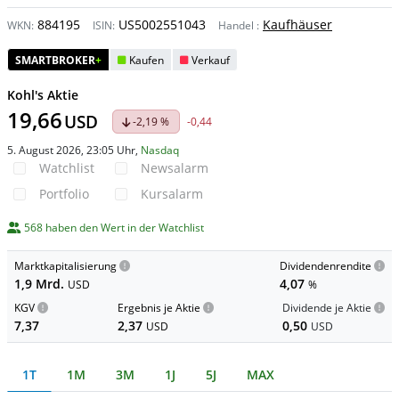
884195
US5002551043
Kaufhäuser
WKN:
ISIN:
Handel
:
SMARTBROKER
+
Kaufen
Verkauf
Kohl's Aktie
19,66
USD
-2,19 %
-0,44
5. August 2026, 23:05 Uhr
,
Nasdaq
Watchlist
Newsalarm
Portfolio
Kursalarm
568 haben den Wert in der Watchlist
Marktkapitalisierung
Dividendenrendite
1,9 Mrd.
4,07
USD
%
KGV
Ergebnis je Aktie
Dividende je Aktie
7,37
2,37
0,50
USD
USD
1T
1M
3M
1J
5J
MAX