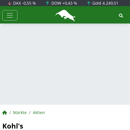
DAX
-0,55 %
DOW
+0,43 %
Gold
4.249,51
BörsenNEWS.de
BörsenNEWS.de
Märkte
Aktien
Kohl's