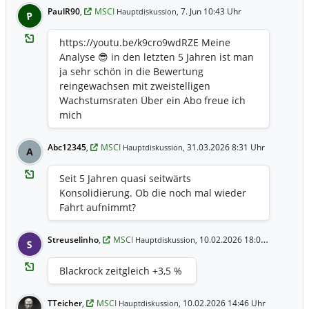
PaulR90
,
MSCI
7. Jun 10:43 Uhr
Hauptdiskussion,
P
https://youtu.be/k9cro9wdRZE Meine
Analyse 😎 in den letzten 5 Jahren ist man
ja sehr schön in die Bewertung
reingewachsen mit zweistelligen
Wachstumsraten Über ein Abo freue ich
mich
Abc12345
,
MSCI
31.03.2026 8:31 Uhr
Hauptdiskussion,
A
Seit 5 Jahren quasi seitwärts
Konsolidierung. Ob die noch mal wieder
Fahrt aufnimmt?
Streuselinho
,
MSCI
10.02.2026 18:09 Uhr
Hauptdiskussion,
S
Blackrock zeitgleich +3,5 %
TTeicher
,
MSCI
10.02.2026 14:46 Uhr
Hauptdiskussion,