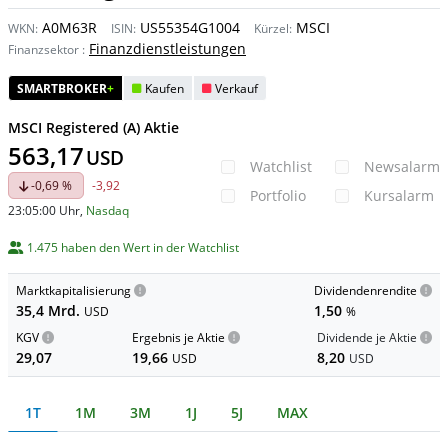
A0M63R
US55354G1004
MSCI
WKN:
ISIN:
Kürzel:
Finanzdienstleistungen
Finanzsektor
:
SMARTBROKER
+
Kaufen
Verkauf
MSCI Registered (A) Aktie
563,17
USD
Watchlist
Newsalarm
-0,69 %
-3,92
Portfolio
Kursalarm
23:05:00 Uhr
,
Nasdaq
1.475 haben den Wert in der Watchlist
Marktkapitalisierung
Dividendenrendite
35,4 Mrd.
1,50
USD
%
KGV
Ergebnis je Aktie
Dividende je Aktie
29,07
19,66
8,20
USD
USD
1T
1M
3M
1J
5J
MAX