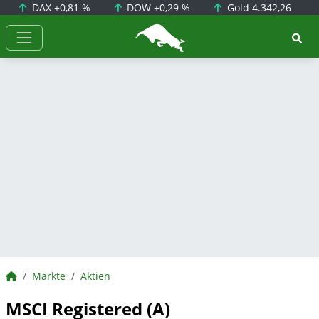
DAX
+0,81 %
DOW
+0,29 %
Gold
4.342,26
BörsenNEWS.de
BörsenNEWS.de
Märkte
Aktien
MSCI Registered (A)