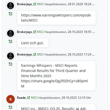
Brokerjays
,
MSCI
28.01.2026 18:24 Uhr
Hauptdiskussion,
https://www.earningswhispers.com/epsde
tails/MSCI
Brokerjays
,
MSCI
28.10.2025 18:55 Uhr
Hauptdiskussion,
Liest sich gut.
Brokerjays
,
MSCI
28.10.2025 17:24 Uhr
Hauptdiskussion,
Earnings Whispers - MSCI Reports
Financial Results for Third Quarter and
Nine Months 2025
https://share.google/Dg2f0ZhCp1vB5pml
M
Raade
,
MSCI
28.10.2025 12:19 Uhr
Hauptdiskussion,
R
MSCI Inc., $MSCI, Q3-25. Results: 📊 Adj.