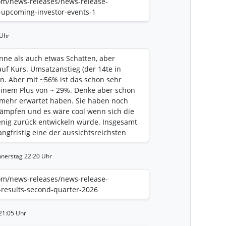
com/news-releases/news-release-
-upcoming-investor-events-1
 Uhr
nne als auch etwas Schatten, aber
uf Kurs. Umsatzanstieg (der 14te in
n. Aber mit ~56% ist das schon sehr
 einem Plus von ~ 29%. Denke aber schon
 mehr erwartet haben. Sie haben noch
kämpfen und es wäre cool wenn sich die
nig zurück entwickeln würde. Insgesamt
angfristig eine der aussichtsreichsten
 der jüngeren Zeit. Die werden mmn
eßen und auch viele mögliche
nnerstag 22:20 Uhr
urchaus noch sehr interessant werden
orie auslösen. Bis dazu sind aber
com/news-releases/news-release-
Schwankungen zu genießen/ertragen 👍
-results-second-quarter-2026
21:05 Uhr