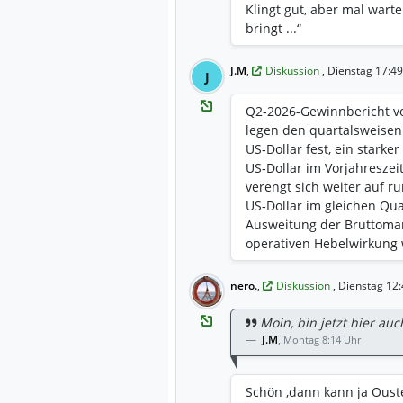
Klingt gut, aber mal wart
bringt ...“
J.M
,
Diskussion
, Dienstag 17:4
J
Q2‑2026-Gewinnbericht v
legen den quartalsweisen
US‑Dollar fest, ein stark
US‑Dollar im Vorjahreszei
verengt sich weiter auf ru
US‑Dollar im gleichen Quar
Ausweitung der Bruttoma
operativen Hebelwirkung w
angekündigt, dass sein Fl
die volle Build America, B
nero.
,
Diskussion
, Dienstag 12
Dies beseitigt kritische 
Ausschreibungen der US‑R
Moin, bin jetzt hier auc
einschließlich seiner Bl
J.M
,
Montag 8:14 Uhr
und verteidigungsintegri
einem deutlichen Anstieg 
Schön ,dann kann ja Ouste
Unternehmen hat zuvor fa