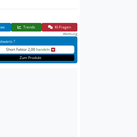
ws
Trends
KI-Fragen
Werbung
abwärts ?
Short Faktor 2,00
handeln
Zum Produkt