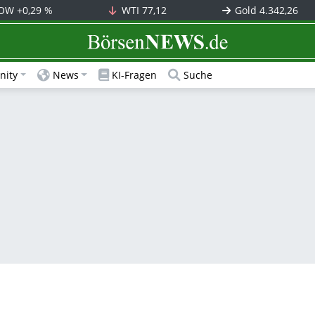
OW
+0,29 %
WTI
77,12
Gold
4.342,26
BörsenNEWS.de
ity
News
KI-Fragen
Suche