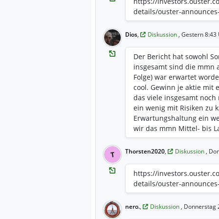
https://investors.ouster.
details/ouster-announces
Dios
,
Diskussion
, Gestern 8:43
Der Bericht hat sowohl So
insgesamt sind die mmn a
Folge) war erwartet worde
cool. Gewinn je aktie mit
das viele insgesamt noch
ein wenig mit Risiken zu 
Erwartungshaltung ein we
wir das mmn Mittel- bis L
und besten Investitionen
noch so richtig hochschi
Thorsten2020
,
Diskussion
, Do
T
Partnerschaften könnte d
und eine Regelrechte Euph
https://investors.ouster.
sicher auch noch große 
details/ouster-announces
nero.
,
Diskussion
, Donnerstag 