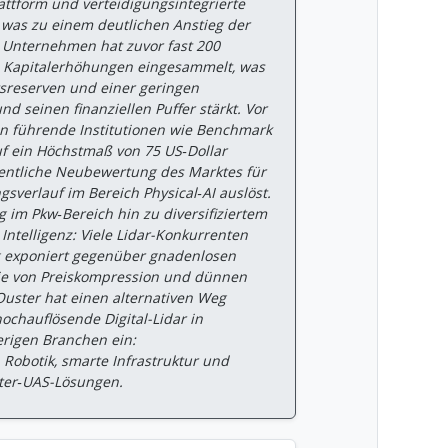
tform und verteidigungsintegrierte
was zu einem deutlichen Anstieg der
s Unternehmen hat zuvor fast 200
h Kapitalerhöhungen eingesammelt, was
tsreserven und einer geringen
d seinen finanziellen Puffer stärkt. Vor
n führende Institutionen wie Benchmark
uf ein Höchstmaß von 75 US‑Dollar
entliche Neubewertung des Marktes für
sverlauf im Bereich Physical‑AI auslöst.
 im Pkw‑Bereich hin zu diversifiziertem
 Intelligenz: Viele Lidar-Konkurrenten
g exponiert gegenüber gnadenlosen
e von Preiskompression und dünnen
uster hat einen alternativen Weg
ochauflösende Digital-Lidar in
rigen Branchen ein:
 Robotik, smarte Infrastruktur und
ter‑UAS-Lösungen.