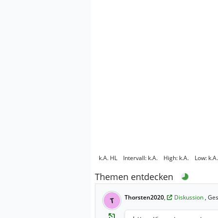
k.A.
HL
Intervall:
k.A.
High:
k.A.
Low:
k.A.
Themen entdecken
Thorsten2020
,
Diskussion
, Ge
T