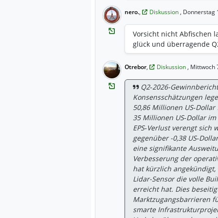
nero.
,
Diskussion
, Donnerstag 
Vorsicht nicht Abfischen l
glück und überragende Q
Otrebor
,
Diskussion
, Mittwoch 
Q2‑2026-Gewinnbericht
Konsensschätzungen lege
50,86 Millionen US‑Dollar 
35 Millionen US‑Dollar im
EPS‑Verlust verengt sich w
gegenüber -0,38 US‑Dollar
eine signifikante Auswei
Verbesserung der operati
hat kürzlich angekündigt, 
Lidar-Sensor die volle Bu
erreicht hat. Dies beseitig
Marktzugangsbarrieren f
smarte Infrastrukturprojek