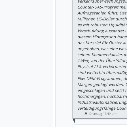
Verkehrsüberwachungsplat
Counter‑UAS-Programme, 
Auftragszahlen führt. Da
Millionen US‑Dollar durc
es mit robusten Liquiditä
Verschuldung ausstattet un
diesem Hintergrund habe
das Kursziel für Ouster a
angehoben, was eine wes
seinen Kommerzialisierung
1.Weg von der Überfüllung
Physical AI & verkörperter
sind weiterhin übermäßi
Pkw‑OEM-Programmen, di
Margen geplagt werden. O
eingeschlagen und setzt h
hochmargigen, hochbarrie
Industrieautomatisierung,
verteidigungsfähige Coun
J.M
,
Dienstag 17:49 Uhr