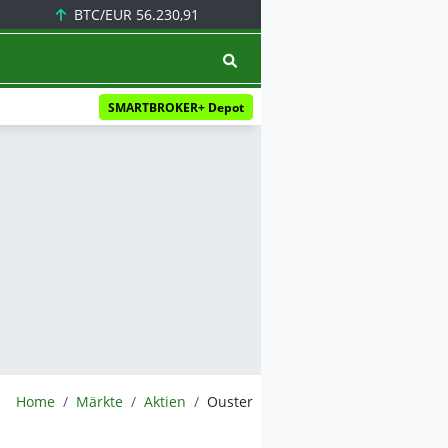
BTC/EUR
56.230,91
SMARTBROKER+ Depot
BörsenNEWS.de
Home
Märkte
Aktien
Ouster