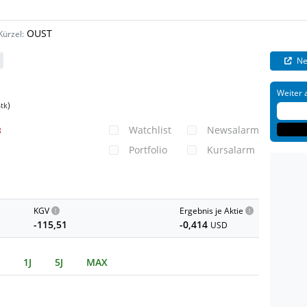
OUST
Kürzel:
Ne
Weiter 
)
Stk
Watchlist
Newsalarm
8
Portfolio
Kursalarm
KGV
Ergebnis je Aktie
-115,51
-0,414
USD
1J
5J
MAX