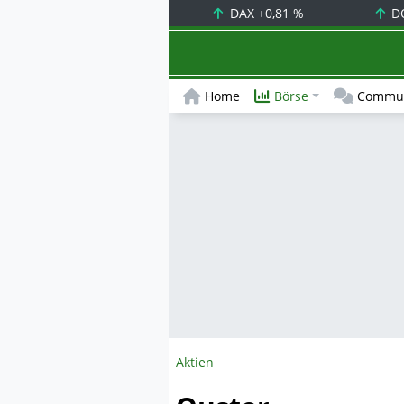
DAX
+0,81 %
D
Home
Börse
Commun
Aktien