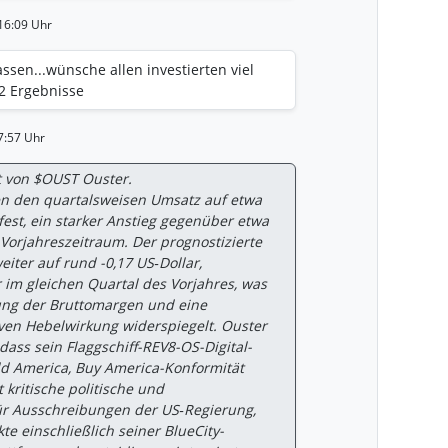
16:09 Uhr
assen...wünsche allen investierten viel
2 Ergebnisse
7:57 Uhr
 von $OUST Ouster.
n den quartalsweisen Umsatz auf etwa
fest, ein starker Anstieg gegenüber etwa
 Vorjahreszeitraum. Der prognostizierte
eiter auf rund -0,17 US‑Dollar,
 im gleichen Quartal des Vorjahres, was
tung der Bruttomargen und eine
ven Hebelwirkung widerspiegelt. Ouster
dass sein Flaggschiff-REV8-OS-Digital-
ild America, Buy America-Konformität
t kritische politische und
ür Ausschreibungen der US‑Regierung,
te einschließlich seiner BlueCity-