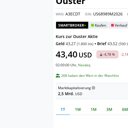
Ouster
A3ECDT
US68989M2026
WKN:
ISIN:
SMARTBROKER
+
Kaufen
Verkauf
Kurs zur Ouster Aktie
Geld
43,27
• Brief
43,52
(
1.800
)
(
500
Stk
43,40
USD
-4,78 %
-2,1
02:00:00 Uhr
,
Nasdaq
268 haben den Wert in der Watchlist
Marktkapitalisierung
2,5 Mrd.
USD
1T
1W
1M
3M
6M