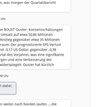
en, was morgen der Quartalsbericht
9 Uhr
on $OUST Ouster. Konsensschätzungen
 Umsatz auf etwa 50,86 Millionen
er Anstieg gegenüber etwa 35 Millionen
traum. Der prognostizierte EPS‑Verlust
nd -0,17 US‑Dollar, gegenüber -0,38
tal des Vorjahres, was eine signifikante
rgen und eine Verbesserung der
iderspiegelt. Ouster hat kürzlich
aggschiff-REV8-OS-Digital-Lidar-Sensor
uy America-Konformität erreicht hat.
:40 Uhr
politische und Marktzugangsbarrieren für
egierung, smarte Infrastrukturprojekte
h dabei.
ueCity-Verkehrsüberwachungsplattform
erte Counter‑UAS-Programme, was zu
der Auftragszahlen führt. Das
r weiter nach Norden laufen ....die
st 200 Millionen US‑Dollar durch