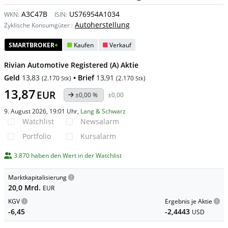
A3C47B
US76954A1034
WKN:
ISIN:
Autoherstellung
Zyklische Konsumgüter
:
SMARTBROKER
+
Kaufen
Verkauf
Rivian Automotive Registered (A) Aktie
Geld
13,83
• Brief
13,91
(
2.170
)
(
2.170
)
Stk
Stk
13,87
EUR
±0,00 %
±0,00
9. August 2026, 19:01 Uhr
,
Lang & Schwarz
Watchlist
Newsalarm
Portfolio
Kursalarm
3.870 haben den Wert in der Watchlist
Marktkapitalisierung
20,0 Mrd.
EUR
KGV
Ergebnis je Aktie
-6,45
-2,4443
USD