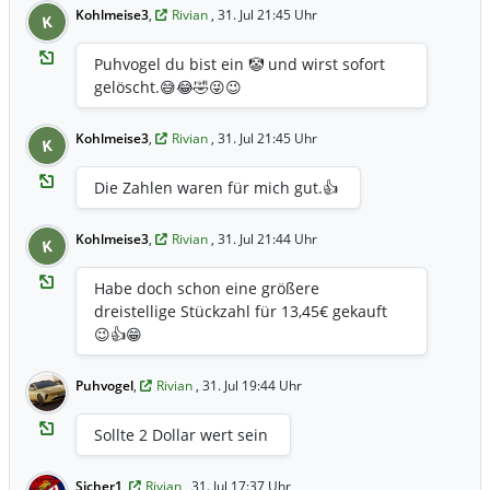
Kohlmeise3
,
Rivian
, 31. Jul 21:45 Uhr
K
Puhvogel du bist ein 🤡 und wirst sofort
gelöscht.😅😂🤣😜😉
Kohlmeise3
,
Rivian
, 31. Jul 21:45 Uhr
K
Die Zahlen waren für mich gut.👍
Kohlmeise3
,
Rivian
, 31. Jul 21:44 Uhr
K
Habe doch schon eine größere
dreistellige Stückzahl für 13,45€ gekauft
😉👍😁
Puhvogel
,
Rivian
, 31. Jul 19:44 Uhr
Sollte 2 Dollar wert sein
Sicher1
,
Rivian
, 31. Jul 17:37 Uhr