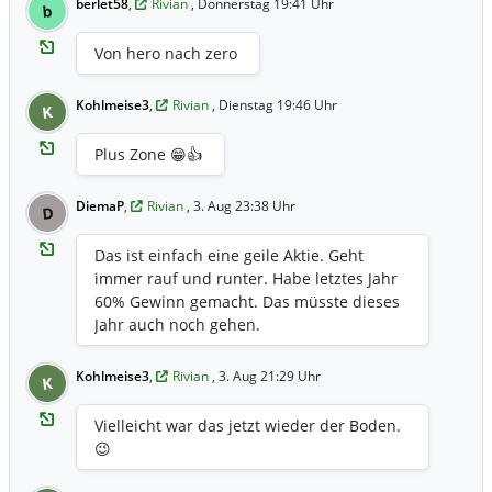
berlet58
,
Rivian
, Donnerstag 19:41 Uhr
b
Von hero nach zero
Kohlmeise3
,
Rivian
, Dienstag 19:46 Uhr
K
Plus Zone 😁👍
DiemaP
,
Rivian
, 3. Aug 23:38 Uhr
D
Das ist einfach eine geile Aktie. Geht
immer rauf und runter. Habe letztes Jahr
60% Gewinn gemacht. Das müsste dieses
Jahr auch noch gehen.
Kohlmeise3
,
Rivian
, 3. Aug 21:29 Uhr
K
Vielleicht war das jetzt wieder der Boden.
😉