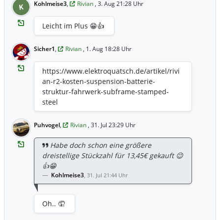
Kohlmeise3
,
Rivian
, 3. Aug 21:28 Uhr
K
Leicht im Plus 😁👍
Sicher1
,
Rivian
, 1. Aug 18:28 Uhr
https://www.elektroquatsch.de/artikel/rivi
an-r2-kosten-suspension-batterie-
struktur-fahrwerk-subframe-stamped-
steel
Puhvogel
,
Rivian
, 31. Jul 23:29 Uhr
Habe doch schon eine größere
dreistellige Stückzahl für 13,45€ gekauft 😉
👍😁
Kohlmeise3
,
31. Jul 21:44 Uhr
Oh.. 🤦