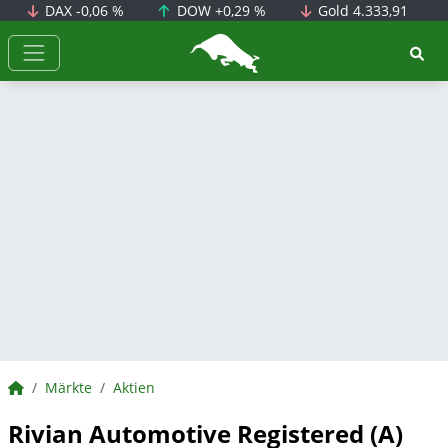
DAX
-0,06 %
DOW
+0,29 %
Gold
4.333,91
BörsenNEWS.de
BörsenNEWS.de
Märkte
Aktien
Rivian Automotive Registered (A)