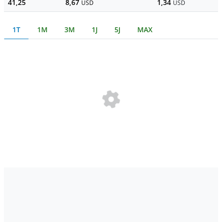
41,25
8,67
1,34
USD
USD
1T
1M
3M
1J
5J
MAX