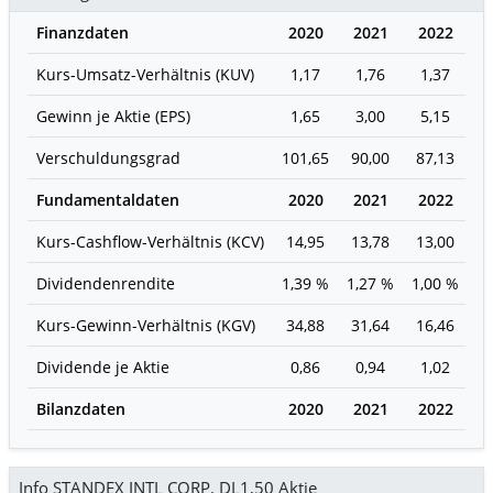
Finanzdaten
2020
2021
2022
2
Kurs-Umsatz-Verhältnis (KUV)
1,17
1,76
1,37
2
Gewinn je Aktie (EPS)
1,65
3,00
5,15
1
Verschuldungsgrad
101,65
90,00
87,13
6
Fundamentaldaten
2020
2021
2022
2
Kurs-Cashflow-Verhältnis (KCV)
14,95
13,78
13,00
1
Dividendenrendite
1,39 %
1,27 %
1,00 %
1,
Kurs-Gewinn-Verhältnis (KGV)
34,88
31,64
16,46
1
Dividende je Aktie
0,86
0,94
1,02
1
Bilanzdaten
2020
2021
2022
2
Info STANDEX INTL CORP. DL1,50 Aktie