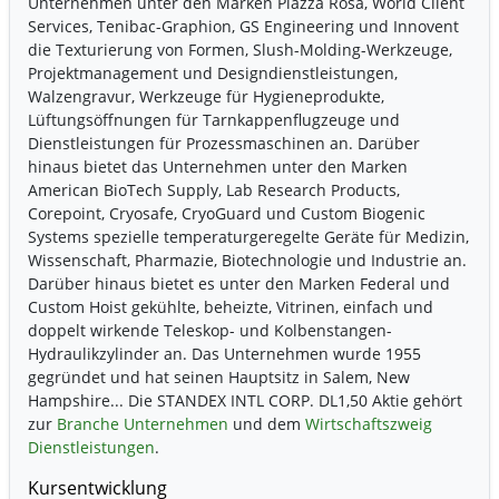
Unternehmen unter den Marken Piazza Rosa, World Client
Services, Tenibac-Graphion, GS Engineering und Innovent
die Texturierung von Formen, Slush-Molding-Werkzeuge,
Projektmanagement und Designdienstleistungen,
Walzengravur, Werkzeuge für Hygieneprodukte,
Lüftungsöffnungen für Tarnkappenflugzeuge und
Dienstleistungen für Prozessmaschinen an. Darüber
hinaus bietet das Unternehmen unter den Marken
American BioTech Supply, Lab Research Products,
Corepoint, Cryosafe, CryoGuard und Custom Biogenic
Systems spezielle temperaturgeregelte Geräte für Medizin,
Wissenschaft, Pharmazie, Biotechnologie und Industrie an.
Darüber hinaus bietet es unter den Marken Federal und
Custom Hoist gekühlte, beheizte, Vitrinen, einfach und
doppelt wirkende Teleskop- und Kolbenstangen-
Hydraulikzylinder an. Das Unternehmen wurde 1955
gegründet und hat seinen Hauptsitz in Salem, New
Hampshire... Die STANDEX INTL CORP. DL1,50 Aktie gehört
zur
Branche Unternehmen
und dem
Wirtschaftszweig
Dienstleistungen
.
Kursentwicklung