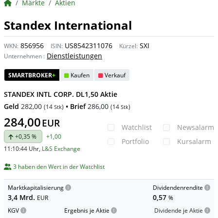
BörsenNEWS.de
Märkte
Aktien
Standex International
856956
US8542311076
SXI
WKN:
ISIN:
Kürzel:
Dienstleistungen
Unternehmen
:
SMARTBROKER
+
Kaufen
Verkauf
STANDEX INTL CORP. DL1,50 Aktie
Geld
282,00
• Brief
286,00
(
14
)
(
14
)
Stk
Stk
284,00
EUR
Watchlist
Newsalarm
+0,35 %
+1,00
Portfolio
Kursalarm
11:10:44 Uhr
,
L&S Exchange
3 haben den Wert in der Watchlist
Marktkapitalisierung
Dividendenrendite
3,4 Mrd.
0,57
EUR
%
KGV
Ergebnis je Aktie
Dividende je Aktie