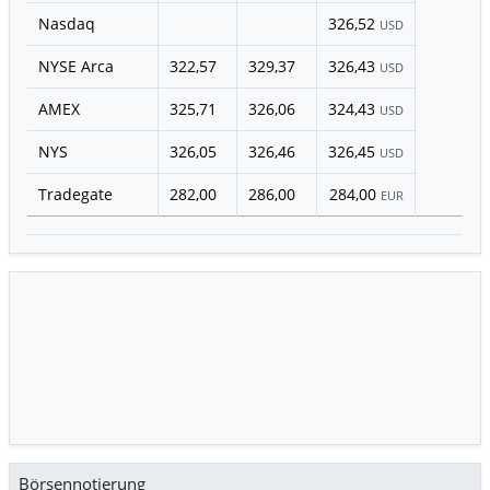
Nasdaq
326,52
USD
NYSE Arca
322,57
329,37
326,43
USD
AMEX
325,71
326,06
324,43
USD
NYS
326,05
326,46
326,45
USD
Tradegate
282,00
286,00
284,00
EUR
Börsennotierung