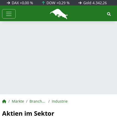
DAX
+0,00 %
DOW
+0,29 %
Gold
4.342,26
BörsenNEWS.de
BörsenNEWS.de
Märkte
Branchen
Industrie
Aktien im Sektor