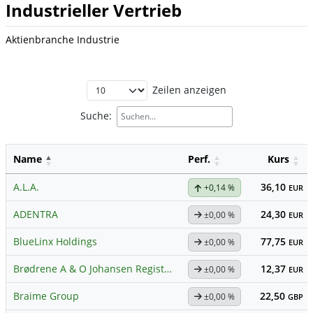
Industrieller Vertrieb
Aktienbranche Industrie
Zeilen anzeigen
Suche:
Name
Perf.
Kurs
A.L.A.
36,10
+0,14 %
EUR
ADENTRA
24,30
±0,00 %
EUR
BlueLinx Holdings
77,75
±0,00 %
EUR
Brødrene A & O Johansen Registered (B)
12,37
±0,00 %
EUR
Braime Group
22,50
±0,00 %
GBP