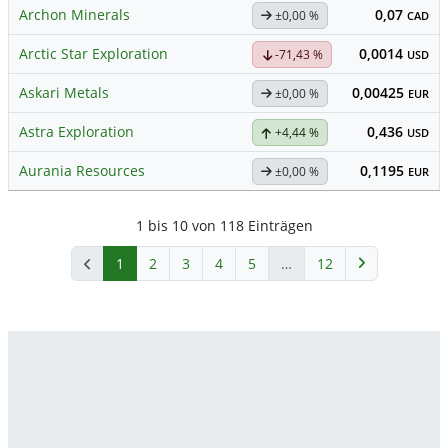
Archon Minerals
0,07
±0,00 %
CAD
Arctic Star Exploration
0,0014
-71,43 %
USD
Askari Metals
0,00425
±0,00 %
EUR
Astra Exploration
0,436
+4,44 %
USD
Aurania Resources
0,1195
±0,00 %
EUR
1 bis 10 von 118 Einträgen
1
2
3
4
5
…
12