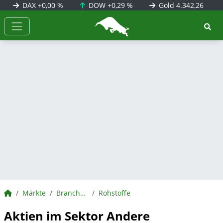
DAX
+0,00 %
DOW
+0,29 %
Gold
4.342,26
BörsenNEWS.de
BörsenNEWS.de
Märkte
Branchen
Rohstoffe
Aktien im Sektor Andere