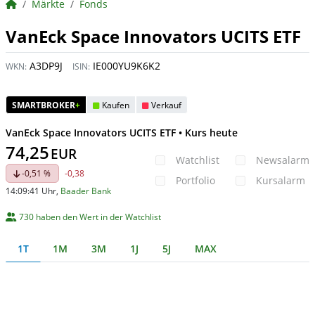
BörsenNEWS.de
Märkte
Fonds
VanEck Space Innovators UCITS ETF
A3DP9J
IE000YU9K6K2
WKN:
ISIN:
SMARTBROKER
+
Kaufen
Verkauf
VanEck Space Innovators UCITS ETF • Kurs heute
74,25
EUR
Watchlist
Newsalarm
-0,51 %
-0,38
Portfolio
Kursalarm
14:09:41 Uhr
,
Baader Bank
730 haben den Wert in der Watchlist
1T
1M
3M
1J
5J
MAX