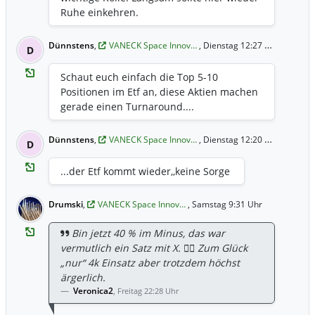
Ruhe einkehren.
Dünnstens
,
VANECK Space Innov…
, Dienstag 12:27 Uhr
D
Schaut euch einfach die Top 5-10
Positionen im Etf an, diese Aktien machen
gerade einen Turnaround....
Dünnstens
,
VANECK Space Innov…
, Dienstag 12:20 Uhr
D
...der Etf kommt wieder,,keine Sorge
Drumski
,
VANECK Space Innov…
, Samstag 9:31 Uhr
Bin jetzt 40 % im Minus, das war
vermutlich ein Satz mit X. 🤷‍♂️ Zum Glück
„nur“ 4k Einsatz aber trotzdem höchst
ärgerlich.
Veronica2
,
Freitag 22:28 Uhr