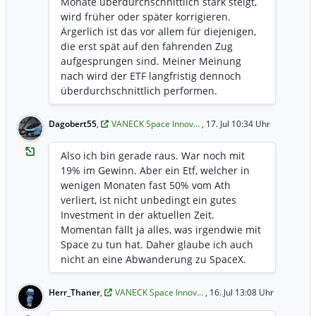
Monate überdurchschnittlich stark steigt,
wird früher oder später korrigieren.
Ärgerlich ist das vor allem für diejenigen,
die erst spät auf den fahrenden Zug
aufgesprungen sind. Meiner Meinung
nach wird der ETF langfristig dennoch
überdurchschnittlich performen.
Schwankungen muss man hier aushalten
können.
Dagobert55
,
VANECK Space Innov…
, 17. Jul 10:34 Uhr
Also ich bin gerade raus. War noch mit
19% im Gewinn. Aber ein Etf, welcher in
wenigen Monaten fast 50% vom Ath
verliert, ist nicht unbedingt ein gutes
Investment in der aktuellen Zeit.
Momentan fällt ja alles, was irgendwie mit
Space zu tun hat. Daher glaube ich auch
nicht an eine Abwanderung zu SpaceX.
Herr_Thaner
,
VANECK Space Innov…
, 16. Jul 13:08 Uhr