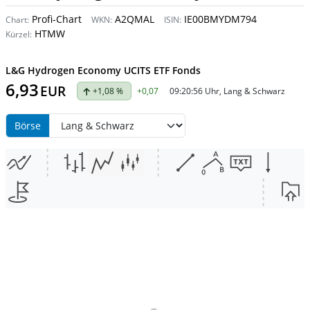
Profi-Chart
A2QMAL
IE00BMYDM794
Chart:
WKN:
ISIN:
HTMW
Kürzel:
L&G Hydrogen Economy UCITS ETF Fonds
6,93
EUR
+1,08 %
+0,07
09:20:56 Uhr, Lang & Schwarz
Börse