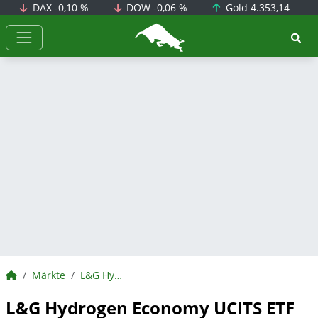
DAX
-0,10 %
DOW
-0,06 %
Gold
4.353,14
BörsenNEWS.de
BörsenNEWS.de
Märkte
L&G Hydrogen Economy UCITS ETF
L&G Hydrogen Economy UCITS ETF