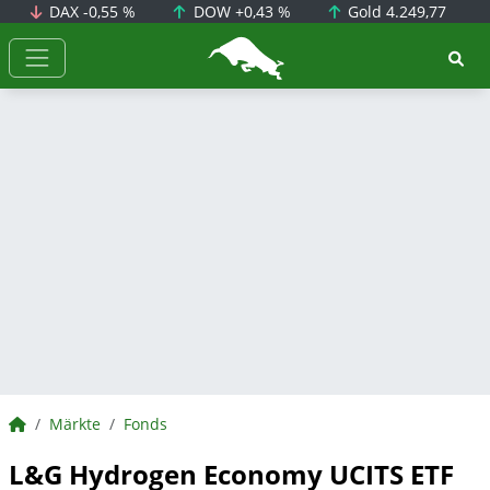
DAX
-0,55 %
DOW
+0,43 %
Gold
4.249,77
BörsenNEWS.de
BörsenNEWS.de
Märkte
Fonds
L&G Hydrogen Economy UCITS ETF