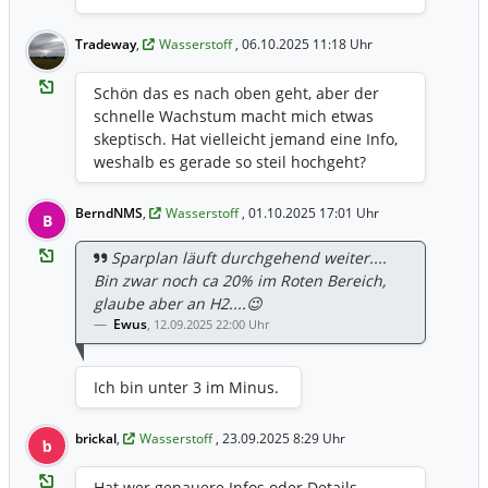
und der Einsatz in Industrie/Verkehr
treiben die Kurse an. [1, 2, 3, 4, 5, 6]
Tradeway
,
Wasserstoff
, 06.10.2025 11:18 Uhr
Hauptgründe für den Anstieg: Massive
staatliche Förderung: Regierungen
Schön das es nach oben geht, aber der
weltweit, insbesondere in der EU,
schnelle Wachstum macht mich etwas
investieren Milliarden in
skeptisch. Hat vielleicht jemand eine Info,
Wasserstoffprojekte, was den Sektor
weshalb es gerade so steil hochgeht?
antreibt. Langfristiges Zukunftspotenzial:
Wasserstoff gilt als unverzichtbar für die
BerndNMS
,
Wasserstoff
, 01.10.2025 17:01 Uhr
B
Dekarbonisierung, insbesondere in der
Stahlherstellung, Schifffahrt und
Sparplan läuft durchgehend weiter....
Schwerlastverkehr. Trendwende nach
Bin zwar noch ca 20% im Roten Bereich,
Korrektur: Nach einem starken Hype und
glaube aber an H2....😉
anschließenden hohen Verlusten haben
Ewus
,
12.09.2025 22:00 Uhr
sich viele Wasserstoff-Aktien (wie Nel ASA)
stabilisiert und bilden Böden, was Raum
für neue Kursgewinne bietet.
Ich bin unter 3 im Minus.
Investitionen in Infrastruktur: Die
Verbesserung der Produktionsanlagen für
brickal
,
Wasserstoff
, 23.09.2025 8:29 Uhr
b
grünen Wasserstoff lässt die Erwartungen
steigen, dass die Technologie rentabler
Hat wer genauere Infos oder Details,