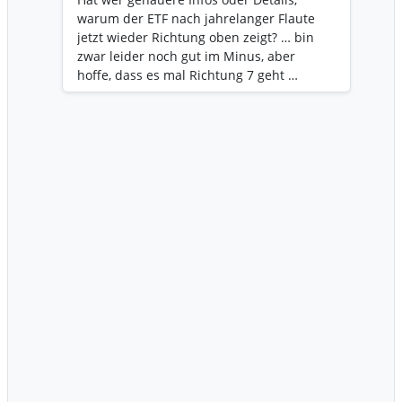
wird. Breitere Anwendung: Neben dem
warum der ETF nach jahrelanger Flaute
Verkehr wird Wasserstoff zunehmend als
jetzt wieder Richtung oben zeigt? … bin
Lösung für die Stromerzeugung
zwar leider noch gut im Minus, aber
(Brennstoffzellen) und Speicherung
hoffe, dass es mal Richtung 7 geht …
überschüssiger Wind-/Solarenergie
gesehen. [1, 2, 3, 4, 5, 6]