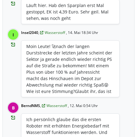
Läuft hier. Hab den Sparplan erst Mal
gestoppt, EK ist 4,39 Euro. Sehr geil. Mal
sehen, was noch geht
Insel2040
,
Wasserstoff
, 14. Mai 18:34 Uhr
I
Moin Leute! 🚀 ​nach der langen
Durststrecke der letzten Jahre scheint der
Sektor ja gerade endlich wieder richtig PS
auf die Straße zu bekommen! Mit einem
Plus von über 100 % auf Jahressicht
macht das Hinschauen im Depot zur
Abwechslung mal wieder richtig Spaß😝 ​
Wie ist eure Stimmung? ​Glaubt ihr, das ist
jetzt der nachhaltige Durchbruch oder
nur ein kurzes Hype-Comeback? ​Haltet ihr
BerndNMS
,
Wasserstoff
, 12. Mai 0:54 Uhr
B
stur fest oder nehmt ihr bei den aktuellen
Kursen auch mal Gewinne mit? ​Bin
Ich persönlich glaube das die ersten
gespannt auf eure Einschätzungen –
Roboter mit erhöhten Energiebedarf mit
sonnige Renditegrüße!
Wasserstoff funktionieren werden. Und