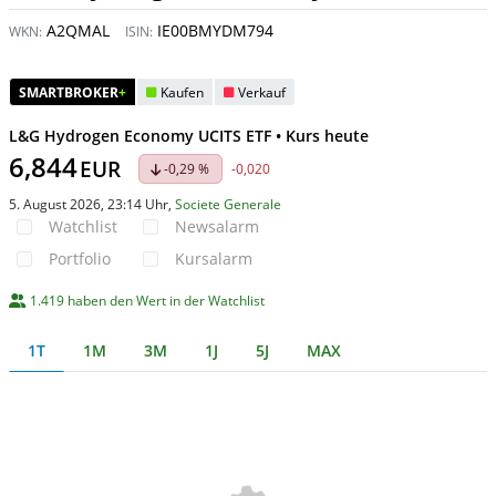
A2QMAL
IE00BMYDM794
WKN:
ISIN:
SMARTBROKER
+
Kaufen
Verkauf
L&G Hydrogen Economy UCITS ETF • Kurs heute
6,844
EUR
-0,29 %
-0,020
5. August 2026, 23:14 Uhr
,
Societe Generale
Watchlist
Newsalarm
Portfolio
Kursalarm
1.419 haben den Wert in der Watchlist
1T
1M
3M
1J
5J
MAX