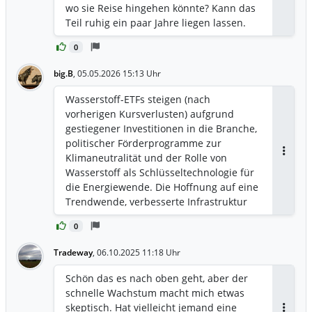
Antwor
wo sie Reise hingehen könnte? Kann das
Teil ruhig ein paar Jahre liegen lassen.
0
big.B
,
05.05.2026 15:13 Uhr
Wasserstoff-ETFs steigen (nach
vorherigen Kursverlusten) aufgrund
gestiegener Investitionen in die Branche,
politischer Förderprogramme zur
Klimaneutralität und der Rolle von
Antwor
Wasserstoff als Schlüsseltechnologie für
die Energiewende. Die Hoffnung auf eine
Trendwende, verbesserte Infrastruktur
und der Einsatz in Industrie/Verkehr
0
treiben die Kurse an. [1, 2, 3, 4, 5, 6]
Hauptgründe für den Anstieg: Massive
Tradeway
,
06.10.2025 11:18 Uhr
staatliche Förderung: Regierungen
weltweit, insbesondere in der EU,
Schön das es nach oben geht, aber der
investieren Milliarden in
schnelle Wachstum macht mich etwas
Wasserstoffprojekte, was den Sektor
skeptisch. Hat vielleicht jemand eine