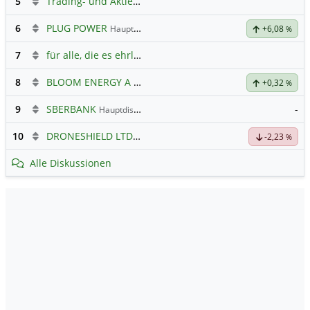
5
Trading- und Aktien-Chat
6
PLUG POWER
Hauptdiskussion
+6,08
%
7
für alle, die es ehrlich meinen beim Traden.
8
BLOOM ENERGY A
Hauptdiskussion
+0,32
%
9
SBERBANK
-
Hauptdiskussion
10
DRONESHIELD LTD
Hauptdiskussion
-2,23
%
Alle Diskussionen