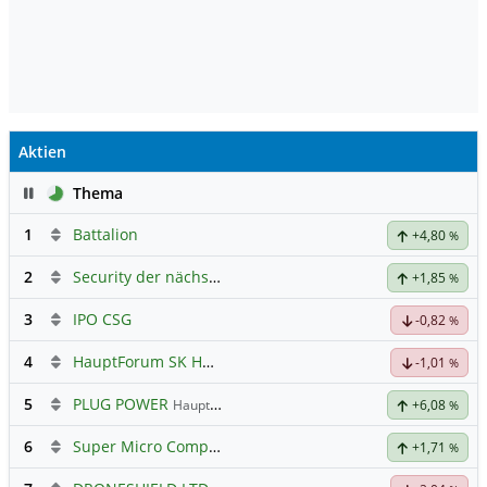
Aktien
Pause
Thema
1
Battalion
+4,80
%
2
Security der nächsten Generation
+1,85
%
3
IPO CSG
-0,82
%
4
HauptForum SK HYNIC
-1,01
%
5
PLUG POWER
Hauptdiskussion
+6,08
%
6
Super Micro Computer
Hauptdiskussion
+1,71
%