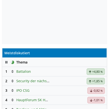
Meistdiskutiert
Pause
Thema
1
Battalion
+4,80
%
2
Security der nächsten Generation
+1,85
%
3
IPO CSG
-0,82
%
4
HauptForum SK HYNIC
-1,01
%