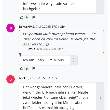
antreibt. Langfristiges Zukunftspotenzial:
Antwor
Info, weshalb es gerade so steil
Wasserstoff gilt als unverzichtbar für die
hochgeht?
Dekarbonisierung, insbesondere in der
Stahlherstellung, Schifffahrt und
0
Schwerlastverkehr. Trendwende nach
BerndNMS
,
01.10.2025 17:01 Uhr
B
Korrektur: Nach einem starken Hype und
anschließenden hohen Verlusten haben
Sparplan läuft durchgehend weiter.... Bin
sich viele Wasserstoff-Aktien (wie Nel
zwar noch ca 20% im Roten Bereich, glaube
ASA) stabilisiert und bilden Böden, was
aber an H2....😉
Raum für neue Kursgewinne bietet.
Ewus
,
12.09.2025 22:00 Uhr
Investitionen in Infrastruktur: Die
Verbesserung der Produktionsanlagen
Ich bin unter 3 im Minus.
für grünen Wasserstoff lässt die
Antworten
Erwartungen steigen, dass die
0
Technologie rentabler wird. Breitere
brickal
,
23.09.2025 8:29 Uhr
b
Anwendung: Neben dem Verkehr wird
Wasserstoff zunehmend als Lösung für
Hat wer genauere Infos oder Details,
die Stromerzeugung (Brennstoffzellen)
warum der ETF nach jahrelanger Flaute
und Speicherung überschüssiger
jetzt wieder Richtung oben zeigt? … bin
Wind-/Solarenergie gesehen. [1, 2, 3, 4, 5,
Antwor
zwar leider noch gut im Minus, aber
6]
hoffe, dass es mal Richtung 7 geht …