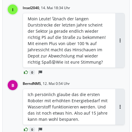
Insel2040
,
14. Mai 18:34 Uhr
I
Moin Leute! 🚀 ​nach der langen
Durststrecke der letzten Jahre scheint
der Sektor ja gerade endlich wieder
richtig PS auf die Straße zu bekommen!
Mit einem Plus von über 100 % auf
Antwor
Jahressicht macht das Hinschauen im
Depot zur Abwechslung mal wieder
richtig Spaß😝 ​Wie ist eure Stimmung? ​
Glaubt ihr, das ist jetzt der nachhaltige
0
Durchbruch oder nur ein kurzes Hype-
Comeback? ​Haltet ihr stur fest oder
BerndNMS
,
12. Mai 0:54 Uhr
B
nehmt ihr bei den aktuellen Kursen auch
mal Gewinne mit? ​Bin gespannt auf eure
Ich persönlich glaube das die ersten
Einschätzungen – sonnige Renditegrüße!
Roboter mit erhöhten Energiebedarf mit
Wasserstoff funktionieren werden. Und
Antwor
das ist noch etwas hin. Also auf 15 Jahre
kann man wohl besparen.
0