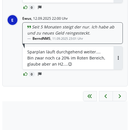
0
Ewus
,
12.09.2025 22:00 Uhr
E
Seit 5 Monaten steigt der nur. Ich habe ab
und zu neues Geld reingesteckt.
BerndNMS
,
11.09.2025 23:01 Uhr
Sparplan läuft durchgehend weiter....
Bin zwar noch ca 20% im Roten Bereich,
Antwor
glaube aber an H2....😉
0