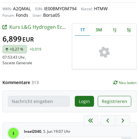
A2QMAL
IE00BMYDM794
HTMW
WKN:
ISIN:
Kürzel:
Fonds
Borsa05
Forum:
User:
Kurs L&G Hydrogen Economy UCITS ETF
1T
3M
1J
5J
6,899
EUR
+0,27 %
+0,019
07:53:43 Uhr
,
Societe Generale
Kommentare
313
Neu laden
Login
Registrieren
Insel2040
,
5. Jun 19:07 Uhr
I