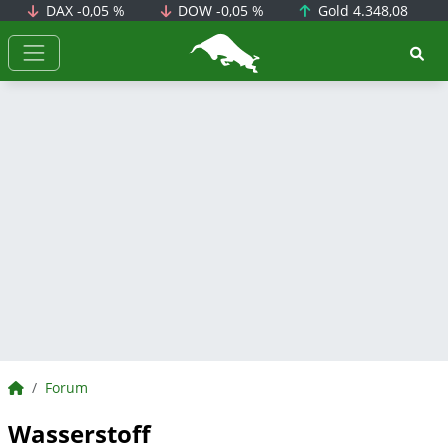
DAX
-0,05 %
DOW
-0,05 %
Gold
4.348,08
BörsenNEWS.de
BörsenNEWS.de
Forum
Wasserstoff