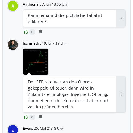
Aktinonär
,
7. Jun 18:05 Uhr
A
Kann jemannd die plötzliche Talfahrt
erklären?
Antwor
0
Ischmirdir
,
19. Jul 7:19 Uhr
Der ETF ist etwas an den Ölpreis
gekoppelt. Öl teuer, dann wird in
Zukunftstechnologie. Investiert, Öl billig,
Antwor
dann eben nicht. Korrektur ist aber noch
voll im grünen bereich
0
Ewus
,
25. Mai 21:18 Uhr
E