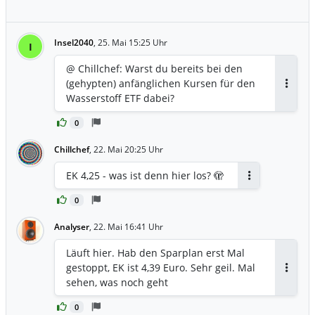
Insel2040
,
25. Mai 15:25 Uhr
I
@ Chillchef: Warst du bereits bei den
(gehypten) anfänglichen Kursen für den
Antwor
Wasserstoff ETF dabei?
0
Chillchef
,
22. Mai 20:25 Uhr
EK 4,25 - was ist denn hier los? 🫣
Antworten
0
Analyser
,
22. Mai 16:41 Uhr
Läuft hier. Hab den Sparplan erst Mal
gestoppt, EK ist 4,39 Euro. Sehr geil. Mal
Antwor
sehen, was noch geht
0