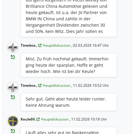
Brilliance China Automotive gelesen und
heute gekauft. Ist u.a. der JV Partner von
BMW IN China und zahlte in der
Vergangenheit Dividenden zwischen 30
und 50%, kein Witz. Dies Jahr sollen es
wohl 40% sein, erste Zahlung Mitte März,
zweite im September. Die Dividenden
Timeless.
,
Hauptdiskussion
, 02.03.2026 16:47 Uhr
werden voll ausgezahlt, da in Hongkong
keine Quellensteuer anfällt. Mal sehen
Mist. Zu früh nochmal gekauft. Immerhin
was das wird...
ging heute der sparplan. Hoffe er geht
wieder hoch. Wie ist bei dir Keule?
Timeless.
,
Hauptdiskussion
, 11.02.2026 10:52 Uhr
Sehr gut. Geht aber heute leider runter.
Keine Ahnung warum.
Keule69
,
Hauptdiskussion
, 11.02.2026 10:18 Uhr
Läuft alles sehr gut im Bankensektor,