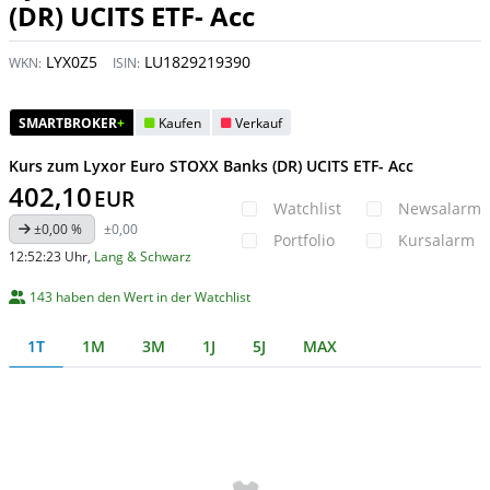
(DR) UCITS ETF- Acc
LYX0Z5
LU1829219390
WKN:
ISIN:
SMARTBROKER
+
Kaufen
Verkauf
Kurs zum Lyxor Euro STOXX Banks (DR) UCITS ETF- Acc
402,10
EUR
Watchlist
Newsalarm
±0,00 %
±0,00
Portfolio
Kursalarm
12:52:23 Uhr
,
Lang & Schwarz
143 haben den Wert in der Watchlist
1T
1M
3M
1J
5J
MAX