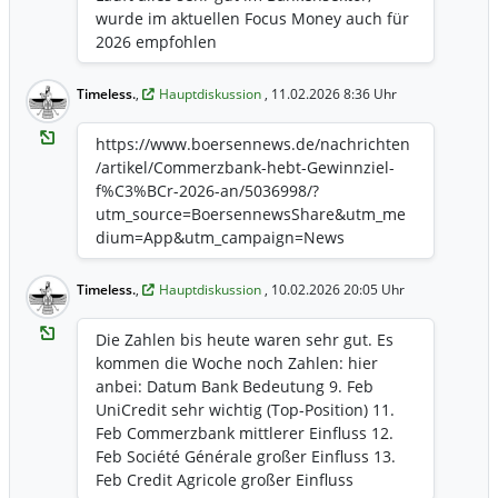
wurde im aktuellen Focus Money auch für
2026 empfohlen
Timeless.
,
Hauptdiskussion
, 11.02.2026 8:36 Uhr
https://www.boersennews.de/nachrichten
/artikel/Commerzbank-hebt-Gewinnziel-
f%C3%BCr-2026-an/5036998/?
utm_source=BoersennewsShare&utm_me
dium=App&utm_campaign=News
Timeless.
,
Hauptdiskussion
, 10.02.2026 20:05 Uhr
Die Zahlen bis heute waren sehr gut. Es
kommen die Woche noch Zahlen: hier
anbei: Datum Bank Bedeutung 9. Feb
UniCredit sehr wichtig (Top-Position) 11.
Feb Commerzbank mittlerer Einfluss 12.
Feb Société Générale großer Einfluss 13.
Feb Credit Agricole großer Einfluss