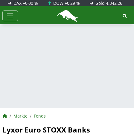
DAX
+0,00 %
DOW
+0,29 %
Gold
4.342,26
BörsenNEWS.de
BörsenNEWS.de
Märkte
Fonds
Lyxor Euro STOXX Banks