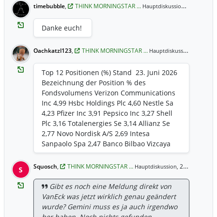
timebubble
,
THINK MORNINGSTAR …
25. Jun 13:
Hauptdiskussion,
„Dividendenfalle“. Das Regelwerk schreibt
strikt vor: ​Die erwartete
Danke euch!
Ausschüttungsquote (Forward Payout
Ratio) darf maximal 75 % betragen. ​
Berechnet wird dies, indem die gezahlte
Oachkatzl123
,
THINK MORNINGSTAR …
24. Jun 
Hauptdiskussion,
Dividende der letzten 12 Monate durch
den erwarteten Gewinn (Consensus EPS
Top 12 Positionen (%) Stand 23. Juni 2026
Estimate) geteilt wird. ​Wenn die Gewinne
Bezeichnung der Position % des
eines Unternehmens (wie es bei
Fondsvolumens Verizon Communications
zyklischen Rohstoffkonzernen wie Exxon
Inc 4,99 Hsbc Holdings Plc 4,60 Nestle Sa
durch schwankende Ölpreise oder bei
4,23 Pfizer Inc 3,91 Pepsico Inc 3,27 Shell
Pharma-Riesen wie Roche durch
Plc 3,16 Totalenergies Se 3,14 Allianz Se
auslaufende Patente und hohe
2,77 Novo Nordisk A/S 2,69 Intesa
Forschungskosten vorkommen kann)
Sanpaolo Spa 2,47 Banco Bilbao Vizcaya
temporär einbrechen, schießt die Payout-
Argentaria Sa 2,26 Bnp Paribas Sa 2,23
Ratio rechnerisch über 75 %. Selbst wenn
Top 10 Positionen (%) Stand 31. Mai 2026
Squosch
,
THINK MORNINGSTAR …
24. Jun 22:43 Uhr
Hauptdiskussion,
S
das Unternehmen die Dividende absolut
Bezeichnung der Position % des
nicht senkt, gilt sie im Sinne des Index als
Fondsvolumens Exxon Mobil Corp 5,60
Gibt es noch eine Meldung direkt von
"nicht mehr nachhaltig aus dem Gewinn
Verizon Communications Inc 4,73 Nestle
VanEck was jetzt wirklich genau geändert
gedeckt" und die Aktie fliegt gnadenlos
Sa 3,64 Totalenergies Se 3,61 Pfizer Inc
wurde? Gemini muss es ja auch irgendwo
raus. ​2. Das Rendite-Ranking (Top 100 /
3,52 Shell Plc 3,35 Roche Holding Ag 3,18
her haben. Noch nichts gefunden