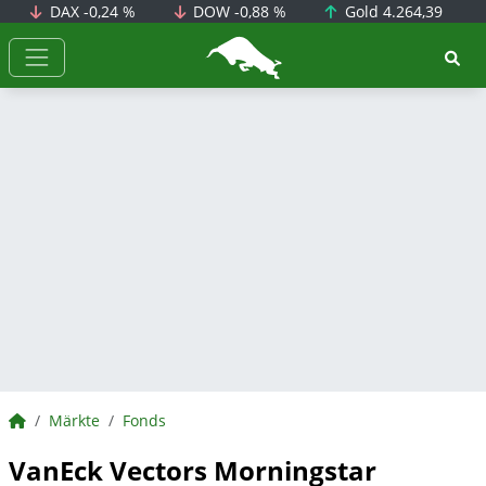
DAX
-0,24 %
DOW
-0,88 %
Gold
4.264,39
BörsenNEWS.de
BörsenNEWS.de
Märkte
Fonds
VanEck Vectors Morningstar