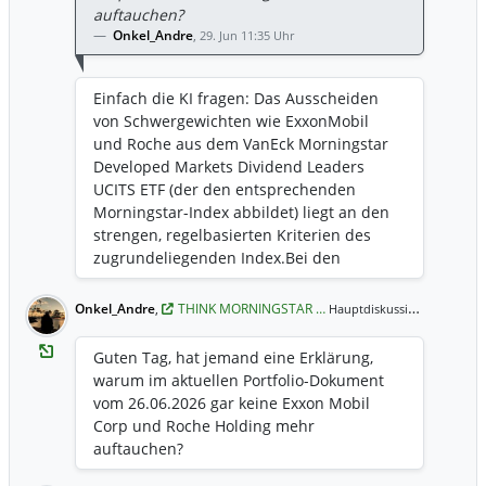
auftauchen?
Onkel_Andre
,
29. Jun 11:35 Uhr
Einfach die KI fragen: Das Ausscheiden
von Schwergewichten wie ExxonMobil
und Roche aus dem VanEck Morningstar
Developed Markets Dividend Leaders
UCITS ETF (der den entsprechenden
Morningstar-Index abbildet) liegt an den
strengen, regelbasierten Kriterien des
zugrundeliegenden Index. ​Bei den
halbjährlichen Überprüfungen
(Reconstitution) im Juni und Dezember
Onkel_Andre
,
THINK MORNINGSTAR …
29. Jun 1
Hauptdiskussion,
müssen alle Unternehmen harte Filter
durchlaufen. Die zwei häufigsten Gründe,
Guten Tag, hat jemand eine Erklärung,
warum Dividenden-Giganten hier
warum im aktuellen Portfolio-Dokument
herausfliegen, sind: ​1. Das
vom 26.06.2026 gar keine Exxon Mobil
"Ausschüttungs-Limit" (Forward Dividend
Corp und Roche Holding mehr
Payout Ratio) ​Das wichtigste
auftauchen?
Qualitätsmerkmal des Morningstar-Index
ist der Schutz vor der sogenannten