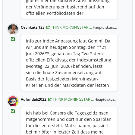
gibt es hier die konkrete Aufschlüsselung
die Kennzahlen (entweder der Gewinn
der Veränderungen basierend auf den
oder die relative Rendite) wieder
offiziellen Portfoliodaten der
verbessern, können beide Konzerne bei
Indexumstellung: ## 1. Reduzierte
einer zukünftigen Index-Überprüfung
Positionen (Gewinne mitgenommen /
ebenso schnell wieder aufgenommen
Oachkatzl123
,
THINK MORNINGSTAR …
21. Jun 
Hauptdiskussion,
Gekappt) Der Index kappt Werte, die
werden.
durch starke Kursgewinne vor dem
Info zur Index Anpassung laut Gemini: Da
Rebalancing ein zu hohes Gewicht
wir uns am heutigen Sonntag, den **21.
eingenommen haben (strikte **5%-
Juni 2026**, genau am Tag *vor* dem
Kappungsgrenze** pro Einzelaktie). Hier
offiziellen Effektivtag der Indexumstellung
wurde im Juni 2026 aktiv **reduziert**: *
(Montag, 22. Juni 2026) befinden, lässt
**Exxon Mobil Corp.:** Die Aktie war im
sich die finale Zusammensetzung auf
Vorfeld der Umstellung auf **5,60 %**
Basis der festgelegten Morningstar-
angestiegen. Sie wurde beim Rebalancing
Kriterien und der Marktdaten der letzten
zwangsweise um 0,60 % gekürzt, um
Wochen präzise analysieren. Wenn man
wieder exakt das 5%-Limit zu erfüllen. *
die mathematischen Filter des Index auf
Aufundab2022
,
THINK MORNINGSTAR …
19. Jun
Hauptdiskussion,
**Chevron Corp. / Shell Plc / BP Plc:**
die aktuellen Daten der globalen
Auch bei anderen Energieriesen, die im
Dividendenmärkte anwendet, ergeben
Ich hab bei Consors die Tagesgeldzinsen
Mai/Juni historisch hohe Höchststände
sich für dieses Rebalancing **drei
mitgenommen und dort nur den Sparplan
erreichten, wurden minimale
wesentliche Trends und konkrete
für diesen erstellt. Mal schauen, passiert
Übergewichte glattgezogen. ## 2.
Verschiebungen**: ## 1. Die Top-
bei mir öfter in letzter Zeit dass meine
Aufgestockte Positionen (Gefallene Kurse /