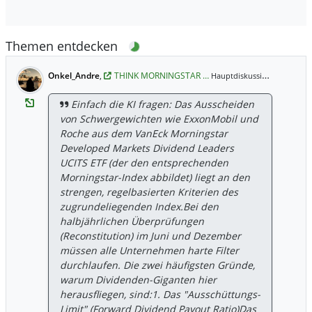
Themen entdecken
Onkel_Andre
,
THINK MORNINGSTAR …
30. Jun 7
Hauptdiskussion,
Einfach die KI fragen: Das Ausscheiden
von Schwergewichten wie ExxonMobil und
Roche aus dem VanEck Morningstar
Developed Markets Dividend Leaders
UCITS ETF (der den entsprechenden
Morningstar-Index abbildet) liegt an den
strengen, regelbasierten Kriterien des
zugrundeliegenden Index. ​Bei den
halbjährlichen Überprüfungen
(Reconstitution) im Juni und Dezember
müssen alle Unternehmen harte Filter
durchlaufen. Die zwei häufigsten Gründe,
warum Dividenden-Giganten hier
herausfliegen, sind: ​1. Das "Ausschüttungs-
Limit" (Forward Dividend Payout Ratio) ​Das