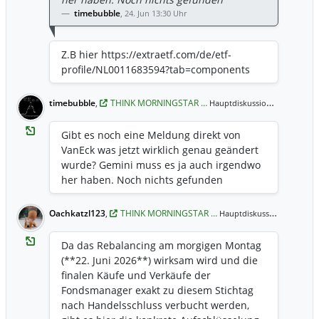
Top 125 Regel) ​Der ETF bildet ein
Pepsico Inc 2,68 Allianz Se 2,54 Bp Plc 2,08
timebubble
,
24. Jun 13:30 Uhr
konzentriertes Portfolio aus genau 100
Aktien ab. ​Neueinkäufe müssen es nach
ihrer Dividendenrendite in die Top 100
Z.B hier https://extraetf.com/de/etf-
schaffen. ​Um die Fluktuation (Turnover)
profile/NL0011683594?tab=components
gering zu halten, dürfen bestehende Titel
im Index bleiben, solange sie im
timebubble
,
THINK MORNINGSTAR …
24. Jun 13:
Hauptdiskussion,
weltweiten Rendite-Ranking mindestens
Platz 125 halten. ​Sollte der Aktienkurs von
Gibt es noch eine Meldung direkt von
Exxon oder Roche aufgrund gut laufender
VanEck was jetzt wirklich genau geändert
Geschäfte stark gestiegen sein, sinkt
wurde? Gemini muss es ja auch irgendwo
automatisch ihre relative
her haben. Noch nichts gefunden
Dividendenrendite. Rutschen sie dadurch
im globalen Vergleich der Industrieländer
Oachkatzl123
,
THINK MORNINGSTAR …
21. Jun 
Hauptdiskussion,
aus den Top 125 heraus, werden sie von
anderen, renditestärkeren Unternehmen
Da das Rebalancing am morgigen Montag
verdrängt. ​Zusammenfassung ​Das
(**22. Juni 2026**) wirksam wird und die
Ausscheiden ist kein aktives
finalen Käufe und Verkäufe der
Misstrauensvotum eines Fondsmanagers,
Fondsmanager exakt zu diesem Stichtag
sondern das Ergebnis eines starren,
nach Handelsschluss verbucht werden,
mathematischen Algorithmus. Sobald sich