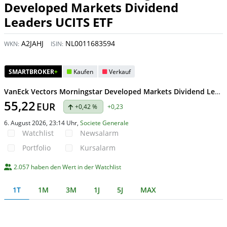
Developed Markets Dividend
Leaders UCITS ETF
A2JAHJ
NL0011683594
WKN:
ISIN:
SMARTBROKER
+
Kaufen
Verkauf
VanEck Vectors Morningstar Developed Markets Dividend Leaders UCITS ETF • Kurs heute
55,22
EUR
+0,42 %
+0,23
6. August 2026, 23:14 Uhr
,
Societe Generale
Watchlist
Newsalarm
Portfolio
Kursalarm
2.057 haben den Wert in der Watchlist
1T
1M
3M
1J
5J
MAX