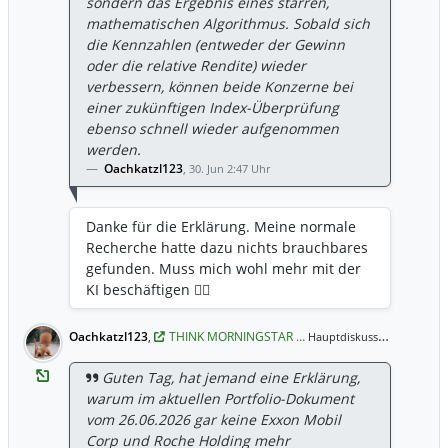
sondern das Ergebnis eines starren,
mathematischen Algorithmus. Sobald sich
die Kennzahlen (entweder der Gewinn
oder die relative Rendite) wieder
verbessern, können beide Konzerne bei
einer zukünftigen Index-Überprüfung
ebenso schnell wieder aufgenommen
werden.
Oachkatzl123
,
30. Jun 2:47 Uhr
Danke für die Erklärung. Meine normale
Recherche hatte dazu nichts brauchbares
gefunden. Muss mich wohl mehr mit der
KI beschäftigen ✌🏻
Oachkatzl123
,
THINK MORNINGSTAR …
30. Jun 
Hauptdiskussion,
Guten Tag, hat jemand eine Erklärung,
warum im aktuellen Portfolio-Dokument
vom 26.06.2026 gar keine Exxon Mobil
Corp und Roche Holding mehr