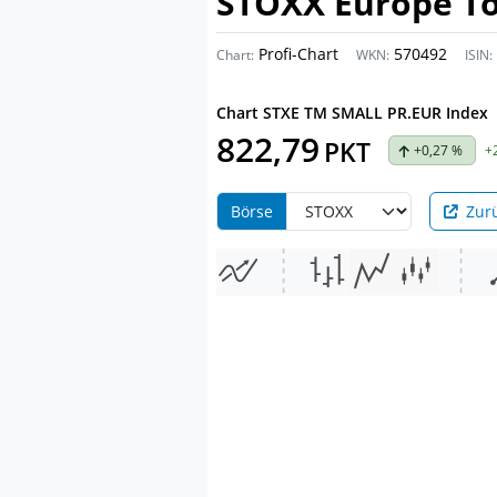
STOXX Europe Tot
Profi-Chart
570492
Chart:
WKN:
ISIN:
Chart
STXE TM SMALL PR.EUR Index
822,79
PKT
+0,27 %
+
Börse
Zur