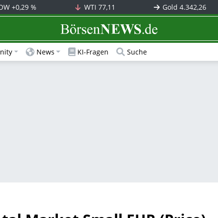
OW
+0,29 %
WTI
77,11
Gold
4.342,26
BörsenNEWS.de
ity
News
KI-Fragen
Suche