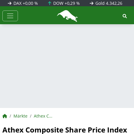
DAX
+0,00 %
DOW
+0,29 %
Gold
4.342,26
BörsenNEWS.de
BörsenNEWS.de
Märkte
Athex Composite Share Price Index
Athex Composite Share Price Index