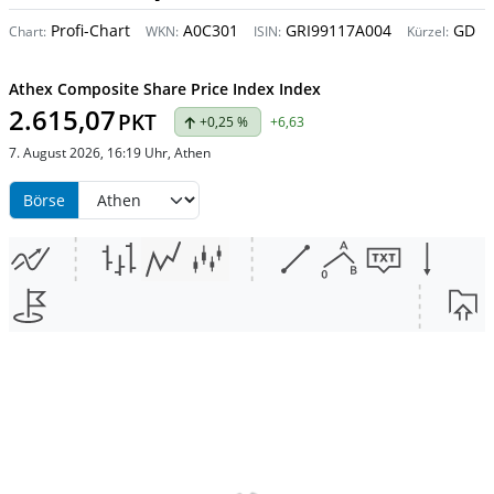
Profi-Chart
A0C301
GRI99117A004
GD
Chart:
WKN:
ISIN:
Kürzel:
Athex Composite Share Price Index Index
2.615,07
PKT
+0,25 %
+6,63
7. August 2026, 16:19 Uhr, Athen
Börse