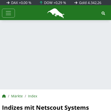
DAX
+0,00 %
DOW
+0,29 %
Gold
4.342,26
BörsenNEWS.de
BörsenNEWS.de
Märkte
Index
Indizes mit Netscout Systems