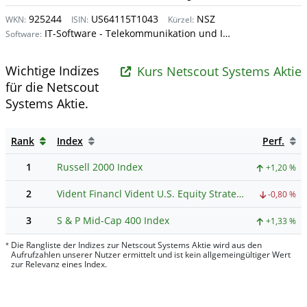
925244
US64115T1043
NSZ
WKN:
ISIN:
Kürzel:
IT-Software - Telekommunikation und Internet
Software:
Wichtige Indizes
Kurs Netscout Systems Aktie
für die Netscout
Systems Aktie.
Rank
Index
Perf.
1
Russell 2000 Index
+1,20 %
2
Vident Financl Vident U.S. Equity Strategy ETF Index
-0,80 %
3
S & P Mid-Cap 400 Index
+1,33 %
Die Rangliste der Indizes zur Netscout Systems Aktie wird aus den
*
Aufrufzahlen unserer Nutzer ermittelt und ist kein allgemeingültiger Wert
zur Relevanz eines Index.