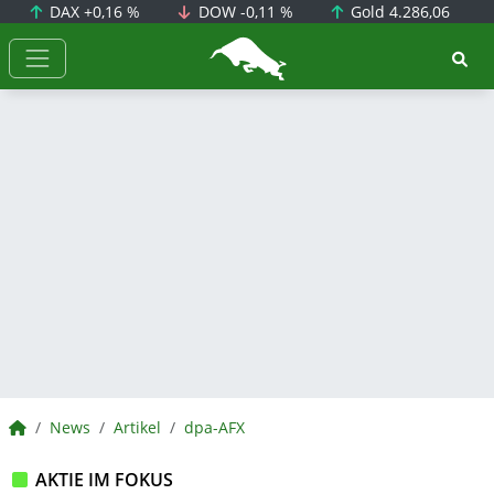
DAX
+0,16 %
DOW
-0,11 %
Gold
4.286,06
BörsenNEWS.de
BörsenNEWS.de
News
Artikel
dpa-AFX
AKTIE IM FOKUS