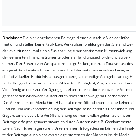
Dis­clai­mer:
Die hier an­ge­bo­te­nen Bei­trä­ge die­nen aus­schließ­lich der In­for­
ma­t­ion und stel­len kei­ne Kauf- bzw. Ver­kaufs­em­pfeh­lung­en dar. Sie sind we­
der ex­pli­zit noch im­pli­zit als Zu­sich­er­ung ei­ner be­stim­mt­en Kurs­ent­wick­lung
der ge­nan­nt­en Fi­nanz­in­stru­men­te oder als Handl­ungs­auf­for­der­ung zu ver­
steh­en. Der Er­werb von Wert­pa­pier­en birgt Ri­si­ken, die zum To­tal­ver­lust des
ein­ge­setz­ten Ka­pi­tals füh­ren kön­nen. Die In­for­ma­tion­en er­setz­en kei­ne, auf
die in­di­vi­du­el­len Be­dür­fnis­se aus­ge­rich­te­te, fach­kun­di­ge An­la­ge­be­ra­tung. Ei­
ne Haf­tung oder Ga­ran­tie für die Ak­tu­ali­tät, Rich­tig­keit, An­ge­mes­sen­heit und
Vol­lständ­ig­keit der zur Ver­fü­gung ge­stel­lt­en In­for­ma­tion­en so­wie für Ver­mö­
gens­schä­den wird we­der aus­drück­lich noch stil­lschwei­gend über­nom­men.
Die Mar­kets In­side Me­dia GmbH hat auf die ver­öf­fent­lich­ten In­hal­te kei­ner­lei
Ein­fluss und vor Ver­öf­fent­lich­ung der Bei­trä­ge kei­ne Ken­nt­nis über In­halt und
Ge­gen­stand die­ser. Die Ver­öf­fent­lich­ung der na­ment­lich ge­kenn­zeich­net­en
Bei­trä­ge er­folgt ei­gen­ver­ant­wort­lich durch Au­tor­en wie z.B. Gast­kom­men­ta­
tor­en, Nach­richt­en­ag­en­tur­en, Un­ter­neh­men. In­fol­ge­des­sen kön­nen die In­hal­
te der Bei­trä­ge auch nicht von An­la­ge­in­te­res­sen der Mar­kets In­side Me­dia