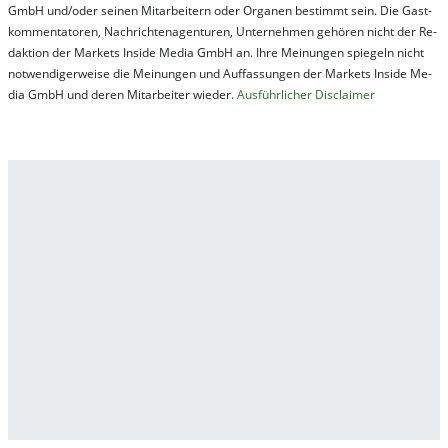
GmbH und/oder sei­nen Mit­ar­bei­tern oder Or­ga­nen be­stim­mt sein. Die Gast­
kom­men­ta­tor­en, Nach­rich­ten­ag­en­tur­en, Un­ter­neh­men ge­hör­en nicht der Re­
dak­tion der Mar­kets In­side Me­dia GmbH an. Ihre Mei­nung­en spie­geln nicht
not­wen­di­ger­wei­se die Mei­nung­en und Auf­fas­sung­en der Mar­kets In­side Me­
dia GmbH und de­ren Mit­ar­bei­ter wie­der.
Aus­führ­lich­er Dis­clai­mer