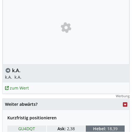
k.A.
k.A.
k.A.
zum Wert
Werbung
Weiter abwärts?
Kurzfristig positionieren
GU4DQT
Ask:
2,38
Hebel:
18,39