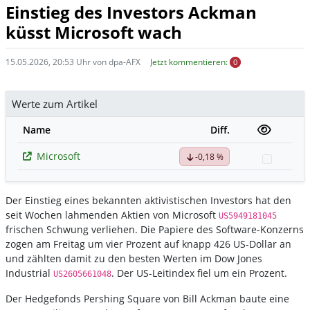
Einstieg des Investors Ackman
küsst Microsoft wach
15.05.2026, 20:53 Uhr von dpa-AFX
Jetzt kommentieren:
0
Werte zum Artikel
Name
Diff.
Microsoft
-0,18 %
Watchli
Der Einstieg eines bekannten aktivistischen Investors hat den
seit Wochen lahmenden Aktien von Microsoft
US5949181045
frischen Schwung verliehen. Die Papiere des Software-Konzerns
zogen am Freitag um vier Prozent auf knapp 426 US-Dollar an
und zählten damit zu den besten Werten im Dow Jones
Industrial
. Der US-Leitindex fiel um ein Prozent.
US2605661048
Der Hedgefonds Pershing Square von Bill Ackman baute eine