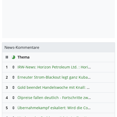
News-Kommentare
Pause
Thema
1
IRW-News: Horizon Petroleum Ltd. : Horizon Petroleum beginnt mit der Testförderung im Projekt Lachowice in Polen und schließt die Platzierung einer überzeichneten Wandelanleihe ab
2
Erneuter Strom-Blackout legt ganz Kuba lahm
Hauptdiskus
3
Gold beendet Handelswoche mit Knall: Barrick Mining – Ist diese Aktie wieder ein Kauf?
4
Ölpreise fallen deutlich - Fortschritte zwischen USA und Iran belasten
5
Übernahmekampf eskaliert: Wird die Commerzbank italienisch?