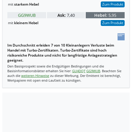
mit
starkem Hebel
Zum Produkt
GG9WUB
Ask:
7,40
Hebel:
5,95
mit
kleinem Hebel
Zum Produkt
Im Durchschnitt erleiden 7 von 10 Kleinanlegern Verluste beim
Handel mit Turbo-Zertifikaten. Turbo-Zertifikate sind hoch
risikoreiche Produkte und nicht für langfristige Anlagestrategien
geeignet.
Den Basisprospekt sowie die Endgültigen Bedingungen und die
Basisinformationsblätter erhalten Sie hier:
GU4DQT
GG9WUB
. Beachten Sie
auch die
weiteren Hinweise
zu dieser Werbung. Der Emittent ist berechtigt,
Wertpapiere mit open end-Laufzeit zu kündigen.