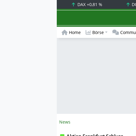
DAX
+0,81 %
D
Home
Börse
Commun
News