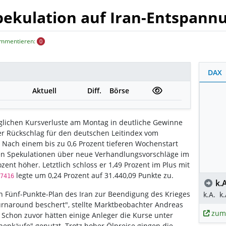
Spekulation auf Iran-Entspann
ommentieren:
0
DAX
Aktuell
Diff.
Börse
glichen Kursverluste am Montag in deutliche Gewinne
er Rückschlag für den deutschen Leitindex vom
 Nach einem bis zu 0,6 Prozent tieferen Wochenstart
en Spekulationen über neue Verhandlungsvorschläge im
zent höher. Letztlich schloss er 1,49 Prozent im Plus mit
legte um 0,24 Prozent auf 31.440,09 Punkte zu.
7416
k.A
n Fünf-Punkte-Plan des Iran zur Beendigung des Krieges
k.A.
k.
urnaround beschert", stellte Marktbeobachter Andreas
zum
Schon zuvor hätten einige Anleger die Kurse unter
enkäufe" genutzt. Trotz hoher Ölpreise gingen die