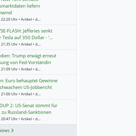
smarktdaten liefern
nwind
Gestern 22:20 Uhr • Artikel • dpa-AFX
E-FLASH: Jefferies senkt
r Tesla auf 350 Dollar - '…
Gestern 21:35 Uhr • Artikel • dpa-AFX
dien: Trump erwägt erneut
sung von Fed-Vorständin
Gestern 21:09 Uhr • Artikel • dpa-AFX
n: Euro behauptet Gewinne
schwachem US-Jobbericht
Gestern 21:00 Uhr • Artikel • dpa-AFX
UP 2: US-Senat stimmt für
 zu Russland-Sanktionen
Gestern 20:47 Uhr • Artikel • dpa-AFX
News