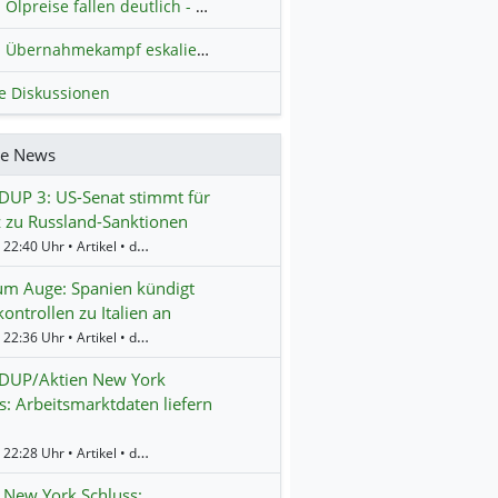
Ölpreise fallen deutlich - Fortschritte zwischen USA und Iran belasten
Übernahmekampf eskaliert: Wird die Commerzbank italienisch?
H
le Diskussionen
re News
UP 3: US-Senat stimmt für
 zu Russland-Sanktionen
Gestern 22:40 Uhr • Artikel • dpa-AFX
um Auge: Spanien kündigt
ontrollen zu Italien an
Gestern 22:36 Uhr • Artikel • dpa-AFX
UP/Aktien New York
s: Arbeitsmarktdaten liefern
Gestern 22:28 Uhr • Artikel • dpa-AFX
 New York Schluss: