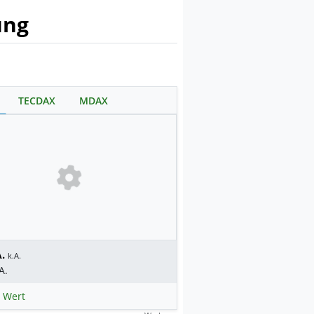
ung
TECDAX
MDAX
.
k.A.
A.
 Wert