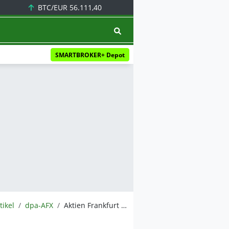
BTC/EUR
56.111,40
SMARTBROKER+ Depot
tikel
dpa-AFX
Aktien Frankfurt Schluss: Dax sehr fest - Spekulation auf Iran-Entspannung