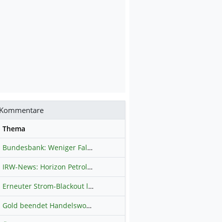
Kommentare
se
Thema
Bundesbank: Weniger Falschgeld in Deutschland
Hauptdiskussion
IRW-News: Horizon Petroleum Ltd. : Horizon Petroleum beginnt mit der Testförderung im Projekt Lachowice in Polen und schließt die Platzierung einer überzeichneten Wandelanleihe ab
Erneuter Strom-Blackout legt ganz Kuba lahm
Hauptdiskussion
Gold beendet Handelswoche mit Knall: Barrick Mining – Ist diese Aktie wieder ein Kauf?