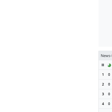
News-
Pau
1
2
3
4