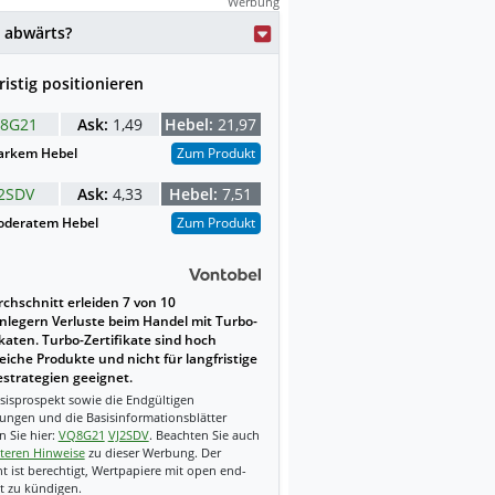
Werbung
 abwärts?
ristig positionieren
8G21
Ask:
1,49
Hebel:
21,97
arkem Hebel
Zum Produkt
J2SDV
Ask:
4,33
Hebel:
7,51
deratem Hebel
Zum Produkt
chschnitt erleiden 7 von 10
nlegern Verluste beim Handel mit Turbo-
ikaten. Turbo-Zertifikate sind hoch
reiche Produkte und nicht für langfristige
strategien geeignet.
sisprospekt sowie die Endgültigen
ungen und die Basisinformationsblätter
n Sie hier:
VQ8G21
VJ2SDV
. Beachten Sie auch
teren Hinweise
zu dieser Werbung. Der
t ist berechtigt, Wertpapiere mit open end-
t zu kündigen.