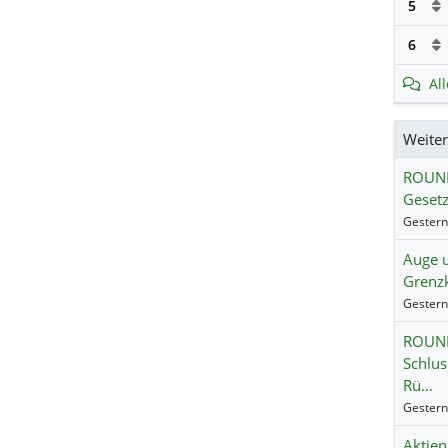
5
6
Al
Weite
ROUND
Gesetz
Auge 
Grenzk
ROUND
Schlus
Rü…
Aktien