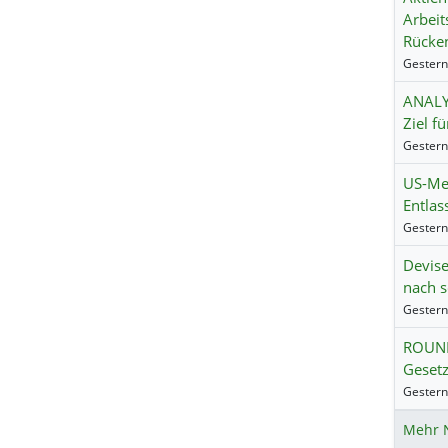
Arbeit
Rücke
ANALYS
Ziel fü
US-Me
Entlas
Devise
nach 
ROUND
Gesetz
Mehr 