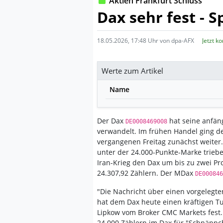
Aktien Frankfurt Schluss
Dax sehr fest - 
18.05.2026, 17:48 Uhr von dpa-AFX
Jetzt k
Werte zum Artikel
Name
Der Dax
hat seine anfän
DE0008469008
verwandelt. Im frühen Handel ging d
vergangenen Freitag zunächst weiter.
unter der 24.000-Punkte-Marke trieb
Iran-Krieg den Dax um bis zu zwei Pro
24.307,92 Zählern. Der MDax
DE000846
"Die Nachricht über einen vorgelegte
hat dem Dax heute einen kräftigen T
Lipkow vom Broker CMC Markets fest. 
24.000 Zählern im Dax für "Schnäppch