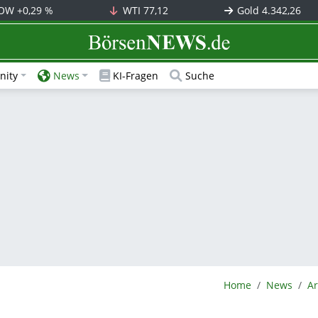
OW
+0,29 %
WTI
77,12
Gold
4.342,26
BörsenNEWS.de
ity
News
KI-Fragen
Suche
BörsenNEWS.de
Home
News
Ar