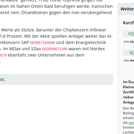
uation im Nahen Osten bald beruhigen werde. Iranischen
Weiter
bereit sein, Ölsanktionen gegen den Iran vorübergehend
Kurzf
Werte als Stütze, darunter der Chipkonzern Infineon
VQ
8 Prozent. Mit der Aktie spielten Anleger weiter das KI-
mit
st
arekonzern SAP
und dem Energietechnik-
DE0007164600
. Im MDax und SDax
waren mit Nordex
0
DE0009653386
V
ebenfalls zwei Unternehmen aus dem
J6J9
mit
mo
.
it.
Im Dur
Kleina
Zertif
risiko
Anlage
Den Ba
Beding
erhalte
die
wei
Emitten
Laufzei