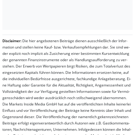
Dis­clai­mer:
Die hier an­ge­bo­te­nen Bei­trä­ge die­nen aus­schließ­lich der In­for­
ma­t­ion und stel­len kei­ne Kauf- bzw. Ver­kaufs­em­pfeh­lung­en dar. Sie sind we­
der ex­pli­zit noch im­pli­zit als Zu­sich­er­ung ei­ner be­stim­mt­en Kurs­ent­wick­lung
der ge­nan­nt­en Fi­nanz­in­stru­men­te oder als Handl­ungs­auf­for­der­ung zu ver­
steh­en. Der Er­werb von Wert­pa­pier­en birgt Ri­si­ken, die zum To­tal­ver­lust des
ein­ge­setz­ten Ka­pi­tals füh­ren kön­nen. Die In­for­ma­tion­en er­setz­en kei­ne, auf
die in­di­vi­du­el­len Be­dür­fnis­se aus­ge­rich­te­te, fach­kun­di­ge An­la­ge­be­ra­tung. Ei­
ne Haf­tung oder Ga­ran­tie für die Ak­tu­ali­tät, Rich­tig­keit, An­ge­mes­sen­heit und
Vol­lständ­ig­keit der zur Ver­fü­gung ge­stel­lt­en In­for­ma­tion­en so­wie für Ver­mö­
gens­schä­den wird we­der aus­drück­lich noch stil­lschwei­gend über­nom­men.
Die Mar­kets In­side Me­dia GmbH hat auf die ver­öf­fent­lich­ten In­hal­te kei­ner­lei
Ein­fluss und vor Ver­öf­fent­lich­ung der Bei­trä­ge kei­ne Ken­nt­nis über In­halt und
Ge­gen­stand die­ser. Die Ver­öf­fent­lich­ung der na­ment­lich ge­kenn­zeich­net­en
Bei­trä­ge er­folgt ei­gen­ver­ant­wort­lich durch Au­tor­en wie z.B. Gast­kom­men­ta­
tor­en, Nach­richt­en­ag­en­tur­en, Un­ter­neh­men. In­fol­ge­des­sen kön­nen die In­hal­