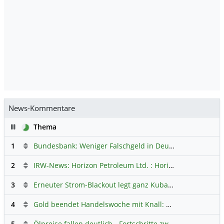
News-Kommentare
Pause
Thema
1
Bundesbank: Weniger Falschgeld in Deutschland
Hauptdi
2
IRW-News: Horizon Petroleum Ltd. : Horizon Petroleum beginnt mit der Testförderung im Projekt Lachowice in Polen und schließt die Platzierung einer überzeichneten Wandelanleihe ab
3
Erneuter Strom-Blackout legt ganz Kuba lahm
Hauptdiskus
4
Gold beendet Handelswoche mit Knall: Barrick Mining – Ist diese Aktie wieder ein Kauf?
5
Ölpreise fallen deutlich - Fortschritte zwischen USA und Iran belasten