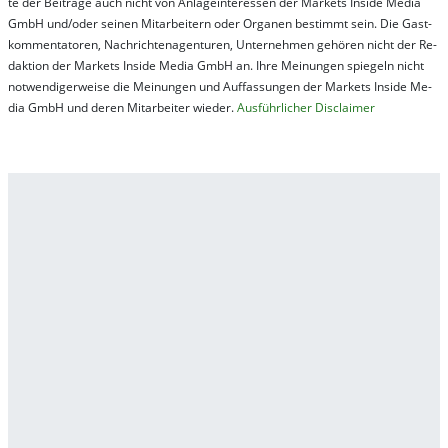
te der Bei­trä­ge auch nicht von An­la­ge­in­te­res­sen der Mar­kets In­side Me­dia
GmbH und/oder sei­nen Mit­ar­bei­tern oder Or­ga­nen be­stim­mt sein. Die Gast­
kom­men­ta­tor­en, Nach­rich­ten­ag­en­tur­en, Un­ter­neh­men ge­hör­en nicht der Re­
dak­tion der Mar­kets In­side Me­dia GmbH an. Ihre Mei­nung­en spie­geln nicht
not­wen­di­ger­wei­se die Mei­nung­en und Auf­fas­sung­en der Mar­kets In­side Me­
dia GmbH und de­ren Mit­ar­bei­ter wie­der.
Aus­führ­lich­er Dis­clai­mer