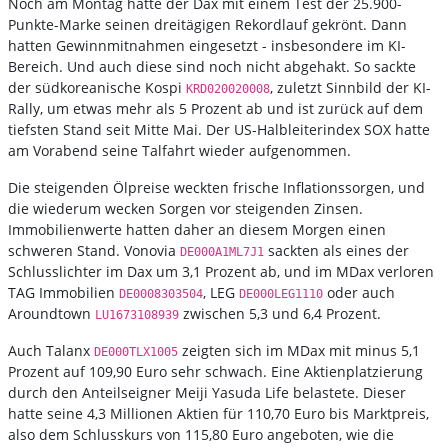
Noch am Montag hatte der Dax mit einem Test der 25.900-
Punkte-Marke seinen dreitägigen Rekordlauf gekrönt. Dann
hatten Gewinnmitnahmen eingesetzt - insbesondere im KI-
Bereich. Und auch diese sind noch nicht abgehakt. So sackte
der südkoreanische Kospi
, zuletzt Sinnbild der KI-
KRD020020008
Rally, um etwas mehr als 5 Prozent ab und ist zurück auf dem
tiefsten Stand seit Mitte Mai. Der US-Halbleiterindex SOX hatte
am Vorabend seine Talfahrt wieder aufgenommen.
Die steigenden Ölpreise weckten frische Inflationssorgen, und
die wiederum wecken Sorgen vor steigenden Zinsen.
Immobilienwerte hatten daher an diesem Morgen einen
schweren Stand. Vonovia
sackten als eines der
DE000A1ML7J1
Schlusslichter im Dax um 3,1 Prozent ab, und im MDax verloren
TAG Immobilien
, LEG
oder auch
DE0008303504
DE000LEG1110
Aroundtown
zwischen 5,3 und 6,4 Prozent.
LU1673108939
Auch Talanx
zeigten sich im MDax mit minus 5,1
DE000TLX1005
Prozent auf 109,90 Euro sehr schwach. Eine Aktienplatzierung
durch den Anteilseigner Meiji Yasuda Life belastete. Dieser
hatte seine 4,3 Millionen Aktien für 110,70 Euro bis Marktpreis,
also dem Schlusskurs von 115,80 Euro angeboten, wie die