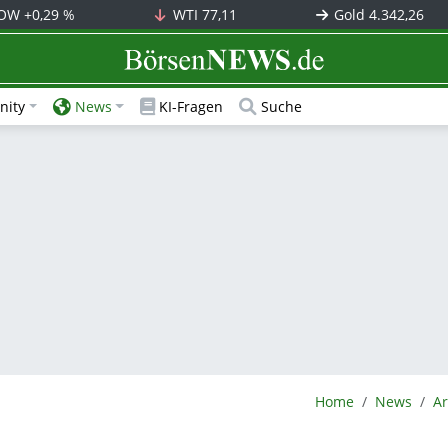
OW
+0,29 %
WTI
77,11
Gold
4.342,26
BörsenNEWS.de
ity
News
KI-Fragen
Suche
BörsenNEWS.de
Home
News
Ar