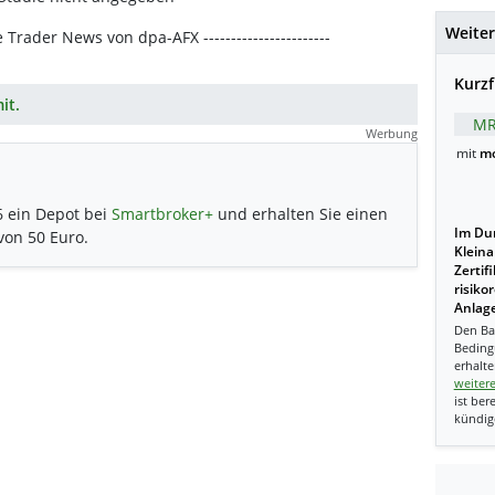
Weiter
ie Trader News von dpa-AFX -----------------------
Kurzf
it.
MR
Werbung
mit
mo
6 ein Depot bei
Smartbroker+
und erhalten Sie einen
Im Dur
 von 50 Euro.
Kleina
Zertif
risiko
Anlage
Den Ba
Beding
erhalte
weiter
ist ber
kündig