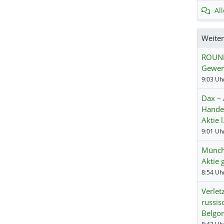
Al
Weite
ROUNDU
Gewer
9:03 Uhr
Dax – 
Hande
Aktie 
Münch
Aktie 
Verlet
russis
Belgo