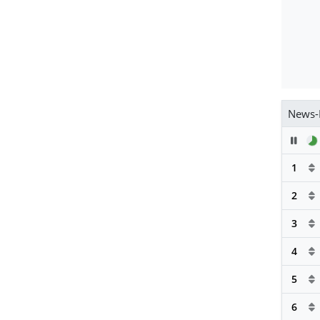
News-
Pau
1
2
3
4
5
6