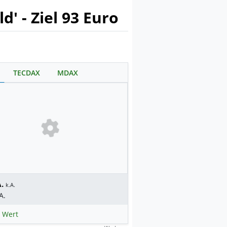
' - Ziel 93 Euro
TECDAX
MDAX
.
k.A.
A.
 Wert