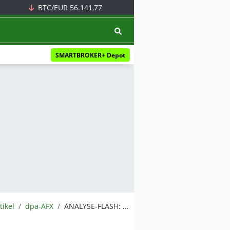
BTC/EUR
56.141,77
SMARTBROKER+ Depot
tikel
dpa-AFX
ANALYSE-FLASH: Warburg Research senkt Suss Microtec auf 'Hold' - Ziel 93 Euro