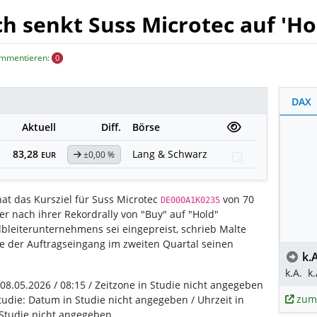
 senkt Suss Microtec auf 'Hold
ommentieren:
0
DAX
Aktuell
Diff.
Börse
83,28
Lang & Schwarz
±0,00 %
Watchlist
EUR
t das Kursziel für Suss Microtec
von 70
DE000A1K0235
er nach ihrer Rekordrally von "Buy" auf "Hold"
lbleiterunternehmens sei eingepreist, schrieb Malte
 der Auftragseingang im zweiten Quartal seinen
k.A
k.A.
k.
 08.05.2026 / 08:15 / Zeitzone in Studie nicht angegeben
zum
tudie: Datum in Studie nicht angegeben / Uhrzeit in
 Studie nicht angegeben