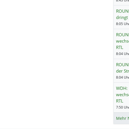
8:43 Uhr
ROUND
dringt
8:05 Uhr
ROUND
wechse
RTL
8:04 Uhr
ROUND
der S
8:04 Uhr
WDH: 
wechse
RTL
7:50 Uhr
Mehr 