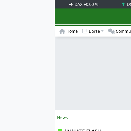
DAX
+0,00 %
D
Home
Börse
Commun
News