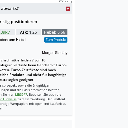
Werbung
 abwärts?
ristig positionieren
39R7
Ask:
1,25
Hebel:
6,66
deratem Hebel
Zum Produkt
chschnitt erleiden 7 von 10
nlegern Verluste beim Handel mit Turbo-
ikaten. Turbo-Zertifikate sind hoch
reiche Produkte und nicht für langfristige
strategien geeignet.
sisprospekt sowie die Endgültigen
ungen und die Basisinformationsblätter
n Sie hier:
MR39R7
. Beachten Sie auch die
en Hinweise
zu dieser Werbung. Der Emittent
echtigt, Wertpapiere mit open end-Laufzeit zu
en.