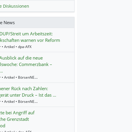
le Diskussionen
re News
P/Streit um Arbeitszeit:
kschaften warnen vor Reform
 • Artikel • dpa-AFX
Ausblick auf die neue
lswoche: Commerzbank –
l…
9:01 Uhr • Artikel • BörsenNEWS.de
ener Rück nach Zahlen:
gerät unter Druck – Ist das …
8:54 Uhr • Artikel • BörsenNEWS.de
zte bei Angriff auf
che Grenzstadt
rod