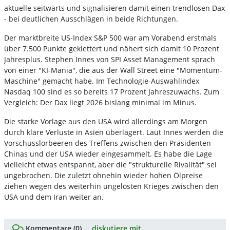
aktuelle seitwärts und signalisieren damit einen trendlosen Dax
- bei deutlichen Ausschlägen in beide Richtungen.
Der marktbreite US-Index S&P 500 war am Vorabend erstmals
über 7.500 Punkte geklettert und nähert sich damit 10 Prozent
Jahresplus. Stephen Innes von SPI Asset Management sprach
von einer "KI-Mania", die aus der Wall Street eine "Momentum-
Maschine" gemacht habe. Im Technologie-Auswahlindex
Nasdaq 100 sind es so bereits 17 Prozent Jahreszuwachs. Zum
Vergleich: Der Dax liegt 2026 bislang minimal im Minus.
Die starke Vorlage aus den USA wird allerdings am Morgen
durch klare Verluste in Asien überlagert. Laut Innes werden die
Vorschusslorbeeren des Treffens zwischen den Präsidenten
Chinas und der USA wieder eingesammelt. Es habe die Lage
vielleicht etwas entspannt, aber die "strukturelle Rivalität" sei
ungebrochen. Die zuletzt ohnehin wieder hohen Ölpreise
ziehen wegen des weiterhin ungelösten Krieges zwischen den
USA und dem Iran weiter an.
Kommentare (0) ...
diskutiere mit.