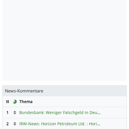
News-Kommentare
Pause
Thema
1
Bundesbank: Weniger Falschgeld in Deutschland
Hauptdi
2
IRW-News: Horizon Petroleum Ltd. : Horizon Petroleum beginnt mit der Testförderung im Projekt Lachowice in Polen und schließt die Platzierung einer überzeichneten Wandelanleihe ab