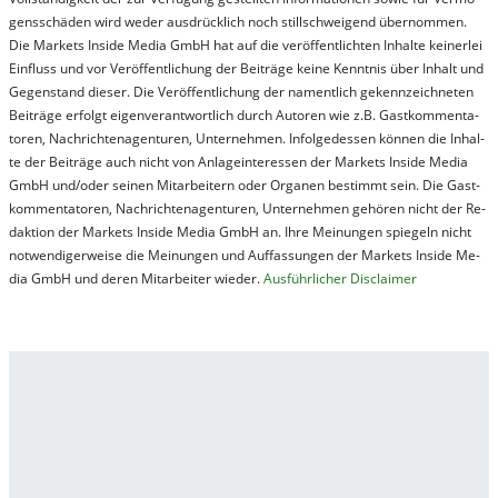
gens­schä­den wird we­der aus­drück­lich noch stil­lschwei­gend über­nom­men.
Die Mar­kets In­side Me­dia GmbH hat auf die ver­öf­fent­lich­ten In­hal­te kei­ner­lei
Ein­fluss und vor Ver­öf­fent­lich­ung der Bei­trä­ge kei­ne Ken­nt­nis über In­halt und
Ge­gen­stand die­ser. Die Ver­öf­fent­lich­ung der na­ment­lich ge­kenn­zeich­net­en
Bei­trä­ge er­folgt ei­gen­ver­ant­wort­lich durch Au­tor­en wie z.B. Gast­kom­men­ta­
tor­en, Nach­richt­en­ag­en­tur­en, Un­ter­neh­men. In­fol­ge­des­sen kön­nen die In­hal­
te der Bei­trä­ge auch nicht von An­la­ge­in­te­res­sen der Mar­kets In­side Me­dia
GmbH und/oder sei­nen Mit­ar­bei­tern oder Or­ga­nen be­stim­mt sein. Die Gast­
kom­men­ta­tor­en, Nach­rich­ten­ag­en­tur­en, Un­ter­neh­men ge­hör­en nicht der Re­
dak­tion der Mar­kets In­side Me­dia GmbH an. Ihre Mei­nung­en spie­geln nicht
not­wen­di­ger­wei­se die Mei­nung­en und Auf­fas­sung­en der Mar­kets In­side Me­
dia GmbH und de­ren Mit­ar­bei­ter wie­der.
Aus­führ­lich­er Dis­clai­mer