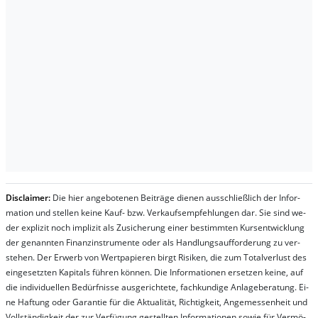
Dis­clai­mer:
Die hier an­ge­bo­te­nen Bei­trä­ge die­nen aus­schließ­lich der In­for­
ma­t­ion und stel­len kei­ne Kauf- bzw. Ver­kaufs­em­pfeh­lung­en dar. Sie sind we­
der ex­pli­zit noch im­pli­zit als Zu­sich­er­ung ei­ner be­stim­mt­en Kurs­ent­wick­lung
der ge­nan­nt­en Fi­nanz­in­stru­men­te oder als Handl­ungs­auf­for­der­ung zu ver­
steh­en. Der Er­werb von Wert­pa­pier­en birgt Ri­si­ken, die zum To­tal­ver­lust des
ein­ge­setz­ten Ka­pi­tals füh­ren kön­nen. Die In­for­ma­tion­en er­setz­en kei­ne, auf
die in­di­vi­du­el­len Be­dür­fnis­se aus­ge­rich­te­te, fach­kun­di­ge An­la­ge­be­ra­tung. Ei­
ne Haf­tung oder Ga­ran­tie für die Ak­tu­ali­tät, Rich­tig­keit, An­ge­mes­sen­heit und
Vol­lständ­ig­keit der zur Ver­fü­gung ge­stel­lt­en In­for­ma­tion­en so­wie für Ver­mö­