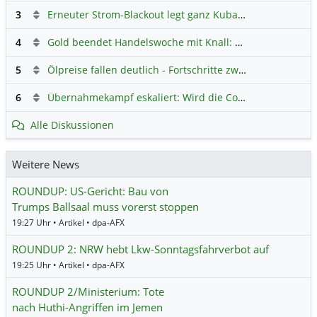
3
Erneuter Strom-Blackout legt ganz Kuba lahm
Hauptdiskus
4
Gold beendet Handelswoche mit Knall: Barrick Mining – Ist diese Aktie wieder ein Kauf?
5
Ölpreise fallen deutlich - Fortschritte zwischen USA und Iran belasten
6
Übernahmekampf eskaliert: Wird die Commerzbank italienisch?
Alle Diskussionen
Weitere News
ROUNDUP: US-Gericht: Bau von
Trumps Ballsaal muss vorerst stoppen
19:27 Uhr • Artikel • dpa-AFX
ROUNDUP 2: NRW hebt Lkw-Sonntagsfahrverbot auf
19:25 Uhr • Artikel • dpa-AFX
ROUNDUP 2/Ministerium: Tote
nach Huthi-Angriffen im Jemen