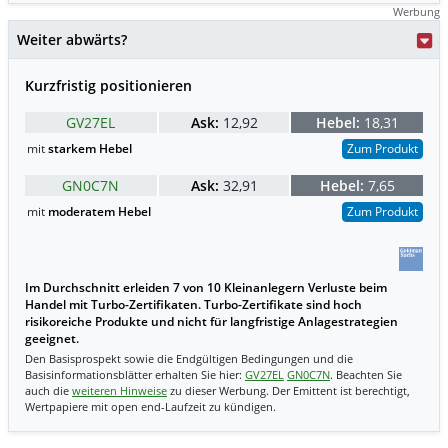
Werbung
Weiter abwärts?
Kurzfristig positionieren
GV27EL
Ask:
12,92
Hebel:
18,31
mit
starkem Hebel
Zum Produkt
GN0C7N
Ask:
32,91
Hebel:
7,65
mit
moderatem Hebel
Zum Produkt
Im Durchschnitt erleiden 7 von 10 Kleinanlegern Verluste beim
Handel mit Turbo-Zertifikaten. Turbo-Zertifikate sind hoch
risikoreiche Produkte und nicht für langfristige Anlagestrategien
geeignet.
Den Basisprospekt sowie die Endgültigen Bedingungen und die
Basisinformationsblätter erhalten Sie hier:
GV27EL
GN0C7N
. Beachten Sie
auch die
weiteren Hinweise
zu dieser Werbung. Der Emittent ist berechtigt,
Wertpapiere mit open end-Laufzeit zu kündigen.