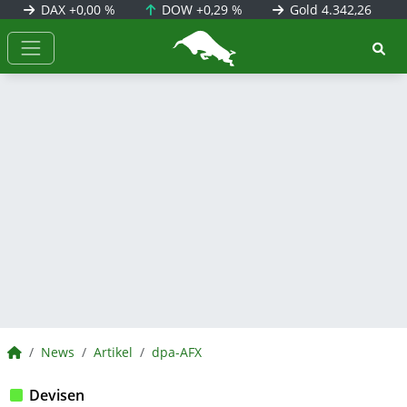
DAX
+0,00 %
DOW
+0,29 %
Gold
4.342,26
BörsenNEWS.de
BörsenNEWS.de
News
Artikel
dpa-AFX
Devisen