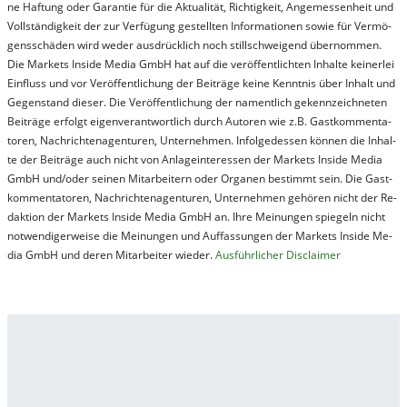
ne Haf­tung oder Ga­ran­tie für die Ak­tu­ali­tät, Rich­tig­keit, An­ge­mes­sen­heit und
Vol­lständ­ig­keit der zur Ver­fü­gung ge­stel­lt­en In­for­ma­tion­en so­wie für Ver­mö­
gens­schä­den wird we­der aus­drück­lich noch stil­lschwei­gend über­nom­men.
Die Mar­kets In­side Me­dia GmbH hat auf die ver­öf­fent­lich­ten In­hal­te kei­ner­lei
Ein­fluss und vor Ver­öf­fent­lich­ung der Bei­trä­ge kei­ne Ken­nt­nis über In­halt und
Ge­gen­stand die­ser. Die Ver­öf­fent­lich­ung der na­ment­lich ge­kenn­zeich­net­en
Bei­trä­ge er­folgt ei­gen­ver­ant­wort­lich durch Au­tor­en wie z.B. Gast­kom­men­ta­
tor­en, Nach­richt­en­ag­en­tur­en, Un­ter­neh­men. In­fol­ge­des­sen kön­nen die In­hal­
te der Bei­trä­ge auch nicht von An­la­ge­in­te­res­sen der Mar­kets In­side Me­dia
GmbH und/oder sei­nen Mit­ar­bei­tern oder Or­ga­nen be­stim­mt sein. Die Gast­
kom­men­ta­tor­en, Nach­rich­ten­ag­en­tur­en, Un­ter­neh­men ge­hör­en nicht der Re­
dak­tion der Mar­kets In­side Me­dia GmbH an. Ihre Mei­nung­en spie­geln nicht
not­wen­di­ger­wei­se die Mei­nung­en und Auf­fas­sung­en der Mar­kets In­side Me­
dia GmbH und de­ren Mit­ar­bei­ter wie­der.
Aus­führ­lich­er Dis­clai­mer