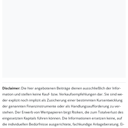
Dis­clai­mer:
Die hier an­ge­bo­te­nen Bei­trä­ge die­nen aus­schließ­lich der In­for­
ma­t­ion und stel­len kei­ne Kauf- bzw. Ver­kaufs­em­pfeh­lung­en dar. Sie sind we­
der ex­pli­zit noch im­pli­zit als Zu­sich­er­ung ei­ner be­stim­mt­en Kurs­ent­wick­lung
der ge­nan­nt­en Fi­nanz­in­stru­men­te oder als Handl­ungs­auf­for­der­ung zu ver­
steh­en. Der Er­werb von Wert­pa­pier­en birgt Ri­si­ken, die zum To­tal­ver­lust des
ein­ge­setz­ten Ka­pi­tals füh­ren kön­nen. Die In­for­ma­tion­en er­setz­en kei­ne, auf
die in­di­vi­du­el­len Be­dür­fnis­se aus­ge­rich­te­te, fach­kun­di­ge An­la­ge­be­ra­tung. Ei­