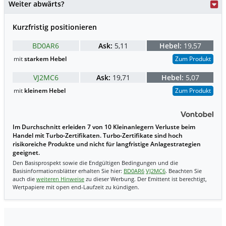
Weiter abwärts?
Kurzfristig positionieren
BD0AR6
Ask:
5,11
Hebel:
19,57
mit
starkem Hebel
Zum Produkt
VJ2MC6
Ask:
19,71
Hebel:
5,07
mit
kleinem Hebel
Zum Produkt
Im Durchschnitt erleiden 7 von 10 Kleinanlegern Verluste beim
Handel mit Turbo-Zertifikaten. Turbo-Zertifikate sind hoch
risikoreiche Produkte und nicht für langfristige Anlagestrategien
geeignet.
Den Basisprospekt sowie die Endgültigen Bedingungen und die
Basisinformationsblätter erhalten Sie hier:
BD0AR6
VJ2MC6
. Beachten Sie
auch die
weiteren Hinweise
zu dieser Werbung. Der Emittent ist berechtigt,
Wertpapiere mit open end-Laufzeit zu kündigen.