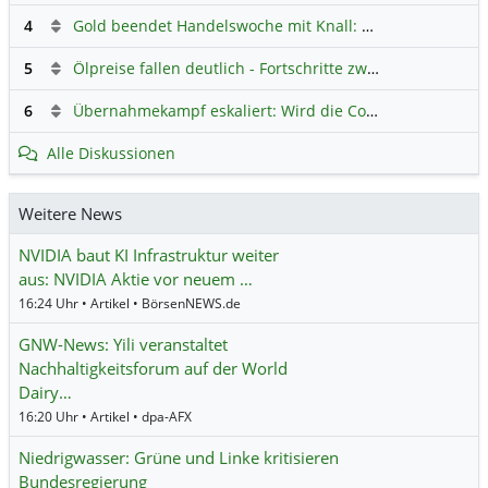
4
Gold beendet Handelswoche mit Knall: Barrick Mining – Ist diese Aktie wieder ein Kauf?
5
Ölpreise fallen deutlich - Fortschritte zwischen USA und Iran belasten
6
Übernahmekampf eskaliert: Wird die Commerzbank italienisch?
Alle Diskussionen
Weitere News
NVIDIA baut KI Infrastruktur weiter
aus: NVIDIA Aktie vor neuem …
16:24 Uhr • Artikel • BörsenNEWS.de
GNW-News: Yili veranstaltet
Nachhaltigkeitsforum auf der World
Dairy…
16:20 Uhr • Artikel • dpa-AFX
Niedrigwasser: Grüne und Linke kritisieren
Bundesregierung