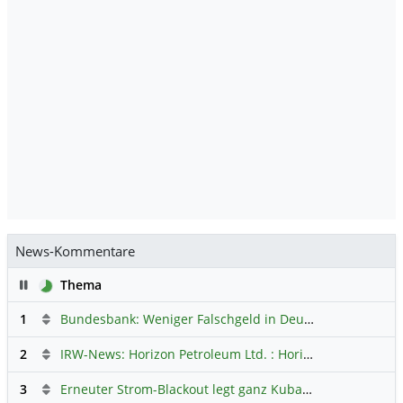
News-Kommentare
Pause
Thema
1
Bundesbank: Weniger Falschgeld in Deutschland
Hauptdi
2
IRW-News: Horizon Petroleum Ltd. : Horizon Petroleum beginnt mit der Testförderung im Projekt Lachowice in Polen und schließt die Platzierung einer überzeichneten Wandelanleihe ab
3
Erneuter Strom-Blackout legt ganz Kuba lahm
Hauptdiskus