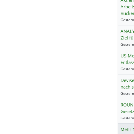
Aktien
Arbeit
Rücke
ANALYS
Ziel fü
US-Me
Entlas
Devise
nach 
ROUND
Gesetz
Mehr 