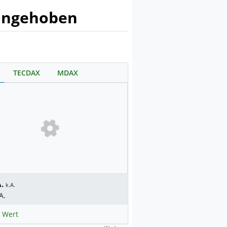
e angehoben
TECDAX
MDAX
.
k.A.
A.
 Wert