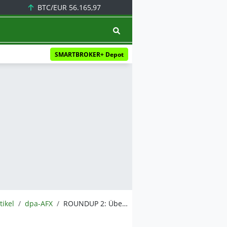
BTC/EUR
56.165,97
SMARTBROKER+ Depot
tikel
dpa-AFX
ROUNDUP 2: Überraschend starkes Quartal für Lilly - Ziele angehoben