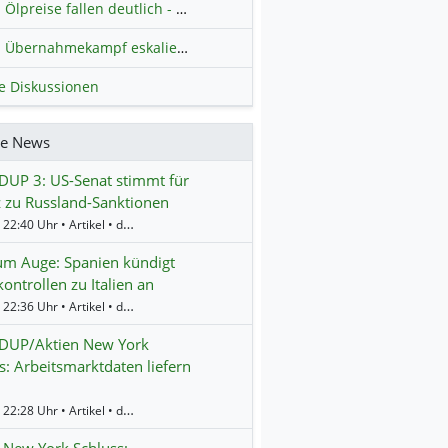
Ölpreise fallen deutlich - Fortschritte zwischen USA und Iran belasten
Übernahmekampf eskaliert: Wird die Commerzbank italienisch?
H
le Diskussionen
re News
UP 3: US-Senat stimmt für
 zu Russland-Sanktionen
Gestern 22:40 Uhr • Artikel • dpa-AFX
um Auge: Spanien kündigt
ontrollen zu Italien an
Gestern 22:36 Uhr • Artikel • dpa-AFX
UP/Aktien New York
s: Arbeitsmarktdaten liefern
Gestern 22:28 Uhr • Artikel • dpa-AFX