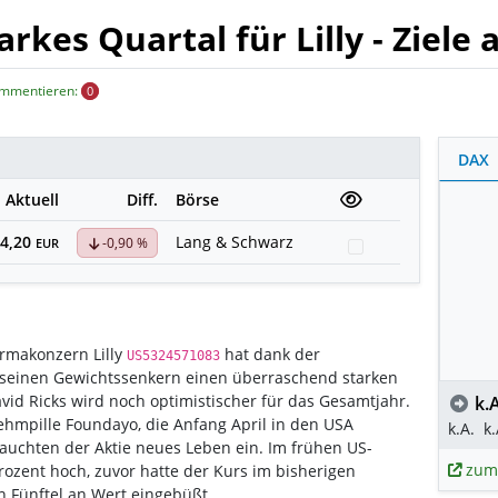
rkes Quartal für Lilly - Ziel
ommentieren:
0
DAX
Aktuell
Diff.
Börse
24,20
Lang & Schwarz
-0,90 %
Watchlist
EUR
rmakonzern Lilly
hat dank der
US5324571083
seinen Gewichtssenkern einen überraschend starken
vid Ricks wird noch optimistischer für das Gesamtjahr.
k.A
ehmpille Foundayo, die Anfang April in den USA
k.A.
k.
auchten der Aktie neues Leben ein. Im frühen US-
zum
ozent hoch, zuvor hatte der Kurs im bisherigen
n Fünftel an Wert eingebüßt.