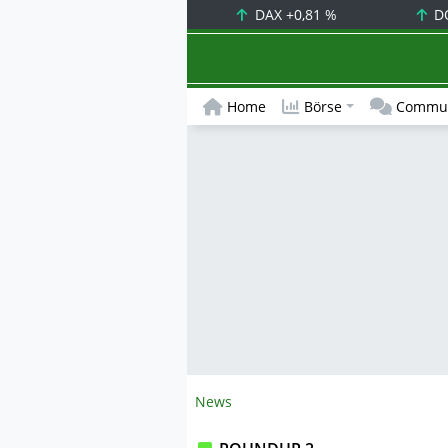
DAX
+0,81 %
D
Home
Börse
Commun
News