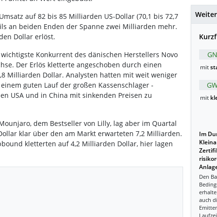
Weiter
Umsatz auf 82 bis 85 Milliarden US-Dollar (70,1 bis 72,7
eils an beiden Enden der Spanne zwei Milliarden mehr.
Kurzf
den Dollar erlöst.
GN
r wichtigste Konkurrent des dänischen Herstellers Novo
hse. Der Erlös kletterte angeschoben durch einen
mit
st
8 Milliarden Dollar. Analysten hatten mit weit weniger
GW
 einem guten Lauf der großen Kassenschlager -
 den USA und in China mit sinkenden Preisen zu
mit
kl
ounjaro, dem Bestseller von Lilly, lag aber im Quartal
Dollar klar über den am Markt erwarteten 7,2 Milliarden.
Im Dur
Kleina
ound kletterten auf 4,2 Milliarden Dollar, hier lagen
Zertif
risiko
Anlage
Den Ba
Beding
erhalte
auch d
Emitten
Laufzei