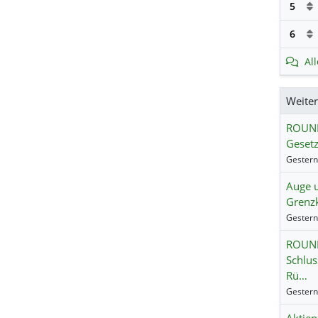
5
6
Al
Weite
ROUND
Gesetz
Auge 
Grenzk
ROUND
Schlus
Rü…