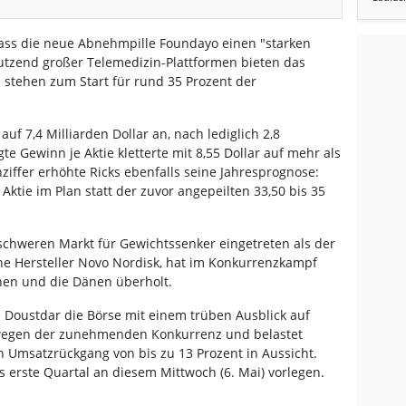
dass die neue Abnehmpille Foundayo einen "starken
Dutzend großer Telemedizin-Plattformen bieten das
stehen zum Start für rund 35 Prozent der
uf 7,4 Milliarden Dollar an, nach lediglich 2,8
gte Gewinn je Aktie kletterte mit 8,55 Dollar auf mehr als
ziffer erhöhte Ricks ebenfalls seine Jahresprognose:
 Aktie im Plan statt der zuvor angepeilten 33,50 bis 35
enschweren Markt für Gewichtssenker eingetreten als der
he Hersteller Novo Nordisk, hat im Konkurrenzkampf
nnen und die Dänen überholt.
 Doustdar die Börse mit einem trüben Ausblick auf
e wegen der zunehmenden Konkurrenz und belastet
n Umsatzrückgang von bis zu 13 Prozent in Aussicht.
s erste Quartal an diesem Mittwoch (6. Mai) vorlegen.