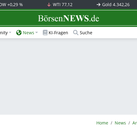
OW
+0,29 %
WTI
77,12
Gold
4.342,26
BörsenNEWS.de
ity
News
KI-Fragen
Suche
BörsenNEWS.de
Home
News
Ar