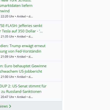
 New York Schluss:
smarktdaten liefern
nwind
Gestern 22:20 Uhr • Artikel • dpa-AFX
E-FLASH: Jefferies senkt
r Tesla auf 350 Dollar - '…
Gestern 21:35 Uhr • Artikel • dpa-AFX
dien: Trump erwägt erneut
sung von Fed-Vorständin
Gestern 21:09 Uhr • Artikel • dpa-AFX
n: Euro behauptet Gewinne
schwachem US-Jobbericht
Gestern 21:00 Uhr • Artikel • dpa-AFX
UP 2: US-Senat stimmt für
 zu Russland-Sanktionen
Gestern 20:47 Uhr • Artikel • dpa-AFX
News