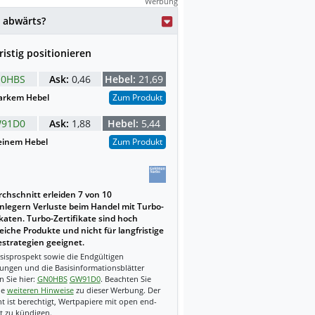
Werbung
 abwärts?
ristig positionieren
0HBS
Ask:
0,46
Hebel:
21,69
arkem Hebel
Zum Produkt
91D0
Ask:
1,88
Hebel:
5,44
einem Hebel
Zum Produkt
chschnitt erleiden 7 von 10
nlegern Verluste beim Handel mit Turbo-
ikaten. Turbo-Zertifikate sind hoch
reiche Produkte und nicht für langfristige
strategien geeignet.
sisprospekt sowie die Endgültigen
ungen und die Basisinformationsblätter
n Sie hier:
GN0HBS
GW91D0
. Beachten Sie
ie
weiteren Hinweise
zu dieser Werbung. Der
t ist berechtigt, Wertpapiere mit open end-
t zu kündigen.