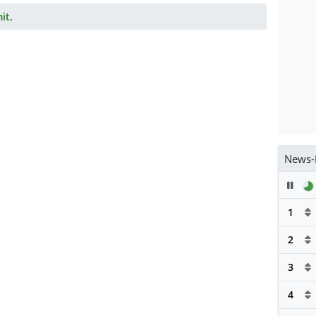
it.
News-
Pau
1
2
3
4