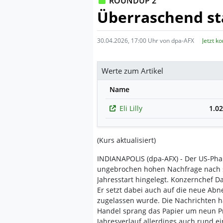
ROUNDUP 2
Überraschend sta
30.04.2026, 17:00 Uhr von dpa-AFX
Jetzt k
Werte zum Artikel
Name
Eli Lilly
1.0
(Kurs aktualisiert)
INDIANAPOLIS (dpa-AFX) - Der US-Pha
ungebrochen hohen Nachfrage nach 
Jahresstart hingelegt. Konzernchef Da
Er setzt dabei auch auf die neue Abn
zugelassen wurde. Die Nachrichten h
Handel sprang das Papier um neun Pr
Jahresverlauf allerdings auch rund ei