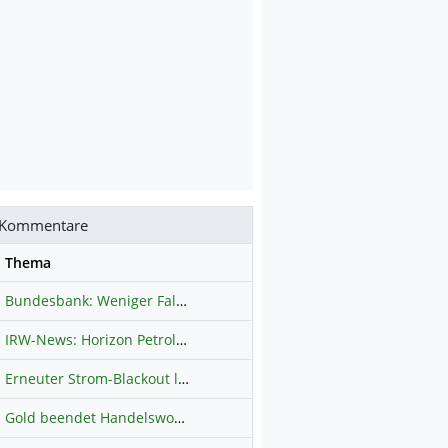
Kommentare
se
Thema
Bundesbank: Weniger Falschgeld in Deutschland
Hauptdiskussion
IRW-News: Horizon Petroleum Ltd. : Horizon Petroleum beginnt mit der Testförderung im Projekt Lachowice in Polen und schließt die Platzierung einer überzeichneten Wandelanleihe ab
Erneuter Strom-Blackout legt ganz Kuba lahm
Hauptdiskussion
Gold beendet Handelswoche mit Knall: Barrick Mining – Ist diese Aktie wieder ein Kauf?