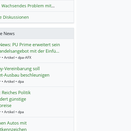
Wachsendes Problem mit kriminellen Kunden im Online-Handel
H
le Diskussionen
re News
ews: PU Prime erweitert sein
ndelsangebot mit der Einfü…
 • Artikel • dpa-AFX
ay-Vereinbarung soll
et-Ausbau beschleunigen
 • Artikel • dpa
 Reiches Politik
dert günstige
preise
 • Artikel • dpa
nen Autos mit
tkennzeichen