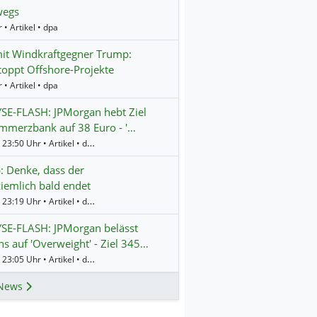
wegs
 • Artikel • dpa
it Windkraftgegner Trump:
oppt Offshore-Projekte
 • Artikel • dpa
SE-FLASH: JPMorgan hebt Ziel
mmerzbank auf 38 Euro - '…
Gestern 23:50 Uhr • Artikel • dpa-AFX
 Denke, dass der
ziemlich bald endet
Gestern 23:19 Uhr • Artikel • dpa-AFX
SE-FLASH: JPMorgan belässt
s auf 'Overweight' - Ziel 345…
Gestern 23:05 Uhr • Artikel • dpa-AFX
News