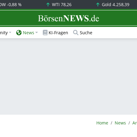
OW
-0,88 %
WTI
78,26
Gold
4.258,39
BörsenNEWS.de
ity
News
KI-Fragen
Suche
BörsenNEWS.de
Home
News
Ar