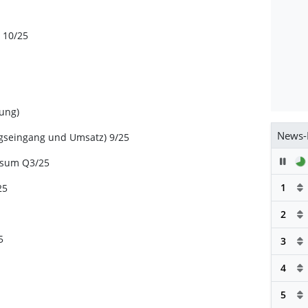
 10/25
hung)
News-
gseingang und Umsatz) 9/25
Pau
nsum Q3/25
1
25
2
5
3
4
5