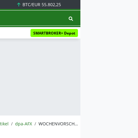
BTC/EUR
55.802,25
SMARTBROKER+ Depot
tikel
dpa-AFX
WOCHENVORSCHAU: Termine bis 8. Dezember 2025