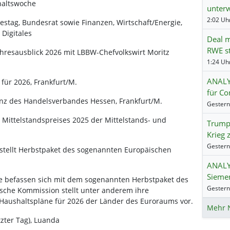
haltswoche
unter
2:02 Uhr
stag, Bundesrat sowie Finanzen, Wirtschaft/Energie,
 Digitales
Deal m
RWE st
hresausblick 2026 mit LBBW-Chefvolkswirt Moritz
1:24 Uhr
ANALY
für 2026, Frankfurt/M.
für Co
nz des Handelsverbandes Hessen, Frankfurt/M.
 Mittelstandspreises 2025 der Mittelstands- und
Trump:
Krieg 
 stellt Herbstpaket des sogenannten Europäischen
ANALY
Siemen
 befassen sich mit dem sogenannten Herbstpaket des
sche Kommission stellt unter anderem ihre
Haushaltspläne für 2026 der Länder des Euroraums vor.
Mehr 
tzter Tag), Luanda