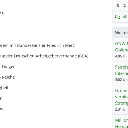
6
25
Al
Weite
GNW-N
erem mit Bundeskanzler Friedrich Merz
Goldha
ung der Deutschen Arbeitgeberverbände (BDA)
4:05 Uhr
t Dulger
Fairpl
Intern
n Reiche
3:02 Uhr
gbeil
Grüne:
verhin
r
Strom
as
2:31 Uhr
Millio
Heima