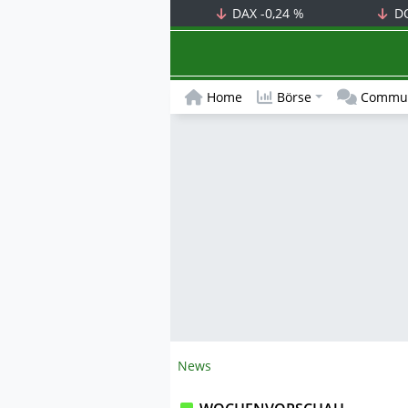
DAX
-0,24 %
D
Home
Börse
Commun
News