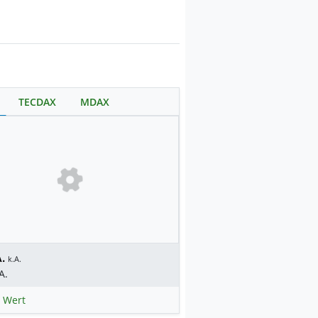
TECDAX
MDAX
.
k.A.
A.
 Wert