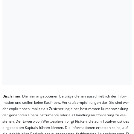
Dis­clai­mer:
Die hier an­ge­bo­te­nen Bei­trä­ge die­nen aus­schließ­lich der In­for­
ma­t­ion und stel­len kei­ne Kauf- bzw. Ver­kaufs­em­pfeh­lung­en dar. Sie sind we­
der ex­pli­zit noch im­pli­zit als Zu­sich­er­ung ei­ner be­stim­mt­en Kurs­ent­wick­lung
der ge­nan­nt­en Fi­nanz­in­stru­men­te oder als Handl­ungs­auf­for­der­ung zu ver­
steh­en. Der Er­werb von Wert­pa­pier­en birgt Ri­si­ken, die zum To­tal­ver­lust des
ein­ge­setz­ten Ka­pi­tals füh­ren kön­nen. Die In­for­ma­tion­en er­setz­en kei­ne, auf
die in­di­vi­du­el­len Be­dür­fnis­se aus­ge­rich­te­te, fach­kun­di­ge An­la­ge­be­ra­tung. Ei­