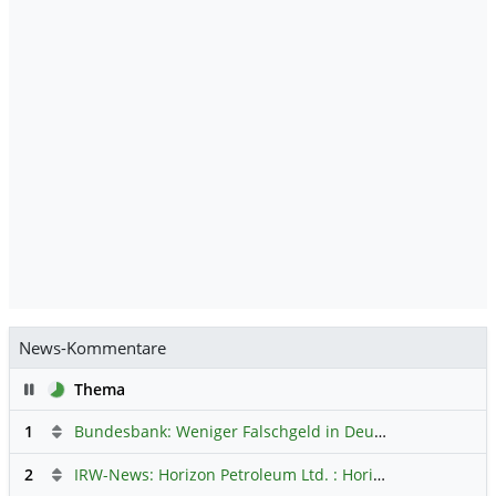
News-Kommentare
Pause
Thema
1
Bundesbank: Weniger Falschgeld in Deutschland
Hauptdi
2
IRW-News: Horizon Petroleum Ltd. : Horizon Petroleum beginnt mit der Testförderung im Projekt Lachowice in Polen und schließt die Platzierung einer überzeichneten Wandelanleihe ab