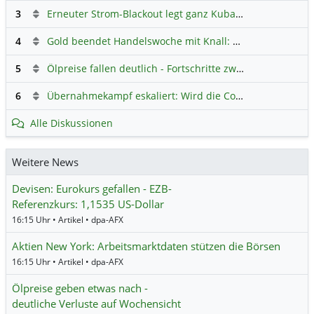
3
Erneuter Strom-Blackout legt ganz Kuba lahm
Hauptdiskus
4
Gold beendet Handelswoche mit Knall: Barrick Mining – Ist diese Aktie wieder ein Kauf?
5
Ölpreise fallen deutlich - Fortschritte zwischen USA und Iran belasten
6
Übernahmekampf eskaliert: Wird die Commerzbank italienisch?
Alle Diskussionen
Weitere News
Devisen: Eurokurs gefallen - EZB-
Referenzkurs: 1,1535 US-Dollar
16:15 Uhr • Artikel • dpa-AFX
Aktien New York: Arbeitsmarktdaten stützen die Börsen
16:15 Uhr • Artikel • dpa-AFX
Ölpreise geben etwas nach -
deutliche Verluste auf Wochensicht