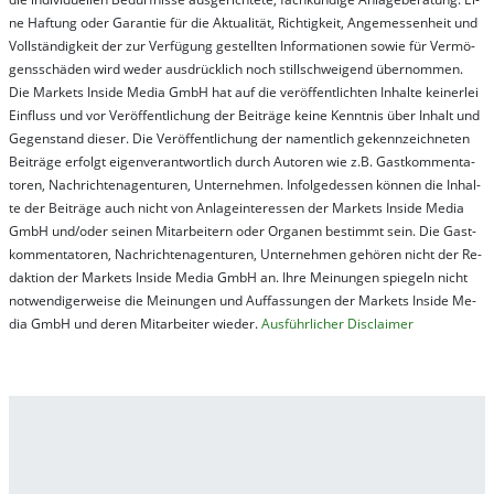
ne Haf­tung oder Ga­ran­tie für die Ak­tu­ali­tät, Rich­tig­keit, An­ge­mes­sen­heit und
Vol­lständ­ig­keit der zur Ver­fü­gung ge­stel­lt­en In­for­ma­tion­en so­wie für Ver­mö­
gens­schä­den wird we­der aus­drück­lich noch stil­lschwei­gend über­nom­men.
Die Mar­kets In­side Me­dia GmbH hat auf die ver­öf­fent­lich­ten In­hal­te kei­ner­lei
Ein­fluss und vor Ver­öf­fent­lich­ung der Bei­trä­ge kei­ne Ken­nt­nis über In­halt und
Ge­gen­stand die­ser. Die Ver­öf­fent­lich­ung der na­ment­lich ge­kenn­zeich­net­en
Bei­trä­ge er­folgt ei­gen­ver­ant­wort­lich durch Au­tor­en wie z.B. Gast­kom­men­ta­
tor­en, Nach­richt­en­ag­en­tur­en, Un­ter­neh­men. In­fol­ge­des­sen kön­nen die In­hal­
te der Bei­trä­ge auch nicht von An­la­ge­in­te­res­sen der Mar­kets In­side Me­dia
GmbH und/oder sei­nen Mit­ar­bei­tern oder Or­ga­nen be­stim­mt sein. Die Gast­
kom­men­ta­tor­en, Nach­rich­ten­ag­en­tur­en, Un­ter­neh­men ge­hör­en nicht der Re­
dak­tion der Mar­kets In­side Me­dia GmbH an. Ihre Mei­nung­en spie­geln nicht
not­wen­di­ger­wei­se die Mei­nung­en und Auf­fas­sung­en der Mar­kets In­side Me­
dia GmbH und de­ren Mit­ar­bei­ter wie­der.
Aus­führ­lich­er Dis­clai­mer