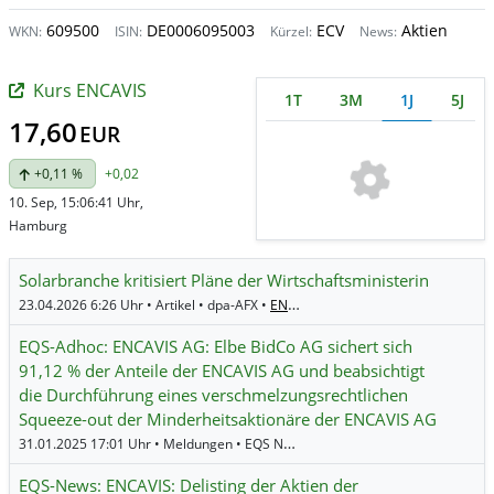
609500
DE0006095003
ECV
Aktien
WKN:
ISIN:
Kürzel:
News:
Kurs ENCAVIS
1T
3M
1J
5J
17,60
EUR
+0,11 %
+0,02
10. Sep, 15:06:41 Uhr,
Hamburg
Solarbranche kritisiert Pläne der Wirtschaftsministerin
23.04.2026 6:26 Uhr • Artikel • dpa-AFX •
ENCAVIS
,
SMA Solar Technology
EQS-Adhoc: ENCAVIS AG: Elbe BidCo AG sichert sich
91,12 % der Anteile der ENCAVIS AG und beabsichtigt
die Durchführung eines verschmelzungsrechtlichen
Squeeze-out der Minderheitsaktionäre der ENCAVIS AG
31.01.2025 17:01 Uhr • Meldungen • EQS News •
ENCAVIS
EQS-News: ENCAVIS: Delisting der Aktien der