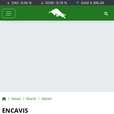
DAX
-0,04 %
DOW
-0,18 %
Gold
4.386,34
BörsenNEWS.de
BörsenNEWS.de
News
Markt
Aktien
ENCAVIS