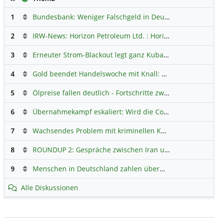
1
Bundesbank: Weniger Falschgeld in Deutschland
Hauptdi
2
IRW-News: Horizon Petroleum Ltd. : Horizon Petroleum beginnt mit der Testförderung im Projekt Lachowice in Polen und schließt die Platzierung einer überzeichneten Wandelanleihe ab
3
Erneuter Strom-Blackout legt ganz Kuba lahm
Hauptdiskus
4
Gold beendet Handelswoche mit Knall: Barrick Mining – Ist diese Aktie wieder ein Kauf?
5
Ölpreise fallen deutlich - Fortschritte zwischen USA und Iran belasten
6
Übernahmekampf eskaliert: Wird die Commerzbank italienisch?
7
Wachsendes Problem mit kriminellen Kunden im Online-Handel
8
ROUNDUP 2: Gespräche zwischen Iran und USA starten - Vance optimistisch
9
Menschen in Deutschland zahlen überwiegend ohne Bargeld
Alle Diskussionen