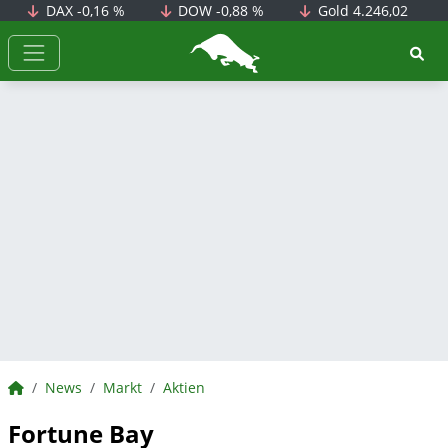
DAX
-0,16 %
DOW
-0,88 %
Gold
4.246,02
BörsenNEWS.de
BörsenNEWS.de
News
Markt
Aktien
Fortune Bay