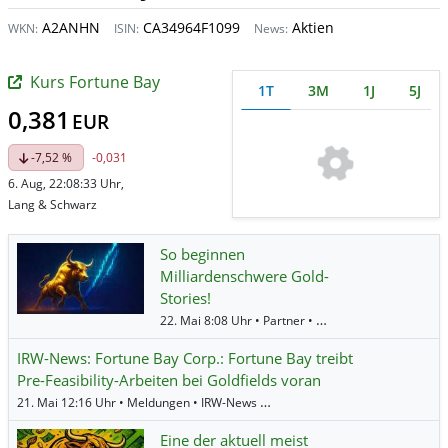
A2ANHN
CA34964F1099
Aktien
WKN:
ISIN:
News:
Kurs Fortune Bay
1T
3M
1J
5J
0,381
EUR
-7,52 %
-0,031
6. Aug, 22:08:33 Uhr,
Lang & Schwarz
So beginnen
Milliardenschwere Gold-
Stories!
22. Mai 8:08 Uhr • Partner • MediaFeed •
Fortune B
IRW-News: Fortune Bay Corp.: Fortune Bay treibt
Pre-Feasibility-Arbeiten bei Goldfields voran
21. Mai 12:16 Uhr • Meldungen • IRW-News •
Fortune Bay
Eine der aktuell meist