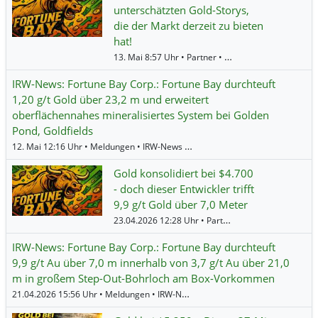
unterschätzten Gold-Storys,
die der Markt derzeit zu bieten
hat!
13. Mai 8:57 Uhr • Partner • MediaFeed •
Fortune B
IRW-News: Fortune Bay Corp.: Fortune Bay durchteuft
1,20 g/t Gold über 23,2 m und erweitert
oberflächennahes mineralisiertes System bei Golden
Pond, Goldfields
12. Mai 12:16 Uhr • Meldungen • IRW-News •
Fortune Bay
Gold konsolidiert bei $4.700
- doch dieser Entwickler trifft
9,9 g/t Gold über 7,0 Meter
23.04.2026 12:28 Uhr • Partner • MediaFeed •
Fortu
IRW-News: Fortune Bay Corp.: Fortune Bay durchteuft
9,9 g/t Au über 7,0 m innerhalb von 3,7 g/t Au über 21,0
m in großem Step-Out-Bohrloch am Box-Vorkommen
21.04.2026 15:56 Uhr • Meldungen • IRW-News •
Fortune Bay