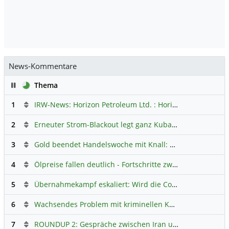
News-Kommentare
Pause
Thema
1
IRW-News: Horizon Petroleum Ltd. : Horizon Petroleum beginnt mit der Testförderung im Projekt Lachowice in Polen und schließt die Platzierung einer überzeichneten Wandelanleihe ab
2
Erneuter Strom-Blackout legt ganz Kuba lahm
Hauptdiskus
3
Gold beendet Handelswoche mit Knall: Barrick Mining – Ist diese Aktie wieder ein Kauf?
4
Ölpreise fallen deutlich - Fortschritte zwischen USA und Iran belasten
5
Übernahmekampf eskaliert: Wird die Commerzbank italienisch?
6
Wachsendes Problem mit kriminellen Kunden im Online-Handel
7
ROUNDUP 2: Gespräche zwischen Iran und USA starten - Vance optimistisch