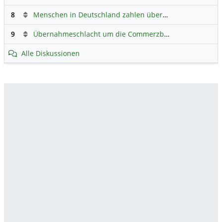
8
Menschen in Deutschland zahlen überwiegend ohne Bargeld
9
Übernahmeschlacht um die Commerzbank: UniCredit droht dem Frankfurter Vorstand mit Rauswurf
Alle Diskussionen