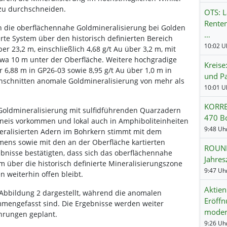
 zu durchschneiden.
OTS: L
Renten
ch die oberflächennahe Goldmineralisierung bei Golden
…
rte System über den historisch definierten Bereich
10:02 Uh
ber 23,2 m, einschließlich 4,68 g/t Au über 3,2 m, mit
twa 10 m unter der Oberfläche. Weitere hochgradige
Kreise
 6,88 m in GP26-03 sowie 8,95 g/t Au über 1,0 m in
und Pa
chschnitten anomale Goldmineralisierung von mehr als
10:01 Uh
KORRE
 Goldmineralisierung mit sulfidführenden Quarzadern
470 Bo
Gneis vorkommen und lokal auch in Amphiboliteinheiten
9:48 Uhr
eralisierten Adern im Bohrkern stimmt mit dem
ens sowie mit den an der Oberfläche kartierten
ROUND
bnisse bestätigten, dass sich das oberflächennahe
Jahres
m über die historisch definierte Mineralisierungszone
9:47 Uhr
 weiterhin offen bleibt.
Aktien
 Abbildung 2 dargestellt, während die anomalen
Eröffn
mmengefasst sind. Die Ergebnisse werden weiter
moder
ohrungen geplant.
9:26 Uhr