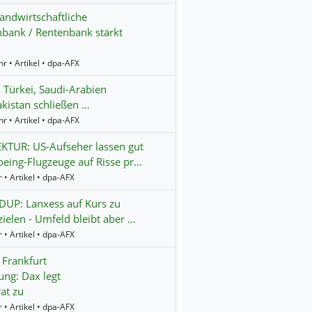
andwirtschaftliche
bank / Rentenbank stärkt
r • Artikel • dpa-AFX
: Türkei, Saudi-Arabien
kistan schließen …
r • Artikel • dpa-AFX
KTUR: US-Aufseher lassen gut
eing-Flugzeuge auf Risse pr…
 • Artikel • dpa-AFX
UP: Lanxess auf Kurs zu
zielen - Umfeld bleibt aber …
 • Artikel • dpa-AFX
 Frankfurt
ung: Dax legt
at zu
 • Artikel • dpa-AFX