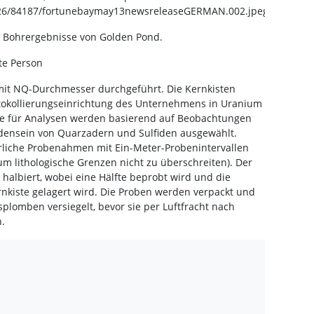
26/84187/fortunebaymay13newsreleaseGERMAN.002.jpeg
le Bohrergebnisse von Golden Pond.
te Person
mit NQ-Durchmesser durchgeführt. Die Kernkisten
tokollierungseinrichtung des Unternehmens in Uranium
alle für Analysen werden basierend auf Beobachtungen
densein von Quarzadern und Sulfiden ausgewählt.
erliche Probenahmen mit Ein-Meter-Probenintervallen
um lithologische Grenzen nicht zu überschreiten). Der
halbiert, wobei eine Hälfte beprobt wird und die
rnkiste gelagert wird. Die Proben werden verpackt und
splomben versiegelt, bevor sie per Luftfracht nach
.