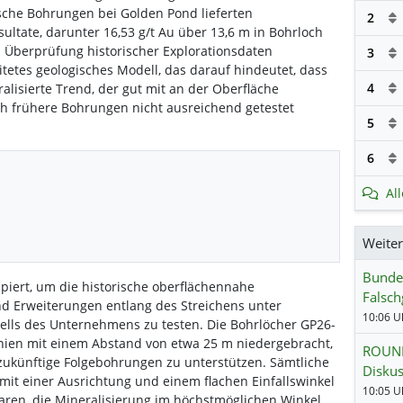
sche Bohrungen bei Golden Pond lieferten
2
ltate, darunter 16,53 g/t Au über 13,6 m in Bohrloch
Überprüfung historischer Explorationsdaten
3
itetes geologisches Modell, das darauf hindeutet, dass
4
alisierte Trend, der gut mit an der Oberfläche
ch frühere Bohrungen nicht ausreichend getestet
5
6
Al
Weite
Bunde
iert, um die historische oberflächennahe
Falsch
nd Erweiterungen entlang des Streichens unter
10:06 Uh
lls des Unternehmens zu testen. Die Bohrlöcher GP26-
inien mit einem Abstand von etwa 25 m niedergebracht,
ROUNDU
zukünftige Folgebohrungen zu unterstützen. Sämtliche
Disku
it einer Ausrichtung und einem flachen Einfallswinkel
10:05 Uh
aren, die Mineralisierung im höchstmöglichen Winkel