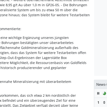
wie 8,95 g/t Au über 1,0 m in GP26-05. - Die Bohrungen
eralisierte System um bis zu etwa 50 m über die
szone hinaus; das System bleibt für weitere Testarbeiten
 kommentierte:
 eine wichtige Ergänzung unseres jüngsten
Die Bohrungen bestätigten unser überarbeitetes
erflächennahe Goldmineralisierung außerhalb des
eigten, dass das System für weitere Testarbeiten offen
Step-Out-Ergebnissen der Lagerstätte Box
eitere Möglichkeit, die Ressourcenbasis von Goldfields
 historisch produzierender und geplanter
chennahe Mineralisierung mit überarbeitetem
News-
Pau
dvorkommen, das sich etwa 2 km nordöstlich der
x befindet und ein überzeugendes Ziel für eine
1
stellt. Das Zielgebiet verfügt derzeit über keine