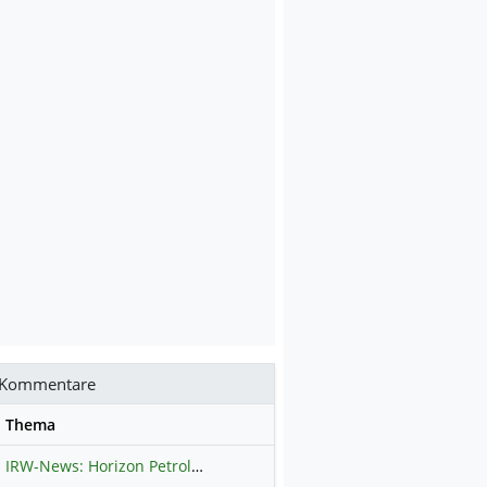
Kommentare
se
Thema
IRW-News: Horizon Petroleum Ltd. : Horizon Petroleum beginnt mit der Testförderung im Projekt Lachowice in Polen und schließt die Platzierung einer überzeichneten Wandelanleihe ab