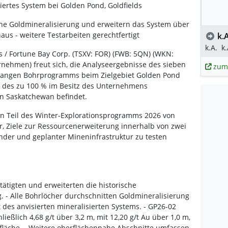
iertes System bei Golden Pond, Goldfields
he Goldmineralisierung und erweitern das System über
naus - weitere Testarbeiten gerechtfertigt
k.A
k.A.
k.
s / Fortune Bay Corp. (TSXV: FOR) (FWB: 5QN) (WKN:
nehmen) freut sich, die Analyseergebnisse des sieben
zum
langen Bohrprogramms beim Zielgebiet Golden Pond
b des zu 100 % im Besitz des Unternehmens
 in Saskatchewan befindet.
n Teil des Winter-Explorationsprogramms 2026 von
r, Ziele zur Ressourcenerweiterung innerhalb von zwei
nder und geplanter Mineninfrastruktur zu testen
ätigten und erweiterten die historische
 - Alle Bohrlöcher durchschnitten Goldmineralisierung
 des anvisierten mineralisierten Systems. - GP26-02
hließlich 4,68 g/t über 3,2 m, mit 12,20 g/t Au über 1,0 m,
läche. - Weitere oberflächennahe Abschnitte umfassen