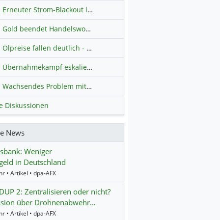
Erneuter Strom-Blackout legt ganz Kuba lahm
Hauptdiskussion
Gold beendet Handelswoche mit Knall: Barrick Mining – Ist diese Aktie wieder ein Kauf?
Ölpreise fallen deutlich - Fortschritte zwischen USA und Iran belasten
Übernahmekampf eskaliert: Wird die Commerzbank italienisch?
H
Wachsendes Problem mit kriminellen Kunden im Online-Handel
H
le Diskussionen
re News
sbank: Weniger
geld in Deutschland
r • Artikel • dpa-AFX
P 2: Zentralisieren oder nicht?
ssion über Drohnenabwehr…
r • Artikel • dpa-AFX