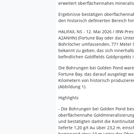
erweitert oberflächennahes mineralis
Ergebnisse bestätigen oberflächenna
den historisch definierten Bereich hi
HALIFAX, NS - 12. Mai 2026 / IRW-Pres
A2ANHN) (Fortune Bay oder das Unter
Bohrlöcher umfassenden, 771 Meter 
bekannt zu geben, das sich innerhal
befindlichen Goldfields Goldprojekts
Die Bohrungen bei Golden Pond ware
Fortune Bay, das darauf ausgelegt wa
Kilometern von historisch produziere
(Abbildung 1).
Highlights
- Die Bohrungen bei Golden Pond best
oberflächennahe Goldmineralisierung.
und bestätigten damit die Kontinuität
lieferte 1,20 g/t Au über 23,2 m, einsc
beginnend etwa 10 m unter der Oberf