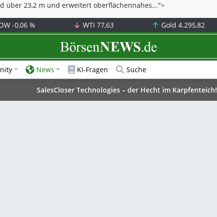
ld über 23,2 m und erweitert oberflächennahes...">
OW
-0,06 %
WTI
77,63
Gold
4.295,82
BörsenNEWS.de
ity
News
KI-Fragen
Suche
SalesCloser Technologies – der Hecht im Karpfenteich!