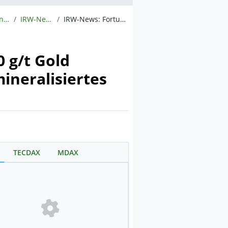
Meldungen
IRW-News
IRW-News: Fortune Bay Corp.: Fortune Bay durchteuft 1,20 g/t Gold über 23,2 m und erweitert oberflächennahes mineralisiertes System bei Golden Pond, Goldfields
 g/t Gold
ineralisiertes
TECDAX
MDAX