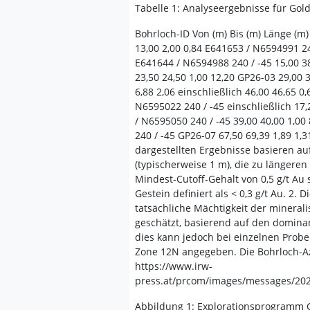
Tabelle 1: Analyseergebnisse für Gol
Bohrloch-ID Von (m) Bis (m) Länge (m
13,00 2,00 0,84 E641653 / N6594991 240
E641644 / N6594988 240 / -45 15,00 38,
23,50 24,50 1,00 12,20 GP26-03 29,00 
6,88 2,06 einschließlich 46,00 46,65 0
N6595022 240 / -45 einschließlich 17,
/ N6595050 240 / -45 39,00 40,00 1,00
240 / -45 GP26-07 67,50 69,39 1,89 1,
dargestellten Ergebnisse basieren au
(typischerweise 1 m), die zu längere
Mindest-Cutoff-Gehalt von 0,5 g/t A
Gestein definiert als < 0,3 g/t Au. 2
tatsächliche Mächtigkeit der mineral
geschätzt, basierend auf den domina
dies kann jedoch bei einzelnen Probe
Zone 12N angegeben. Die Bohrloch-Az
https://www.irw-
press.at/prcom/images/messages/20
Abbildung 1: Explorationsprogramm Go