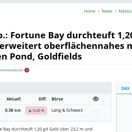
BörsenNEWS.de
Home
News
.: Fortune Bay durchteuft 1,20
erweitert oberflächennahes m
n Pond, Goldfields
 kommentieren:
0
DAX
Aktuell
Diff.
Börse
0,38
Lang & Schwarz
-0,26 %
Watchlist
EUR
e Bay durchteuft 1,20 g/t Gold über 23,2 m und