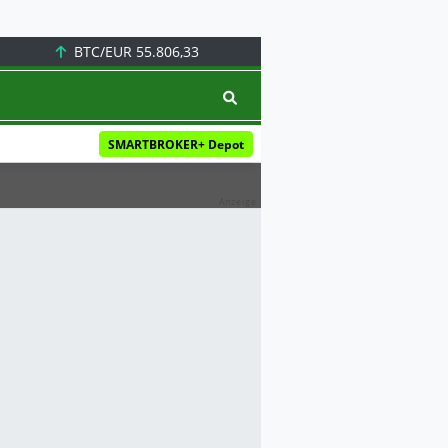
BTC/EUR
55.806,33
SMARTBROKER+ Depot
Anzeige