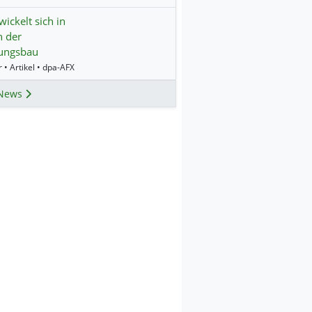
wickelt sich in
n der
ungsbau
 • Artikel • dpa-AFX
News