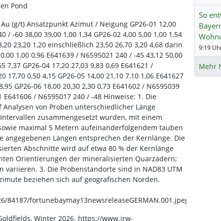
den Pond
So ent
) Au (g/t) Ansatzpunkt Azimut / Neigung GP26-01 12,00
Bayer
 / -60 38,00 39,00 1,00 1,34 GP26-02 4,00 5,00 1,00 1,54
Wohn
20 23,20 1,20 einschließlich 23,50 26,70 3,20 4,68 darin
9:19 Uhr
30,00 1,00 0,96 E641639 / N6595021 240 / -45 43,12 50,00
,65 7,37 GP26-04 17,20 27,03 9,83 0,69 E641621 /
Mehr 
20 17,70 0,50 4,15 GP26-05 14,00 21,10 7,10 1,06 E641627
 8,95 GP26-06 18,00 20,30 2,30 0,73 E641602 / N6595039
31 E641606 / N6595017 240 / -48 Hinweise: 1. Die
f Analysen von Proben unterschiedlicher Länge
n Intervallen zusammengesetzt wurden, mit einem
u sowie maximal 5 Metern aufeinanderfolgendem tauben
. Die angegebenen Längen entsprechen der Kernlänge. Die
isierten Abschnitte wird auf etwa 80 % der Kernlänge
nten Orientierungen der mineralisierten Quarzadern;
n variieren. 3. Die Probenstandorte sind in NAD83 UTM
imute beziehen sich auf geografischen Norden.
26/84187/fortunebaymay13newsreleaseGERMAN.001.jpeg
ldfields, Winter 2026. https://www.irw-