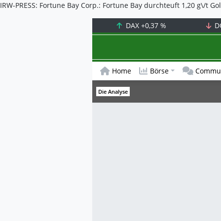
IRW-PRESS: Fortune Bay Corp.: Fortune Bay durchteuft 1,20 g\/t Go
DAX
+0,37 %
D
Home
Börse
Commun
Die Analyse