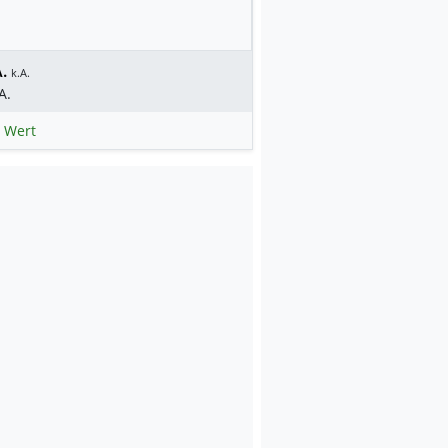
.
k.A.
A.
 Wert