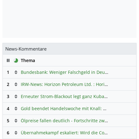
News-Kommentare
Pause
Thema
1
Bundesbank: Weniger Falschgeld in Deutschland
Hauptdi
2
IRW-News: Horizon Petroleum Ltd. : Horizon Petroleum beginnt mit der Testförderung im Projekt Lachowice in Polen und schließt die Platzierung einer überzeichneten Wandelanleihe ab
3
Erneuter Strom-Blackout legt ganz Kuba lahm
Hauptdiskus
4
Gold beendet Handelswoche mit Knall: Barrick Mining – Ist diese Aktie wieder ein Kauf?
5
Ölpreise fallen deutlich - Fortschritte zwischen USA und Iran belasten
6
Übernahmekampf eskaliert: Wird die Commerzbank italienisch?