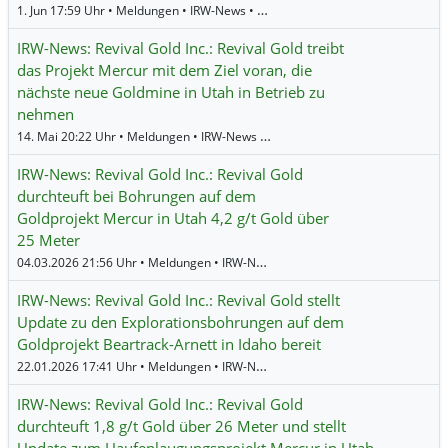
1. Jun 17:59 Uhr • Meldungen • IRW-News •
Revival Gold
IRW-News: Revival Gold Inc.: Revival Gold treibt
das Projekt Mercur mit dem Ziel voran, die
nächste neue Goldmine in Utah in Betrieb zu
nehmen
14. Mai 20:22 Uhr • Meldungen • IRW-News •
Revival Gold
IRW-News: Revival Gold Inc.: Revival Gold
durchteuft bei Bohrungen auf dem
Goldprojekt Mercur in Utah 4,2 g/t Gold über
25 Meter
04.03.2026 21:56 Uhr • Meldungen • IRW-News •
Revival Gold
IRW-News: Revival Gold Inc.: Revival Gold stellt
Update zu den Explorationsbohrungen auf dem
Goldprojekt Beartrack-Arnett in Idaho bereit
22.01.2026 17:41 Uhr • Meldungen • IRW-News •
Revival Gold
IRW-News: Revival Gold Inc.: Revival Gold
durchteuft 1,8 g/t Gold über 26 Meter und stellt
Update zum Haufenlaugungsprojekt Mercur in Utah