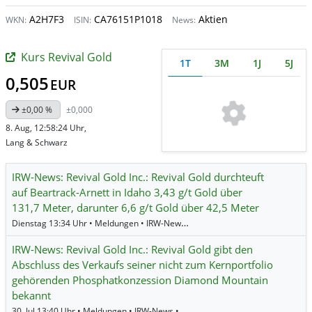
A2H7F3
CA76151P1018
Aktien
WKN:
ISIN:
News:
Kurs Revival Gold
1T
3M
1J
5J
0,505
EUR
±0,00 %
±0,000
8. Aug, 12:58:24 Uhr,
Lang & Schwarz
IRW-News: Revival Gold Inc.: Revival Gold durchteuft
auf Beartrack-Arnett in Idaho 3,43 g/t Gold über
131,7 Meter, darunter 6,6 g/t Gold über 42,5 Meter
Dienstag 13:34 Uhr • Meldungen • IRW-News •
Revival Gold
IRW-News: Revival Gold Inc.: Revival Gold gibt den
Abschluss des Verkaufs seiner nicht zum Kernportfolio
gehörenden Phosphatkonzession Diamond Mountain
bekannt
30. Jul 13:40 Uhr • Meldungen • IRW-News •
Revival Gold