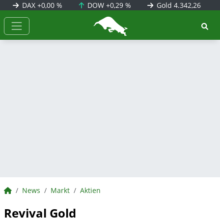
DAX
+0,00 %
DOW
+0,29 %
Gold
4.342,26
BörsenNEWS.de
BörsenNEWS.de
News
Markt
Aktien
Revival Gold