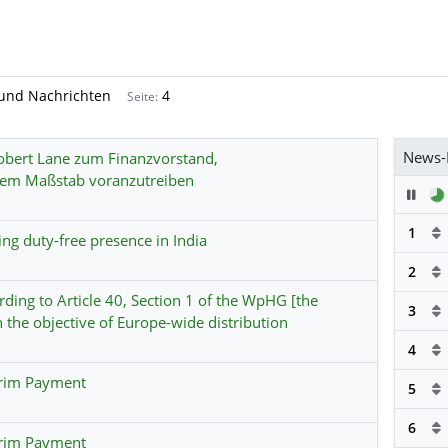
 und Nachrichten
4
Seite:
News-
Robert Lane zum Finanzvorstand,
ßem Maßstab voranzutreiben
Pau
s
1
ing duty-free presence in India
s
2
ding to Article 40, Section 1 of the WpHG [the
3
 the objective of Europe-wide distribution
s
4
erim Payment
5
s
6
erim Payment