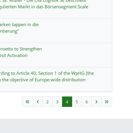
 SE: Müller - Die Lila Logistik SE beschließt
ulierten Markt in das Börsensegment Scale
s
arken tappen in die
entierung"
s
nsetto to Strengthen
it Activation
s
rding to Article 40, Section 1 of the WpHG [the
 the objective of Europe-wide distribution
s
2
3
4
5
6