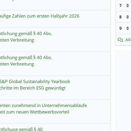
s
7
ufige Zahlen zum ersten Halbjahr 2026
8
s
9
ntlichung gemäß § 40 Abs.
iten Verbreitung
Al
s
ntlichung gemäß § 40 Abs.
iten Verbreitung
s
&P Global Sustainability Yearbook
schritte im Bereich ESG gewürdigt
s
genten zunehmend in Unternehmensabläufe
hkeit zum neuen Wettbewerbsvorteil
s
entlichung gemäß § 40