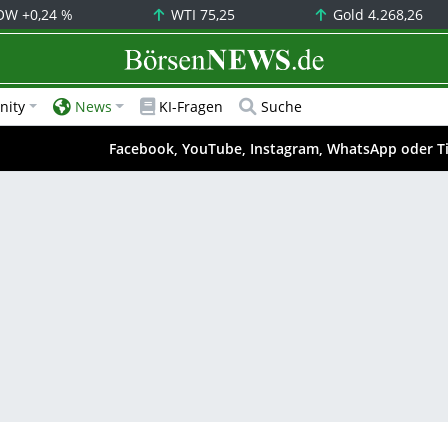
OW
+0,24 %
WTI
75,25
Gold
4.268,26
BörsenNEWS.de
ity
News
KI-Fragen
Suche
Facebook, YouTube, Instagram, WhatsApp oder T