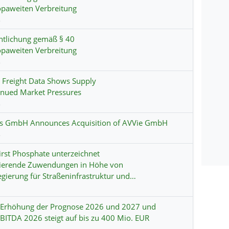
opaweiten Verbreitung
s
entlichung gemäß § 40
opaweiten Verbreitung
s
Freight Data Shows Supply
inued Market Pressures
s
es GmbH Announces Acquisition of AVVie GmbH
s
irst Phosphate unterzeichnet
ndierende Zuwendungen in Höhe von
egierung für Straßeninfrastruktur und…
 Erhöhung der Prognose 2026 und 2027 und
ITDA 2026 steigt auf bis zu 400 Mio. EUR