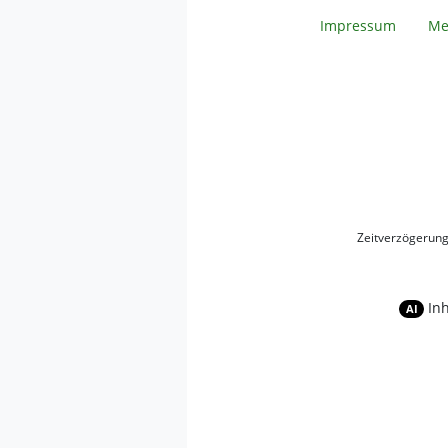
Impressum
Me
Zeitverzögerun
In
AI