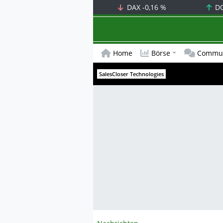
DAX
-0,16 %
D
Home
Börse
Commun
SalesCloser Technologies