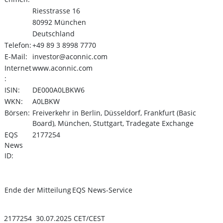
Riesstrasse 16
80992 München
Deutschland
Telefon:
+49 89 3 8998 7770
E-Mail:
investor@aconnic.com
Internet
www.aconnic.com
:
ISIN:
DE000A0LBKW6
WKN:
A0LBKW
Börsen:
Freiverkehr in Berlin, Düsseldorf, Frankfurt (Basic
Board), München, Stuttgart, Tradegate Exchange
EQS
2177254
News
ID:
Ende der Mitteilung
EQS News-Service
2177254 30.07.2025 CET/CEST