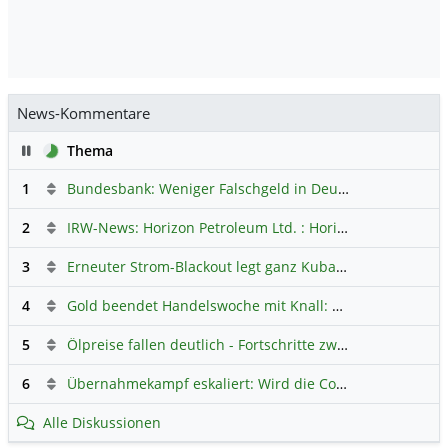
News-Kommentare
Pause
Thema
1
Bundesbank: Weniger Falschgeld in Deutschland
Hauptdi
2
IRW-News: Horizon Petroleum Ltd. : Horizon Petroleum beginnt mit der Testförderung im Projekt Lachowice in Polen und schließt die Platzierung einer überzeichneten Wandelanleihe ab
3
Erneuter Strom-Blackout legt ganz Kuba lahm
Hauptdiskus
4
Gold beendet Handelswoche mit Knall: Barrick Mining – Ist diese Aktie wieder ein Kauf?
5
Ölpreise fallen deutlich - Fortschritte zwischen USA und Iran belasten
6
Übernahmekampf eskaliert: Wird die Commerzbank italienisch?
Alle Diskussionen