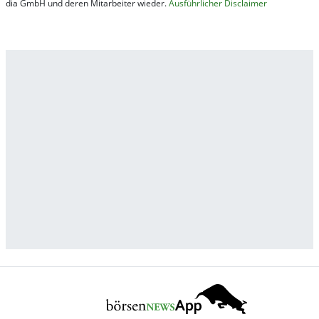
dia GmbH und de­ren Mit­ar­bei­ter wie­der.
Aus­führ­lich­er Dis­clai­mer