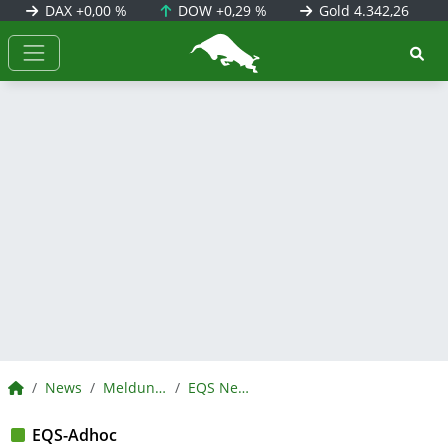
DAX
+0,00 %
DOW
+0,29 %
Gold
4.342,26
BörsenNEWS.de
BörsenNEWS.de
News
Meldungen
EQS News
EQS-Adhoc