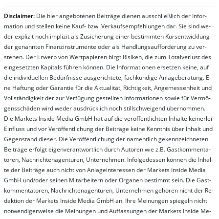
Dis­clai­mer:
Die hier an­ge­bo­te­nen Bei­trä­ge die­nen aus­schließ­lich der In­for­
ma­t­ion und stel­len kei­ne Kauf- bzw. Ver­kaufs­em­pfeh­lung­en dar. Sie sind we­
der ex­pli­zit noch im­pli­zit als Zu­sich­er­ung ei­ner be­stim­mt­en Kurs­ent­wick­lung
der ge­nan­nt­en Fi­nanz­in­stru­men­te oder als Handl­ungs­auf­for­der­ung zu ver­
steh­en. Der Er­werb von Wert­pa­pier­en birgt Ri­si­ken, die zum To­tal­ver­lust des
ein­ge­setz­ten Ka­pi­tals füh­ren kön­nen. Die In­for­ma­tion­en er­setz­en kei­ne, auf
die in­di­vi­du­el­len Be­dür­fnis­se aus­ge­rich­te­te, fach­kun­di­ge An­la­ge­be­ra­tung. Ei­
ne Haf­tung oder Ga­ran­tie für die Ak­tu­ali­tät, Rich­tig­keit, An­ge­mes­sen­heit und
Vol­lständ­ig­keit der zur Ver­fü­gung ge­stel­lt­en In­for­ma­tion­en so­wie für Ver­mö­
gens­schä­den wird we­der aus­drück­lich noch stil­lschwei­gend über­nom­men.
Die Mar­kets In­side Me­dia GmbH hat auf die ver­öf­fent­lich­ten In­hal­te kei­ner­lei
Ein­fluss und vor Ver­öf­fent­lich­ung der Bei­trä­ge kei­ne Ken­nt­nis über In­halt und
Ge­gen­stand die­ser. Die Ver­öf­fent­lich­ung der na­ment­lich ge­kenn­zeich­net­en
Bei­trä­ge er­folgt ei­gen­ver­ant­wort­lich durch Au­tor­en wie z.B. Gast­kom­men­ta­
tor­en, Nach­richt­en­ag­en­tur­en, Un­ter­neh­men. In­fol­ge­des­sen kön­nen die In­hal­
te der Bei­trä­ge auch nicht von An­la­ge­in­te­res­sen der Mar­kets In­side Me­dia
GmbH und/oder sei­nen Mit­ar­bei­tern oder Or­ga­nen be­stim­mt sein. Die Gast­
kom­men­ta­tor­en, Nach­rich­ten­ag­en­tur­en, Un­ter­neh­men ge­hör­en nicht der Re­
dak­tion der Mar­kets In­side Me­dia GmbH an. Ihre Mei­nung­en spie­geln nicht
not­wen­di­ger­wei­se die Mei­nung­en und Auf­fas­sung­en der Mar­kets In­side Me­