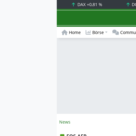
DAX
+0,81 %
D
Home
Börse
Commun
News