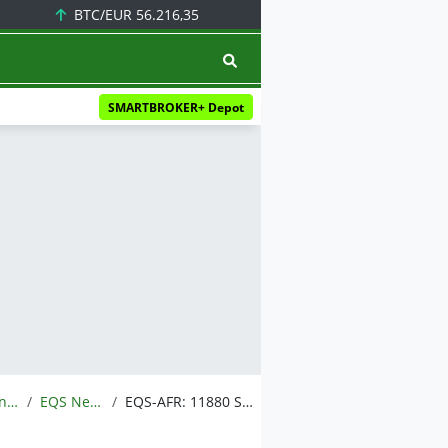
BTC/EUR
56.216,35
SMARTBROKER+ Depot
Meldungen
EQS News
EQS-AFR: 11880 Solutions AG: Vorabbekanntmachung über die Veröffentlichung von Finanzberichten gemäß §§ 114, 115, 117 WpHG