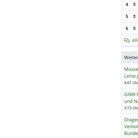
4
5
6
Al
Weite
Müssen
Leine
4:01 Uhr
GNW-Ne
und Na
3:15 Uhr
Dräger
Verbot
Bunde