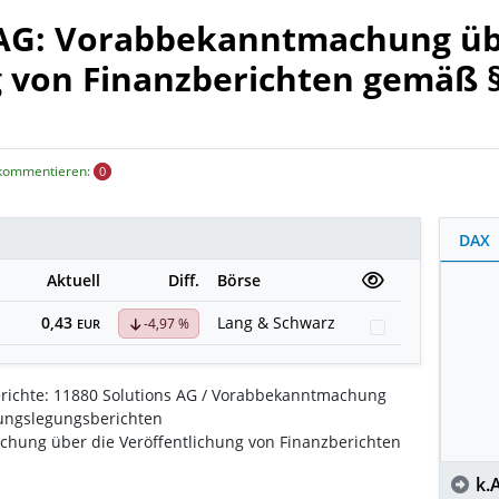
 AG: Vorabbekanntmachung üb
 von Finanzberichten gemäß §§
 kommentieren:
0
DAX
Aktuell
Diff.
Börse
0,43
Lang & Schwarz
-4,97 %
Watchlist
EUR
ichte: 11880 Solutions AG / Vorabbekanntmachung
nungslegungsberichten
hung über die Veröffentlichung von Finanzberichten
k.A