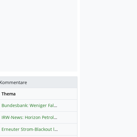
Kommentare
se
Thema
Bundesbank: Weniger Falschgeld in Deutschland
Hauptdiskussion
IRW-News: Horizon Petroleum Ltd. : Horizon Petroleum beginnt mit der Testförderung im Projekt Lachowice in Polen und schließt die Platzierung einer überzeichneten Wandelanleihe ab
Erneuter Strom-Blackout legt ganz Kuba lahm
Hauptdiskussion