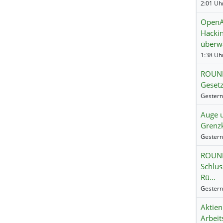
2:01 Uhr
OpenAI
Hackin
überw
1:38 Uhr
ROUND
Gesetz
Auge 
Grenzk
ROUND
Schlus
Rü…
Aktien
Arbeit