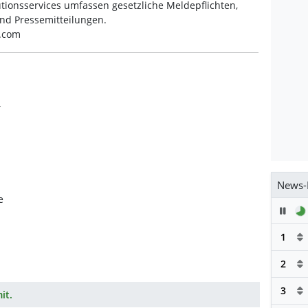
tionsservices umfassen gesetzliche Meldepflichten,
nd Pressemitteilungen.
s.com
4
News-
e
Pau
1
2
3
it.