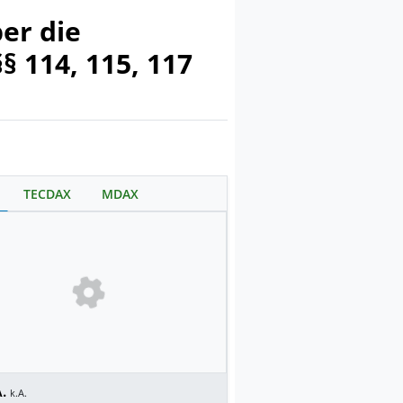
er die
 114, 115, 117
TECDAX
MDAX
.
k.A.