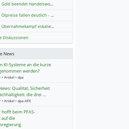
Gold beendet Handelswoche mit Knall: Barrick Mining – Ist diese Aktie wieder ein Kauf?
Ölpreise fallen deutlich - Fortschritte zwischen USA und Iran belasten
Übernahmekampf eskaliert: Wird die Commerzbank italienisch?
H
le Diskussionen
re News
 KI-Systeme an die kurze
 genommen werden?
 • Artikel • dpa
ws: Qualität, Sicherheit
chhaltigkeit: die drei …
 • Artikel • dpa-AFX
 hofft beim PFAS-
 auf die
sregierung