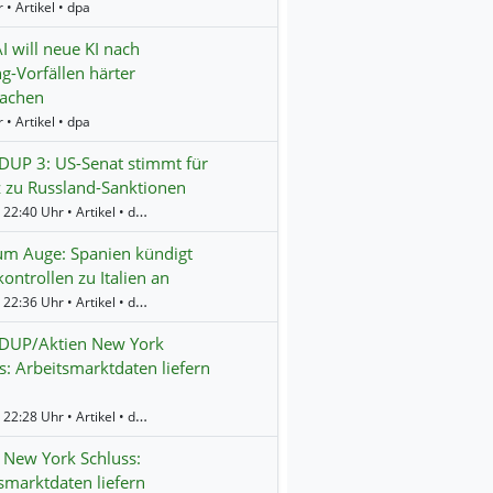
 • Artikel • dpa
 will neue KI nach
g-Vorfällen härter
achen
 • Artikel • dpa
UP 3: US-Senat stimmt für
 zu Russland-Sanktionen
Gestern 22:40 Uhr • Artikel • dpa-AFX
um Auge: Spanien kündigt
ontrollen zu Italien an
Gestern 22:36 Uhr • Artikel • dpa-AFX
UP/Aktien New York
s: Arbeitsmarktdaten liefern
Gestern 22:28 Uhr • Artikel • dpa-AFX
 New York Schluss:
smarktdaten liefern