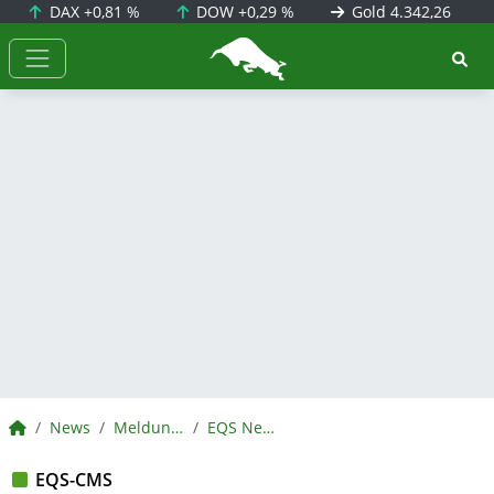
DAX
+0,81 %
DOW
+0,29 %
Gold
4.342,26
BörsenNEWS.de
BörsenNEWS.de
News
Meldungen
EQS News
EQS-CMS