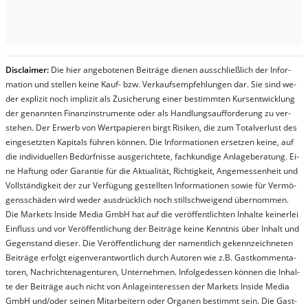
Dis­clai­mer:
Die hier an­ge­bo­te­nen Bei­trä­ge die­nen aus­schließ­lich der In­for­
ma­t­ion und stel­len kei­ne Kauf- bzw. Ver­kaufs­em­pfeh­lung­en dar. Sie sind we­
der ex­pli­zit noch im­pli­zit als Zu­sich­er­ung ei­ner be­stim­mt­en Kurs­ent­wick­lung
der ge­nan­nt­en Fi­nanz­in­stru­men­te oder als Handl­ungs­auf­for­der­ung zu ver­
steh­en. Der Er­werb von Wert­pa­pier­en birgt Ri­si­ken, die zum To­tal­ver­lust des
ein­ge­setz­ten Ka­pi­tals füh­ren kön­nen. Die In­for­ma­tion­en er­setz­en kei­ne, auf
die in­di­vi­du­el­len Be­dür­fnis­se aus­ge­rich­te­te, fach­kun­di­ge An­la­ge­be­ra­tung. Ei­
ne Haf­tung oder Ga­ran­tie für die Ak­tu­ali­tät, Rich­tig­keit, An­ge­mes­sen­heit und
Vol­lständ­ig­keit der zur Ver­fü­gung ge­stel­lt­en In­for­ma­tion­en so­wie für Ver­mö­
gens­schä­den wird we­der aus­drück­lich noch stil­lschwei­gend über­nom­men.
Die Mar­kets In­side Me­dia GmbH hat auf die ver­öf­fent­lich­ten In­hal­te kei­ner­lei
Ein­fluss und vor Ver­öf­fent­lich­ung der Bei­trä­ge kei­ne Ken­nt­nis über In­halt und
Ge­gen­stand die­ser. Die Ver­öf­fent­lich­ung der na­ment­lich ge­kenn­zeich­net­en
Bei­trä­ge er­folgt ei­gen­ver­ant­wort­lich durch Au­tor­en wie z.B. Gast­kom­men­ta­
tor­en, Nach­richt­en­ag­en­tur­en, Un­ter­neh­men. In­fol­ge­des­sen kön­nen die In­hal­
te der Bei­trä­ge auch nicht von An­la­ge­in­te­res­sen der Mar­kets In­side Me­dia
GmbH und/oder sei­nen Mit­ar­bei­tern oder Or­ga­nen be­stim­mt sein. Die Gast­