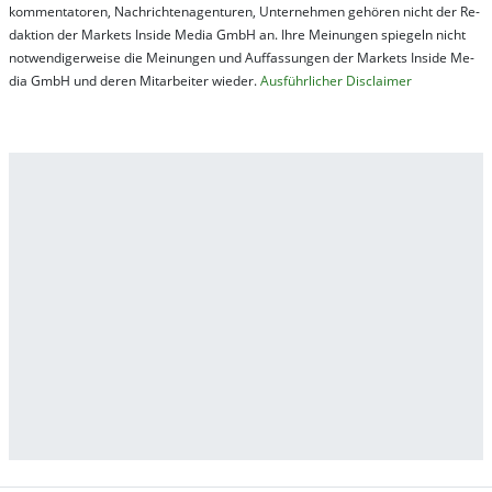
kom­men­ta­tor­en, Nach­rich­ten­ag­en­tur­en, Un­ter­neh­men ge­hör­en nicht der Re­
dak­tion der Mar­kets In­side Me­dia GmbH an. Ihre Mei­nung­en spie­geln nicht
not­wen­di­ger­wei­se die Mei­nung­en und Auf­fas­sung­en der Mar­kets In­side Me­
dia GmbH und de­ren Mit­ar­bei­ter wie­der.
Aus­führ­lich­er Dis­clai­mer