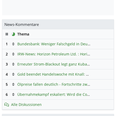
News-Kommentare
Pause
Thema
1
Bundesbank: Weniger Falschgeld in Deutschland
Hauptdi
2
IRW-News: Horizon Petroleum Ltd. : Horizon Petroleum beginnt mit der Testförderung im Projekt Lachowice in Polen und schließt die Platzierung einer überzeichneten Wandelanleihe ab
3
Erneuter Strom-Blackout legt ganz Kuba lahm
Hauptdiskus
4
Gold beendet Handelswoche mit Knall: Barrick Mining – Ist diese Aktie wieder ein Kauf?
5
Ölpreise fallen deutlich - Fortschritte zwischen USA und Iran belasten
6
Übernahmekampf eskaliert: Wird die Commerzbank italienisch?
Alle Diskussionen