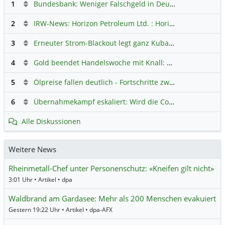
1
Bundesbank: Weniger Falschgeld in Deutschland
Hauptdi
2
IRW-News: Horizon Petroleum Ltd. : Horizon Petroleum beginnt mit der Testförderung im Projekt Lachowice in Polen und schließt die Platzierung einer überzeichneten Wandelanleihe ab
3
Erneuter Strom-Blackout legt ganz Kuba lahm
Hauptdiskus
4
Gold beendet Handelswoche mit Knall: Barrick Mining – Ist diese Aktie wieder ein Kauf?
5
Ölpreise fallen deutlich - Fortschritte zwischen USA und Iran belasten
6
Übernahmekampf eskaliert: Wird die Commerzbank italienisch?
Alle Diskussionen
Weitere News
Rheinmetall-Chef unter Personenschutz: «Kneifen gilt nicht»
3:01 Uhr • Artikel • dpa
Waldbrand am Gardasee: Mehr als 200 Menschen evakuiert
Gestern 19:22 Uhr • Artikel • dpa-AFX