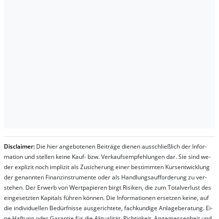
Dis­clai­mer:
Die hier an­ge­bo­te­nen Bei­trä­ge die­nen aus­schließ­lich der In­for­
ma­t­ion und stel­len kei­ne Kauf- bzw. Ver­kaufs­em­pfeh­lung­en dar. Sie sind we­
der ex­pli­zit noch im­pli­zit als Zu­sich­er­ung ei­ner be­stim­mt­en Kurs­ent­wick­lung
der ge­nan­nt­en Fi­nanz­in­stru­men­te oder als Handl­ungs­auf­for­der­ung zu ver­
steh­en. Der Er­werb von Wert­pa­pier­en birgt Ri­si­ken, die zum To­tal­ver­lust des
ein­ge­setz­ten Ka­pi­tals füh­ren kön­nen. Die In­for­ma­tion­en er­setz­en kei­ne, auf
die in­di­vi­du­el­len Be­dür­fnis­se aus­ge­rich­te­te, fach­kun­di­ge An­la­ge­be­ra­tung. Ei­
ne Haf­tung oder Ga­ran­tie für die Ak­tu­ali­tät, Rich­tig­keit, An­ge­mes­sen­heit und