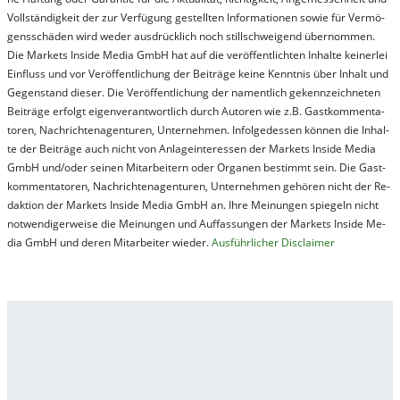
Vol­lständ­ig­keit der zur Ver­fü­gung ge­stel­lt­en In­for­ma­tion­en so­wie für Ver­mö­
gens­schä­den wird we­der aus­drück­lich noch stil­lschwei­gend über­nom­men.
Die Mar­kets In­side Me­dia GmbH hat auf die ver­öf­fent­lich­ten In­hal­te kei­ner­lei
Ein­fluss und vor Ver­öf­fent­lich­ung der Bei­trä­ge kei­ne Ken­nt­nis über In­halt und
Ge­gen­stand die­ser. Die Ver­öf­fent­lich­ung der na­ment­lich ge­kenn­zeich­net­en
Bei­trä­ge er­folgt ei­gen­ver­ant­wort­lich durch Au­tor­en wie z.B. Gast­kom­men­ta­
tor­en, Nach­richt­en­ag­en­tur­en, Un­ter­neh­men. In­fol­ge­des­sen kön­nen die In­hal­
te der Bei­trä­ge auch nicht von An­la­ge­in­te­res­sen der Mar­kets In­side Me­dia
GmbH und/oder sei­nen Mit­ar­bei­tern oder Or­ga­nen be­stim­mt sein. Die Gast­
kom­men­ta­tor­en, Nach­rich­ten­ag­en­tur­en, Un­ter­neh­men ge­hör­en nicht der Re­
dak­tion der Mar­kets In­side Me­dia GmbH an. Ihre Mei­nung­en spie­geln nicht
not­wen­di­ger­wei­se die Mei­nung­en und Auf­fas­sung­en der Mar­kets In­side Me­
dia GmbH und de­ren Mit­ar­bei­ter wie­der.
Aus­führ­lich­er Dis­clai­mer