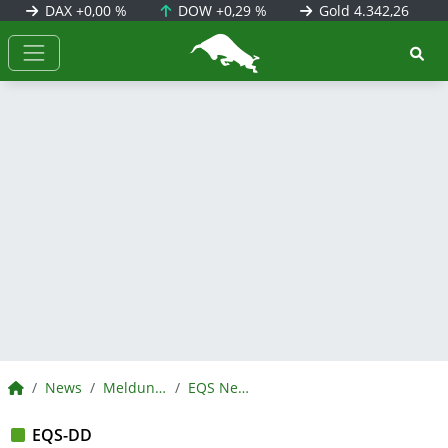
DAX
+0,00 %
DOW
+0,29 %
Gold
4.342,26
BörsenNEWS.de
BörsenNEWS.de
News
Meldungen
EQS News
EQS-DD