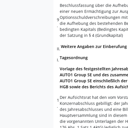
Beschlussfassung über die Aufheb
einer neuen Ermächtigung zur Aus
Optionsschuldverschreibungen mit
9
die Aufhebung des bestehenden Be
.
bedingten Kapitals (Bedingtes Kapi
der Satzung in § 4 (Grundkapital)
Weitere Angaben zur Einberufung
II.
Tagesordnung
I.
Vorlage des festgestellten Jahresa
AUTO1 Group SE und des zusammeng
AUTO1 Group SE einschließlich de
HGB sowie des Berichts des Aufsich
Der Aufsichtsrat hat den vom Vorst
1
Konzernabschluss gebilligt; der Jahr
.
des Jahresabschlusses und eine Bi
Hauptversammlung sind in diesem F
die vorgenannten Unterlagen der 
176 Abs. 1 Satz 1 AktG) lediglich 