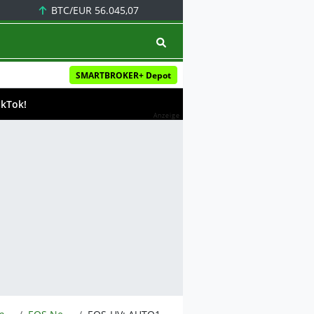
BTC/EUR
56.045,07
SMARTBROKER+ Depot
ikTok!
Anzeige