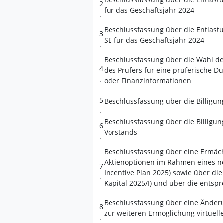
2
für das Geschäftsjahr 2024
.
Beschlussfassung über die Entlast
3
SE für das Geschäftsjahr 2024
.
Beschlussfassung über die Wahl de
4
des Prüfers für eine prüferische D
.
oder Finanzinformationen
5
Beschlussfassung über die Billigun
.
Beschlussfassung über die Billigun
6
Vorstands
.
Beschlussfassung über eine Ermäch
Aktienoptionen im Rahmen eines ne
7
Incentive Plan 2025) sowie über di
.
Kapital 2025/I) und über die entsp
Beschlussfassung über eine Änderu
8
zur weiteren Ermöglichung virtue
.