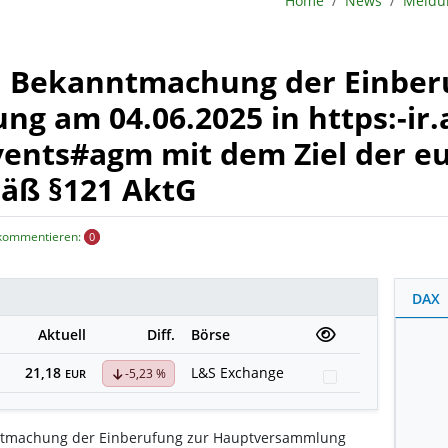
Home
News
 Bekanntmachung der Einber
 am 04.06.2025 in https:-ir.
ents#agm mit dem Ziel der e
äß §121 AktG
 kommentieren:
0
DAX
Aktuell
Diff.
Börse
21,18
L&S Exchange
-5,23 %
Watchlist
EUR
ntmachung der Einberufung zur Hauptversammlung