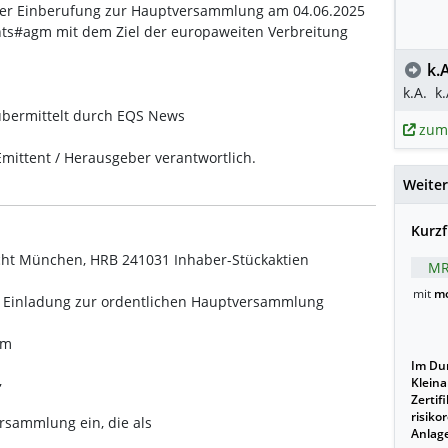
r Einberufung zur Hauptversammlung am 04.06.2025
ents#agm mit dem Ziel der europaweiten Verbreitung
k.A
k.A.
k.
bermittelt durch EQS News
zum
 Emittent / Herausgeber verantwortlich.
Weiter
Kurzf
t München, HRB 241031 Inhaber-Stückaktien
MR
mit
mo
Einladung zur ordentlichen Hauptversammlung
am
Im Dur
,
Kleina
Zertif
risiko
rsammlung ein, die als
Anlage