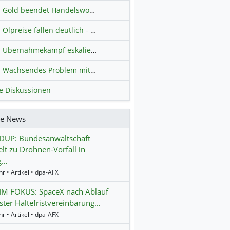
Gold beendet Handelswoche mit Knall: Barrick Mining – Ist diese Aktie wieder ein Kauf?
Ölpreise fallen deutlich - Fortschritte zwischen USA und Iran belasten
Übernahmekampf eskaliert: Wird die Commerzbank italienisch?
H
Wachsendes Problem mit kriminellen Kunden im Online-Handel
H
le Diskussionen
re News
UP: Bundesanwaltschaft
elt zu Drohnen-Vorfall in
g…
r • Artikel • dpa-AFX
IM FOKUS: SpaceX nach Ablauf
ster Haltefristvereinbarung…
r • Artikel • dpa-AFX