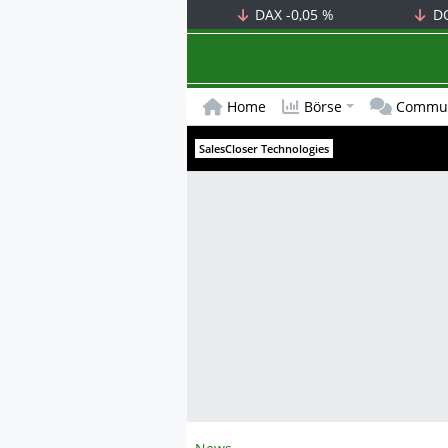
DAX
-0,05 %
D
Home
Börse
Commun
SalesCloser Technologies