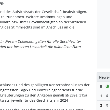
ng.
nd des Aufsichtsrats der Gesellschaft beabsichtigen,
 teilzunehmen. Weitere Bestimmungen und
onäre bzw. ihrer Bevollmächtigten an der virtuellen
 des Stimmrechts sind im Anschluss an die
n diesem Dokument gelten für alle Geschlechter
en der besseren Lesbarkeit die männliche Form
News-
bschlusses und des gebilligten Konzernabschlusses der
Pau
efassten Lage- und Konzernlageberichts für die
r Erläuterungen zu den Angaben gemäß §§ 289a, 315a
1
srats, jeweils für das Geschäftsjahr 2024
2
ung der Mitglieder des Vorstands der AUTO1 Group SE