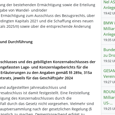
Nel AS
ung der bestehenden Ermächtigung sowie die Erteilung
Anlege
gabe von Wandel- und/oder
 Ermächtigung zum Ausschluss des Bezugsrechts, über
dingten Kapitals 2021 und die Schaffung eines neuen
BMW i
tals 2025/II) sowie über die entsprechende Änderung
Millia
Anlege
 und Durchführung
Bundes
zu Dro
19:32 Uh
bschlusses und des gebilligten Konzernabschlusses der
efassten Lage- und Konzernlageberichts für die
GESAM
r Erläuterungen zu den Angaben gemäß §§ 289a, 315a
Verei
tsrats, jeweils für das Geschäftsjahr 2024
19:27 Uh
and aufgestellten Jahresabschluss und
ROUND
esabschluss ist damit festgestellt. Eine Feststellung
Millia
lligung des Konzernabschlusses durch die
US-…
all durch das Gesetz nicht vorgesehen. Vielmehr sind
Hauptversammlung nach der gesetzlichen Regelung (§
19:25 Uh
zugänglich zu machen. Dementsprechend erfolgt zu