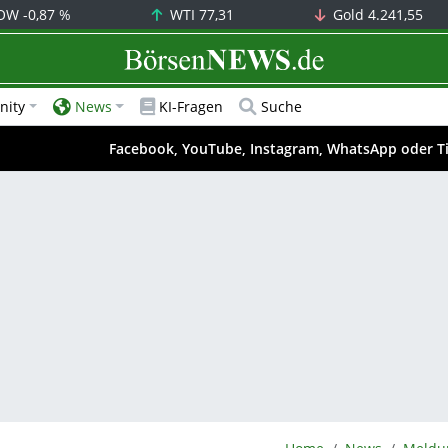
OW
-0,87 %
WTI
77,31
Gold
4.241,55
BörsenNEWS.de
ity
News
KI-Fragen
Suche
Facebook, YouTube, Instagram, WhatsApp oder T
BörsenNEWS.de