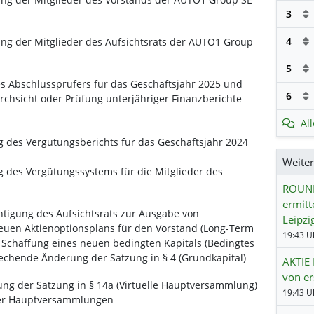
3
4
ung der Mitglieder des Aufsichtsrats der AUTO1 Group
5
s Abschlussprüfers für das Geschäftsjahr 2025 und
6
urchsicht oder Prüfung unterjähriger Finanzberichte
Al
g des Vergütungsberichts für das Geschäftsjahr 2024
Weite
g des Vergütungssystems für die Mitglieder des
ROUND
ermitt
tigung des Aufsichtsrats zur Ausgabe von
Leipzi
uen Aktienoptionsplans für den Vorstand (Long-Term
19:43 Uh
e Schaffung eines neuen bedingten Kapitals (Bedingtes
rechende Änderung der Satzung in § 4 (Grundkapital)
AKTIE 
von er
ng der Satzung in § 14a (Virtuelle Hauptversammlung)
19:43 Uh
ller Hauptversammlungen