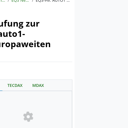
Meldungen
EQS News
EQS-HV: AUTO1 Group SE: Bekanntmachung der Einberufung zur Hauptversammlung am 04.06.2025 in https:-ir.auto1-group.com/de/events#agm mit dem Ziel der europaweiten Verbreitung gemäß §121 AktG
ufung zur
auto1-
uropaweiten
TECDAX
MDAX