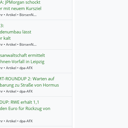
A: JPMorgan schockt
r mit neuem Kursziel
19:42 Uhr • Artikel • BörsenNEWS.de
3:
rdenumbau lässt
r kalt
19:35 Uhr • Artikel • BörsenNEWS.de
anwaltschaft ermittelt
hnen-Vorfall in Leipzig
r • Artikel • dpa-AFX
T-ROUNDUP 2: Warten auf
nbarung zu Straße von Hormus
r • Artikel • dpa-AFX
UP: RWE erhält 1,1
rden Euro für Rückzug von
r • Artikel • dpa-AFX