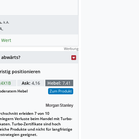
.
k.A.
A.
 Wert
Werbung
 abwärts?
ristig positionieren
4X1B
Ask:
4,16
Hebel:
7,41
deratem Hebel
Zum Produkt
chschnitt erleiden 7 von 10
nlegern Verluste beim Handel mit Turbo-
ikaten. Turbo-Zertifikate sind hoch
reiche Produkte und nicht für langfristige
strategien geeignet.