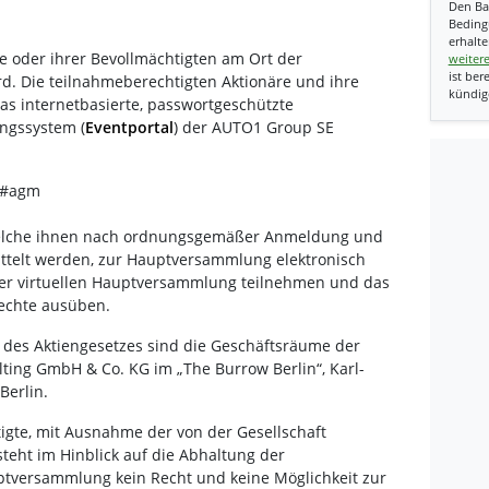
Den Ba
Beding
erhalte
e oder ihrer Bevollmächtigten am Ort der
weiter
ist ber
. Die teilnahmeberechtigten Aktionäre und ihre
kündig
as internetbasierte, passwortgeschützte
gssystem (
Eventportal
) der AUTO1 Group SE
ts#agm
welche ihnen nach ordnungsgemäßer Anmeldung und
ttelt werden, zur Hauptversammlung elektronisch
der virtuellen Hauptversammlung teilnehmen und das
rechte ausüben.
des Aktiengesetzes sind die Geschäftsräume der
ing GmbH & Co. KG im „The Burrow Berlin“, Karl-
Berlin.
igte, mit Ausnahme der von der Gesellschaft
teht im Hinblick auf die Abhaltung der
ptversammlung kein Recht und keine Möglichkeit zur