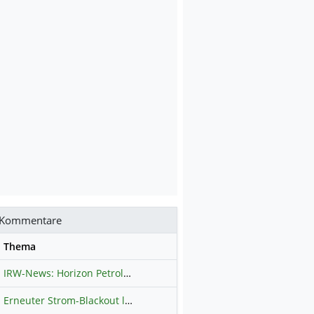
Kommentare
se
Thema
IRW-News: Horizon Petroleum Ltd. : Horizon Petroleum beginnt mit der Testförderung im Projekt Lachowice in Polen und schließt die Platzierung einer überzeichneten Wandelanleihe ab
Erneuter Strom-Blackout legt ganz Kuba lahm
Hauptdiskussion