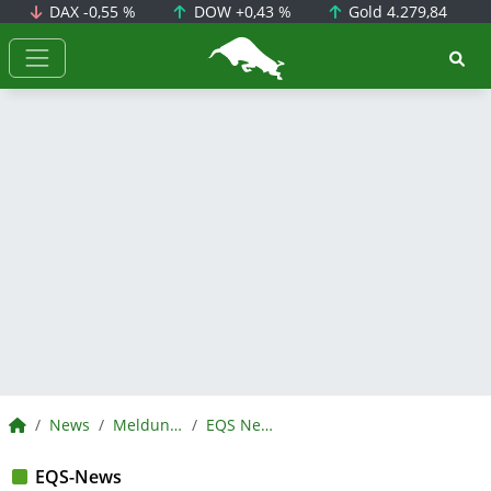
DAX
-0,55 %
DOW
+0,43 %
Gold
4.279,84
BörsenNEWS.de
BörsenNEWS.de
News
Meldungen
EQS News
EQS-News