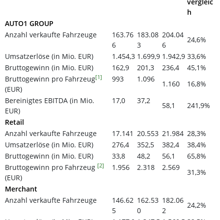
vergleic
h
AUTO1 GROUP
Anzahl verkaufte Fahrzeuge
163.76
183.08
204.04
24,6%
6
3
6
Umsatzerlöse (in Mio. EUR)
1.454,3
1.699,9
1.942,9
33,6%
Bruttogewinn (in Mio. EUR)
162,9
201,3
236,4
45,1%
[1]
Bruttogewinn pro Fahrzeug
993
1.096
1.160
16,8%
(EUR)
Bereinigtes EBITDA (in Mio.
17,0
37,2
58,1
241,9%
EUR)
Retail
Anzahl verkaufte Fahrzeuge
17.141
20.553
21.984
28,3%
Umsatzerlöse (in Mio. EUR)
276,4
352,5
382,4
38,4%
Bruttogewinn (in Mio. EUR)
33,8
48,2
56,1
65,8%
[2]
Bruttogewinn pro Fahrzeug
1.956
2.318
2.569
31,3%
(EUR)
Merchant
Anzahl verkaufte Fahrzeuge
146.62
162.53
182.06
24,2%
5
0
2