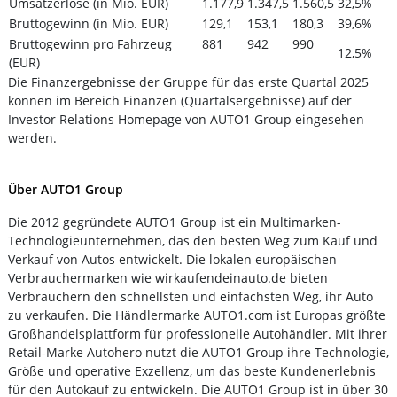
Umsatzerlöse (in Mio. EUR)
1.177,9
1.347,5
1.560,5
32,5%
Bruttogewinn (in Mio. EUR)
129,1
153,1
180,3
39,6%
Bruttogewinn pro Fahrzeug
881
942
990
12,5%
(EUR)
Die Finanzergebnisse der Gruppe für das erste Quartal 2025
können im Bereich Finanzen (Quartalsergebnisse) auf der
Investor Relations Homepage von AUTO1 Group eingesehen
werden.
Über AUTO1 Group
Die 2012 gegründete AUTO1 Group ist ein Multimarken-
Technologieunternehmen, das den besten Weg zum Kauf und
Verkauf von Autos entwickelt. Die lokalen europäischen
Verbrauchermarken wie wirkaufendeinauto.de bieten
Verbrauchern den schnellsten und einfachsten Weg, ihr Auto
zu verkaufen. Die Händlermarke AUTO1.com ist Europas größte
Großhandelsplattform für professionelle Autohändler. Mit ihrer
Retail-Marke Autohero nutzt die AUTO1 Group ihre Technologie,
Größe und operative Exzellenz, um das beste Kundenerlebnis
für den Autokauf zu entwickeln. Die AUTO1 Group ist in über 30