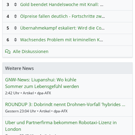
3
Gold beendet Handelswoche mit Knall: Barrick Mining – Ist diese Aktie wieder ein Kauf?
4
Ölpreise fallen deutlich - Fortschritte zwischen USA und Iran belasten
5
Übernahmekampf eskaliert: Wird die Commerzbank italienisch?
6
Wachsendes Problem mit kriminellen Kunden im Online-Handel
Alle Diskussionen
Weitere News
GNW-News: Liupanshui: Wo kühle
Sommer zum Lebensgefühl werden
2:42 Uhr • Artikel • dpa-AFX
ROUNDUP 3: Dobrindt nennt Drohnen-Vorfall 'hybrides …
Gestern 23:04 Uhr • Artikel • dpa-AFX
Uber und Partnerfirma bekommen Robotaxi-Lizenz in
London