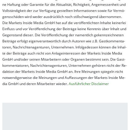
ne Haf­tung oder Ga­ran­tie für die Ak­tu­ali­tät, Rich­tig­keit, An­ge­mes­sen­heit und
Vol­lständ­ig­keit der zur Ver­fü­gung ge­stel­lt­en In­for­ma­tion­en so­wie für Ver­mö­
gens­schä­den wird we­der aus­drück­lich noch stil­lschwei­gend über­nom­men.
Die Mar­kets In­side Me­dia GmbH hat auf die ver­öf­fent­lich­ten In­hal­te kei­ner­lei
Ein­fluss und vor Ver­öf­fent­lich­ung der Bei­trä­ge kei­ne Ken­nt­nis über In­halt und
Ge­gen­stand die­ser. Die Ver­öf­fent­lich­ung der na­ment­lich ge­kenn­zeich­net­en
Bei­trä­ge er­folgt ei­gen­ver­ant­wort­lich durch Au­tor­en wie z.B. Gast­kom­men­ta­
tor­en, Nach­richt­en­ag­en­tur­en, Un­ter­neh­men. In­fol­ge­des­sen kön­nen die In­hal­
te der Bei­trä­ge auch nicht von An­la­ge­in­te­res­sen der Mar­kets In­side Me­dia
GmbH und/oder sei­nen Mit­ar­bei­tern oder Or­ga­nen be­stim­mt sein. Die Gast­
kom­men­ta­tor­en, Nach­rich­ten­ag­en­tur­en, Un­ter­neh­men ge­hör­en nicht der Re­
dak­tion der Mar­kets In­side Me­dia GmbH an. Ihre Mei­nung­en spie­geln nicht
not­wen­di­ger­wei­se die Mei­nung­en und Auf­fas­sung­en der Mar­kets In­side Me­
dia GmbH und de­ren Mit­ar­bei­ter wie­der.
Aus­führ­lich­er Dis­clai­mer