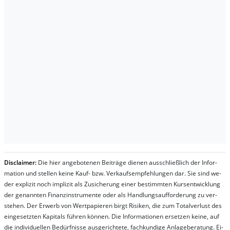
Dis­clai­mer:
Die hier an­ge­bo­te­nen Bei­trä­ge die­nen aus­schließ­lich der In­for­
ma­t­ion und stel­len kei­ne Kauf- bzw. Ver­kaufs­em­pfeh­lung­en dar. Sie sind we­
der ex­pli­zit noch im­pli­zit als Zu­sich­er­ung ei­ner be­stim­mt­en Kurs­ent­wick­lung
der ge­nan­nt­en Fi­nanz­in­stru­men­te oder als Handl­ungs­auf­for­der­ung zu ver­
steh­en. Der Er­werb von Wert­pa­pier­en birgt Ri­si­ken, die zum To­tal­ver­lust des
ein­ge­setz­ten Ka­pi­tals füh­ren kön­nen. Die In­for­ma­tion­en er­setz­en kei­ne, auf
die in­di­vi­du­el­len Be­dür­fnis­se aus­ge­rich­te­te, fach­kun­di­ge An­la­ge­be­ra­tung. Ei­