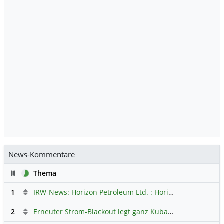
News-Kommentare
Pause
Thema
1
IRW-News: Horizon Petroleum Ltd. : Horizon Petroleum beginnt mit der Testförderung im Projekt Lachowice in Polen und schließt die Platzierung einer überzeichneten Wandelanleihe ab
2
Erneuter Strom-Blackout legt ganz Kuba lahm
Hauptdiskus