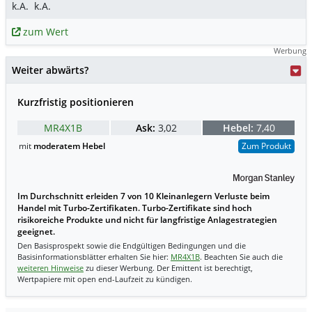
k.A.
k.A.
zum Wert
Werbung
Weiter abwärts?
Kurzfristig positionieren
MR4X1B
Ask:
3,02
Hebel:
7,40
mit
moderatem Hebel
Zum Produkt
Im Durchschnitt erleiden 7 von 10 Kleinanlegern Verluste beim
Handel mit Turbo-Zertifikaten. Turbo-Zertifikate sind hoch
risikoreiche Produkte und nicht für langfristige Anlagestrategien
geeignet.
Den Basisprospekt sowie die Endgültigen Bedingungen und die
Basisinformationsblätter erhalten Sie hier:
MR4X1B
. Beachten Sie auch die
weiteren Hinweise
zu dieser Werbung. Der Emittent ist berechtigt,
Wertpapiere mit open end-Laufzeit zu kündigen.