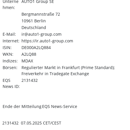
Unterne
AUTO1 Group SE
hmen:
Bergmannstraße 72
10961 Berlin
Deutschland
E-Mail:
ir@auto1-group.com
Internet:
https://ir.auto1-group.com
ISIN:
DE000A2LQ884
WKN:
A2LQ88
Indizes:
MDAX
Börsen:
Regulierter Markt in Frankfurt (Prime Standard);
Freiverkehr in Tradegate Exchange
EQS
2131432
News ID:
Ende der Mitteilung
EQS News-Service
2131432 07.05.2025 CET/CEST