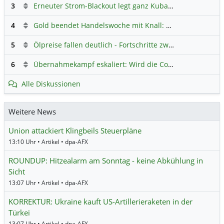
3
Erneuter Strom-Blackout legt ganz Kuba lahm
Hauptdiskus
4
Gold beendet Handelswoche mit Knall: Barrick Mining – Ist diese Aktie wieder ein Kauf?
5
Ölpreise fallen deutlich - Fortschritte zwischen USA und Iran belasten
6
Übernahmekampf eskaliert: Wird die Commerzbank italienisch?
Alle Diskussionen
Weitere News
Union attackiert Klingbeils Steuerpläne
13:10 Uhr • Artikel • dpa-AFX
ROUNDUP: Hitzealarm am Sonntag - keine Abkühlung in
Sicht
13:07 Uhr • Artikel • dpa-AFX
KORREKTUR: Ukraine kauft US-Artillerieraketen in der
Türkei
13:07 Uhr • Artikel • dpa-AFX