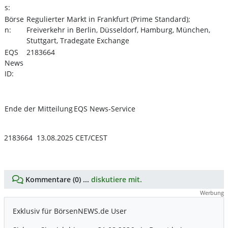
s:
Börse
Regulierter Markt in Frankfurt (Prime Standard);
n:
Freiverkehr in Berlin, Düsseldorf, Hamburg, München,
Stuttgart, Tradegate Exchange
EQS
2183664
News
ID:
Ende der Mitteilung
EQS News-Service
2183664 13.08.2025 CET/CEST
Kommentare (0) ...
diskutiere mit.
Werbung
Exklusiv für BörsenNEWS.de User