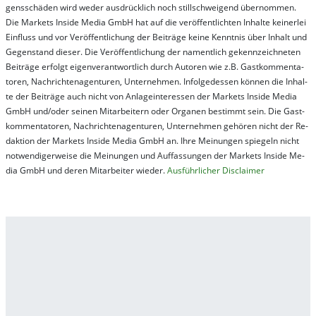
gens­schä­den wird we­der aus­drück­lich noch stil­lschwei­gend über­nom­men.
Die Mar­kets In­side Me­dia GmbH hat auf die ver­öf­fent­lich­ten In­hal­te kei­ner­lei
Ein­fluss und vor Ver­öf­fent­lich­ung der Bei­trä­ge kei­ne Ken­nt­nis über In­halt und
Ge­gen­stand die­ser. Die Ver­öf­fent­lich­ung der na­ment­lich ge­kenn­zeich­net­en
Bei­trä­ge er­folgt ei­gen­ver­ant­wort­lich durch Au­tor­en wie z.B. Gast­kom­men­ta­
tor­en, Nach­richt­en­ag­en­tur­en, Un­ter­neh­men. In­fol­ge­des­sen kön­nen die In­hal­
te der Bei­trä­ge auch nicht von An­la­ge­in­te­res­sen der Mar­kets In­side Me­dia
GmbH und/oder sei­nen Mit­ar­bei­tern oder Or­ga­nen be­stim­mt sein. Die Gast­
kom­men­ta­tor­en, Nach­rich­ten­ag­en­tur­en, Un­ter­neh­men ge­hör­en nicht der Re­
dak­tion der Mar­kets In­side Me­dia GmbH an. Ihre Mei­nung­en spie­geln nicht
not­wen­di­ger­wei­se die Mei­nung­en und Auf­fas­sung­en der Mar­kets In­side Me­
dia GmbH und de­ren Mit­ar­bei­ter wie­der.
Aus­führ­lich­er Dis­clai­mer