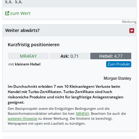
k.A.
k.A.
zum Wert
Werbung
Weiter abwärts?
Kurzfristig positionieren
MR4FAY
Ask:
0,71
Hebel:
4,77
mit
kleinem Hebel
Zum Produkt
Im Durchschnitt erleiden 7 von 10 Kleinanlegern Verluste beim
Handel mit Turbo-Zertifikaten. Turbo-Zertifikate sind hoch
risikoreiche Produkte und nicht für langfristige Anlagestrategien
geeignet.
Den Basisprospekt sowie die Endgültigen Bedingungen und die
Basisinformationsblätter erhalten Sie hier:
MR4FAY
. Beachten Sie auch die
weiteren Hinweise
zu dieser Werbung. Der Emittent ist berechtigt,
Wertpapiere mit open end-Laufzeit zu kündigen.