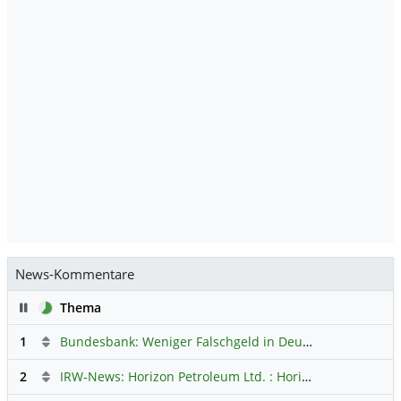
News-Kommentare
Pause
Thema
1
Bundesbank: Weniger Falschgeld in Deutschland
Hauptdi
2
IRW-News: Horizon Petroleum Ltd. : Horizon Petroleum beginnt mit der Testförderung im Projekt Lachowice in Polen und schließt die Platzierung einer überzeichneten Wandelanleihe ab