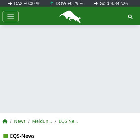
DAX
+0,00 %
DOW
+0,29 %
Gold
4.342,26
BörsenNEWS.de
BörsenNEWS.de
News
Meldungen
EQS News
EQS-News