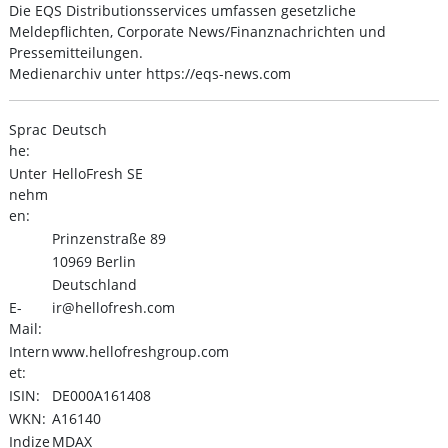
Die EQS Distributionsservices umfassen gesetzliche
Meldepflichten, Corporate News/Finanznachrichten und
Pressemitteilungen.
Medienarchiv unter https://eqs-news.com
Sprac
Deutsch
he:
Unter
HelloFresh SE
nehm
en:
Prinzenstraße 89
10969 Berlin
Deutschland
E-
ir@hellofresh.com
Mail:
Intern
www.hellofreshgroup.com
et:
ISIN:
DE000A161408
WKN:
A16140
Indize
MDAX