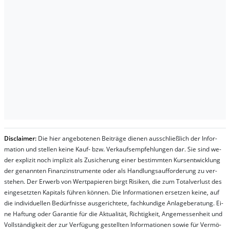
Dis­clai­mer:
Die hier an­ge­bo­te­nen Bei­trä­ge die­nen aus­schließ­lich der In­for­
ma­t­ion und stel­len kei­ne Kauf- bzw. Ver­kaufs­em­pfeh­lung­en dar. Sie sind we­
der ex­pli­zit noch im­pli­zit als Zu­sich­er­ung ei­ner be­stim­mt­en Kurs­ent­wick­lung
der ge­nan­nt­en Fi­nanz­in­stru­men­te oder als Handl­ungs­auf­for­der­ung zu ver­
steh­en. Der Er­werb von Wert­pa­pier­en birgt Ri­si­ken, die zum To­tal­ver­lust des
ein­ge­setz­ten Ka­pi­tals füh­ren kön­nen. Die In­for­ma­tion­en er­setz­en kei­ne, auf
die in­di­vi­du­el­len Be­dür­fnis­se aus­ge­rich­te­te, fach­kun­di­ge An­la­ge­be­ra­tung. Ei­
ne Haf­tung oder Ga­ran­tie für die Ak­tu­ali­tät, Rich­tig­keit, An­ge­mes­sen­heit und
Vol­lständ­ig­keit der zur Ver­fü­gung ge­stel­lt­en In­for­ma­tion­en so­wie für Ver­mö­