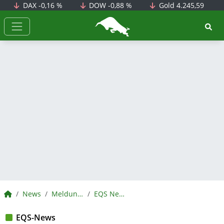
DAX
-0,16 %
DOW
-0,88 %
Gold
4.245,59
BörsenNEWS.de
BörsenNEWS.de
News
Meldungen
EQS News
EQS-News