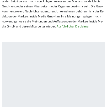
te der Bei­trä­ge auch nicht von An­la­ge­in­te­res­sen der Mar­kets In­side Me­dia
GmbH und/oder sei­nen Mit­ar­bei­tern oder Or­ga­nen be­stim­mt sein. Die Gast­
kom­men­ta­tor­en, Nach­rich­ten­ag­en­tur­en, Un­ter­neh­men ge­hör­en nicht der Re­
dak­tion der Mar­kets In­side Me­dia GmbH an. Ihre Mei­nung­en spie­geln nicht
not­wen­di­ger­wei­se die Mei­nung­en und Auf­fas­sung­en der Mar­kets In­side Me­
dia GmbH und de­ren Mit­ar­bei­ter wie­der.
Aus­führ­lich­er Dis­clai­mer