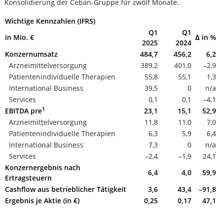
Konsolidierung der Ceban-Gruppe für zwölf Monate.
Wichtige Kennzahlen (IFRS)
Q1
Q1
in Mio. €
∆ in %
2025
2024
Konzernumsatz
484,7
456,2
6,2
Arzneimittelversorgung
389,2
401,0
–2,9
Patientenindividuelle Therapien
55,8
55,1
1,3
International Business
39,5
0
n/a
Services
0,1
0,1
–4,1
1
EBITDA pre
23,1
15,1
52,9
Arzneimittelversorgung
11,8
11,0
7,0
Patientenindividuelle Therapien
6,3
5,9
6,4
International Business
7,3
0
n/a
Services
–2,4
–1,9
24,1
Konzernergebnis nach
6,4
4,0
59,9
Ertragsteuern
Cashflow aus betrieblicher Tätigkeit
3,6
43,4
–91,8
Ergebnis je Aktie (in €)
0,25
0,17
47,1