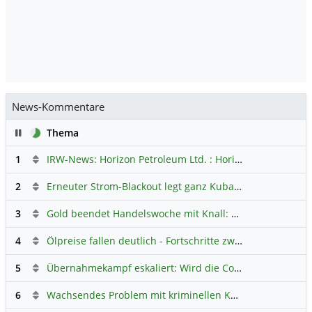
News-Kommentare
Pause
Thema
1
IRW-News: Horizon Petroleum Ltd. : Horizon Petroleum beginnt mit der Testförderung im Projekt Lachowice in Polen und schließt die Platzierung einer überzeichneten Wandelanleihe ab
2
Erneuter Strom-Blackout legt ganz Kuba lahm
Hauptdiskus
3
Gold beendet Handelswoche mit Knall: Barrick Mining – Ist diese Aktie wieder ein Kauf?
4
Ölpreise fallen deutlich - Fortschritte zwischen USA und Iran belasten
5
Übernahmekampf eskaliert: Wird die Commerzbank italienisch?
6
Wachsendes Problem mit kriminellen Kunden im Online-Handel