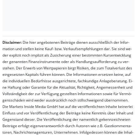
Dis­clai­mer:
Die hier an­ge­bo­te­nen Bei­trä­ge die­nen aus­schließ­lich der In­for­
ma­t­ion und stel­len kei­ne Kauf- bzw. Ver­kaufs­em­pfeh­lung­en dar. Sie sind we­
der ex­pli­zit noch im­pli­zit als Zu­sich­er­ung ei­ner be­stim­mt­en Kurs­ent­wick­lung
der ge­nan­nt­en Fi­nanz­in­stru­men­te oder als Handl­ungs­auf­for­der­ung zu ver­
steh­en. Der Er­werb von Wert­pa­pier­en birgt Ri­si­ken, die zum To­tal­ver­lust des
ein­ge­setz­ten Ka­pi­tals füh­ren kön­nen. Die In­for­ma­tion­en er­setz­en kei­ne, auf
die in­di­vi­du­el­len Be­dür­fnis­se aus­ge­rich­te­te, fach­kun­di­ge An­la­ge­be­ra­tung. Ei­
ne Haf­tung oder Ga­ran­tie für die Ak­tu­ali­tät, Rich­tig­keit, An­ge­mes­sen­heit und
Vol­lständ­ig­keit der zur Ver­fü­gung ge­stel­lt­en In­for­ma­tion­en so­wie für Ver­mö­
gens­schä­den wird we­der aus­drück­lich noch stil­lschwei­gend über­nom­men.
Die Mar­kets In­side Me­dia GmbH hat auf die ver­öf­fent­lich­ten In­hal­te kei­ner­lei
Ein­fluss und vor Ver­öf­fent­lich­ung der Bei­trä­ge kei­ne Ken­nt­nis über In­halt und
Ge­gen­stand die­ser. Die Ver­öf­fent­lich­ung der na­ment­lich ge­kenn­zeich­net­en
Bei­trä­ge er­folgt ei­gen­ver­ant­wort­lich durch Au­tor­en wie z.B. Gast­kom­men­ta­
tor­en, Nach­richt­en­ag­en­tur­en, Un­ter­neh­men. In­fol­ge­des­sen kön­nen die In­hal­