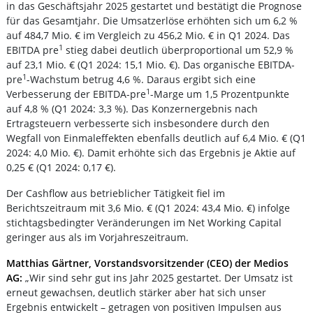
in das Geschäftsjahr 2025 gestartet und bestätigt die Prognose
für das Gesamtjahr. Die Umsatzerlöse erhöhten sich um 6,2 %
auf 484,7 Mio. € im Vergleich zu 456,2 Mio. € in Q1 2024. Das
1
EBITDA pre
stieg dabei deutlich überproportional um 52,9 %
auf 23,1 Mio. € (Q1 2024: 15,1 Mio. €). Das organische EBITDA-
1
pre
-Wachstum betrug 4,6 %. Daraus ergibt sich eine
1
Verbesserung der EBITDA-pre
-Marge um 1,5 Prozentpunkte
auf 4,8 % (Q1 2024: 3,3 %). Das Konzernergebnis nach
Ertragsteuern verbesserte sich insbesondere durch den
Wegfall von Einmaleffekten ebenfalls deutlich auf 6,4 Mio. € (Q1
2024: 4,0 Mio. €). Damit erhöhte sich das Ergebnis je Aktie auf
0,25 € (Q1 2024: 0,17 €).
Der Cashflow aus betrieblicher Tätigkeit fiel im
Berichtszeitraum mit 3,6 Mio. € (Q1 2024: 43,4 Mio. €) infolge
stichtagsbedingter Veränderungen im Net Working Capital
geringer aus als im Vorjahreszeitraum.
Matthias Gärtner, Vorstandsvorsitzender (CEO) der Medios
AG:
„Wir sind sehr gut ins Jahr 2025 gestartet. Der Umsatz ist
erneut gewachsen, deutlich stärker aber hat sich unser
Ergebnis entwickelt – getragen von positiven Impulsen aus