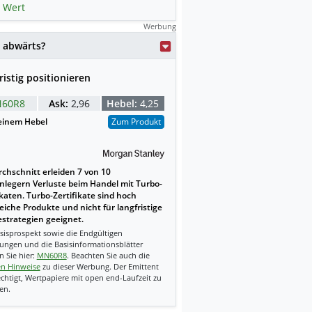
 Wert
Werbung
 abwärts?
ristig positionieren
60R8
Ask:
2,96
Hebel:
4,25
einem Hebel
Zum Produkt
chschnitt erleiden 7 von 10
nlegern Verluste beim Handel mit Turbo-
ikaten. Turbo-Zertifikate sind hoch
reiche Produkte und nicht für langfristige
strategien geeignet.
sisprospekt sowie die Endgültigen
ungen und die Basisinformationsblätter
n Sie hier:
MN60R8
. Beachten Sie auch die
en Hinweise
zu dieser Werbung. Der Emittent
echtigt, Wertpapiere mit open end-Laufzeit zu
en.