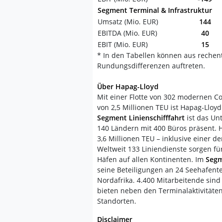
Segment Terminal & Infrastruktur
Umsatz (Mio. EUR)
144
EBITDA (Mio. EUR)
40
EBIT (Mio. EUR)
15
* In den Tabellen können aus rechen
Rundungsdifferenzen auftreten.
Über Hapag-Lloyd
Mit einer Flotte von 302 modernen C
von 2,5 Millionen TEU ist Hapag-Lloy
Segment Linienschifffahrt
ist das Un
140 Ländern mit 400 Büros präsent. 
3,6 Millionen TEU – inklusive einer 
Weltweit 133 Liniendienste sorgen f
Häfen auf allen Kontinenten. Im
Segm
seine Beteiligungen an 24 Seehafente
Nordafrika. 4.400 Mitarbeitende sin
bieten neben den Terminalaktivitäte
Standorten.
Disclaimer