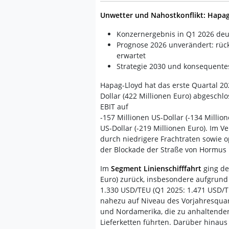
Unwetter und Nahostkonflikt: Hapag
Konzernergebnis in Q1 2026 deut
Prognose 2026 unverändert: rüc
erwartet
Strategie 2030 und konsequent
Hapag-Lloyd hat das erste Quartal 2
Dollar (422 Millionen Euro) abgeschl
EBIT auf
-157 Millionen US-Dollar (-134 Milli
US-Dollar (-219 Millionen Euro). Im 
durch niedrigere Frachtraten sowie 
der Blockade der Straße von Hormus 
Im
Segment Linienschifffahrt
ging der
Euro) zurück, insbesondere aufgrund 
1.330 USD/TEU (Q1 2025: 1.471 USD/T
nahezu auf Niveau des Vorjahresquar
und Nordamerika, die zu anhaltende
Lieferketten führten. Darüber hinaus