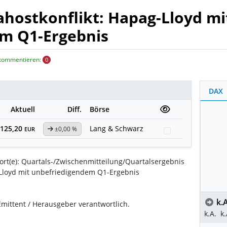
hostkonflikt: Hapag-Lloyd mi
m Q1-Ergebnis
 kommentieren:
0
DAX
Aktuell
Diff.
Börse
125,20
Lang & Schwarz
±0,00 %
Watchlist
EUR
rt(e): Quartals-/Zwischenmitteilung/Quartalsergebnis
-Lloyd mit unbefriedigendem Q1-Ergebnis
k.A
 Emittent / Herausgeber verantwortlich.
k.A.
k.