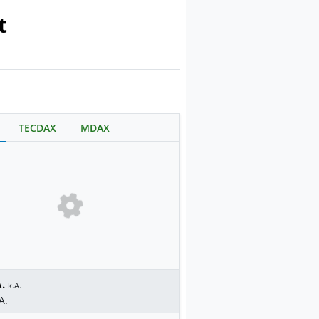
t
TECDAX
MDAX
.
k.A.
A.