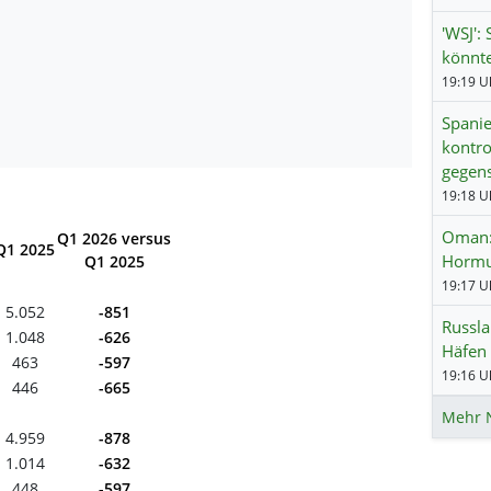
'WSJ':
könnt
19:19 Uh
Spanie
kontro
gegens
19:18 Uh
Oman:
Q1 2026 versus
Q1 2025
Hormus
Q1 2025
19:17 Uh
5.052
-851
Russla
1.048
-626
Häfen 
463
-597
19:16 Uh
446
-665
Mehr 
4.959
-878
1.014
-632
448
-597