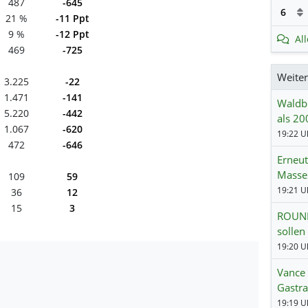
487
-645
6
21 %
-11 Ppt
9 %
-12 Ppt
Al
469
-725
Weite
3.225
-22
1.471
-141
Waldb
5.220
-442
als 20
1.067
-620
19:22 Uh
472
-646
Erneu
Masse
109
59
19:21 Uh
36
12
15
3
ROUND
sollen
19:20 Uh
Vance 
Gastra
19:19 Uh