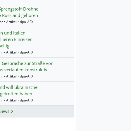
 Sprengstoff-Drohne
e Russland gehören
r • Artikel • dpa-AFX
n und Italien
llieren Einreisen
eitig
r • Artikel • dpa-AFX
 Gespräche zur Straße von
 verlaufen konstruktiv
r • Artikel • dpa-AFX
nd will ukrainische
getroffen haben
r • Artikel • dpa-AFX
News