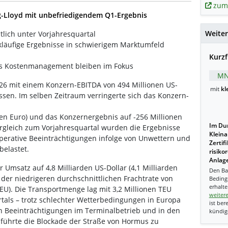
zum
-Lloyd mit unbefriedigendem Q1-Ergebnis
Weiter
lich unter Vorjahresquartal
kläufige Ergebnisse in schwierigem Marktumfeld
Kurzf
es Kostenmanagement bleiben im Fokus
MN
026 mit einem Konzern-EBITDA von 494 Millionen US-
mit
kl
ossen. Im selben Zeitraum verringerte sich das Konzern-
onen Euro) und das Konzernergebnis auf -256 Millionen
Im Dur
Vergleich zum Vorjahresquartal wurden die Ergebnisse
Kleina
operative Beeinträchtigungen infolge von Unwettern und
Zertif
belastet.
risiko
Anlage
 Umsatz auf 4,8 Milliarden US-Dollar (4,1 Milliarden
Den Ba
der niedrigeren durchschnittlichen Frachtrate von
Beding
erhalte
EU). Die Transportmenge lag mit 3,2 Millionen TEU
weiter
tals – trotz schlechter Wetterbedingungen in Europa
ist ber
n Beeinträchtigungen im Terminalbetrieb und in den
kündig
 führte die Blockade der Straße von Hormus zu