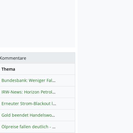
Kommentare
se
Thema
Bundesbank: Weniger Falschgeld in Deutschland
Hauptdiskussion
IRW-News: Horizon Petroleum Ltd. : Horizon Petroleum beginnt mit der Testförderung im Projekt Lachowice in Polen und schließt die Platzierung einer überzeichneten Wandelanleihe ab
Erneuter Strom-Blackout legt ganz Kuba lahm
Hauptdiskussion
Gold beendet Handelswoche mit Knall: Barrick Mining – Ist diese Aktie wieder ein Kauf?
Ölpreise fallen deutlich - Fortschritte zwischen USA und Iran belasten