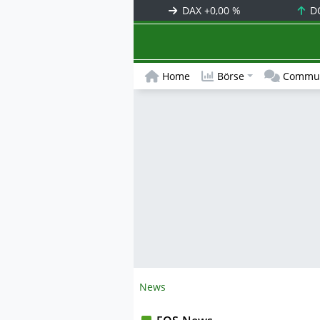
DAX
+0,00 %
D
Home
Börse
Commun
News