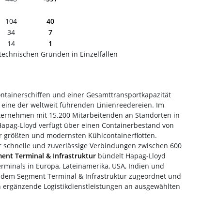
104
40
34
7
14
1
technischen Gründen in Einzelfällen
ontainerschiffen und einer Gesamttransportkapazität
d eine der weltweit führenden Linienreedereien. Im
ternehmen mit 15.200 Mitarbeitenden an Standorten in
Hapag-Lloyd verfügt über einen Containerbestand von
der größten und modernsten Kühlcontainerflotten.
ür schnelle und zuverlässige Verbindungen zwischen 600
ent Terminal & Infrastruktur
bündelt Hapag-Lloyd
rminals in Europa, Lateinamerika, USA, Indien und
d dem Segment Terminal & Infrastruktur zugeordnet und
n ergänzende Logistikdienstleistungen an ausgewählten