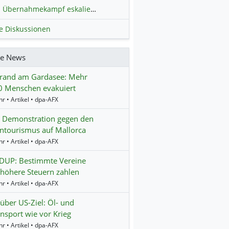
Übernahmekampf eskaliert: Wird die Commerzbank italienisch?
H
le Diskussionen
re News
rand am Gardasee: Mehr
0 Menschen evakuiert
r • Artikel • dpa-AFX
t Demonstration gegen den
ntourismus auf Mallorca
r • Artikel • dpa-AFX
UP: Bestimmte Vereine
 höhere Steuern zahlen
r • Artikel • dpa-AFX
über US-Ziel: Öl- und
nsport wie vor Krieg
r • Artikel • dpa-AFX