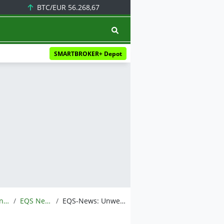
BTC/EUR
56.268,67
SMARTBROKER+ Depot
Meldungen
EQS News
EQS-News: Unwetter und Nahostkonflikt: Hapag-Lloyd mit unbefriedigendem Q1-Ergebnis