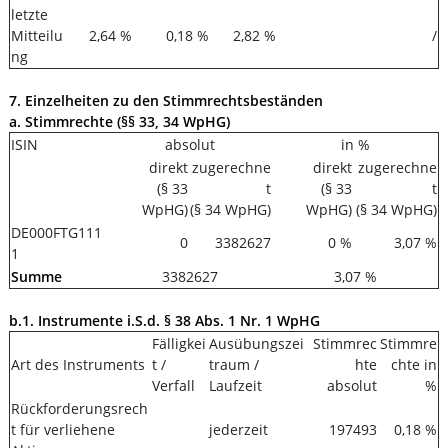
letzte
Mitteilu
2,64 %
0,18 %
2,82 %
/
ng
7. Einzelheiten zu den Stimmrechtsbeständen
a. Stimmrechte (§§ 33, 34 WpHG)
ISIN
absolut
in %
direkt
zugerechne
direkt
zugerechne
(§ 33
t
(§ 33
t
WpHG)
(§ 34 WpHG)
WpHG)
(§ 34 WpHG)
DE000FTG111
0
3382627
0 %
3,07 %
1
Summe
3382627
3,07 %
b.1. Instrumente i.S.d. § 38 Abs. 1 Nr. 1 WpHG
Fälligkei
Ausübungszei
Stimmrec
Stimmre
Art des Instruments
t /
traum /
hte
chte in
Verfall
Laufzeit
absolut
%
Rückforderungsrech
t für verliehene
jederzeit
197493
0,18 %