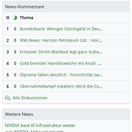
News-Kommentare
Pause
Thema
1
Bundesbank: Weniger Falschgeld in Deutschland
Hauptdi
2
IRW-News: Horizon Petroleum Ltd. : Horizon Petroleum beginnt mit der Testförderung im Projekt Lachowice in Polen und schließt die Platzierung einer überzeichneten Wandelanleihe ab
3
Erneuter Strom-Blackout legt ganz Kuba lahm
Hauptdiskus
4
Gold beendet Handelswoche mit Knall: Barrick Mining – Ist diese Aktie wieder ein Kauf?
5
Ölpreise fallen deutlich - Fortschritte zwischen USA und Iran belasten
6
Übernahmekampf eskaliert: Wird die Commerzbank italienisch?
Alle Diskussionen
Weitere News
NVIDIA baut KI Infrastruktur weiter
aus: NVIDIA Aktie vor neuem …