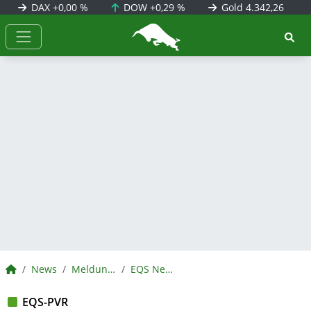
DAX
+0,00 %
DOW
+0,29 %
Gold
4.342,26
BörsenNEWS.de
BörsenNEWS.de
News
Meldungen
EQS News
EQS-PVR