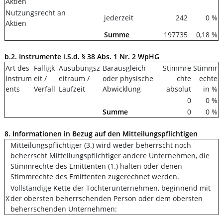
Aktien
Nutzungsrecht an
jederzeit
242
0 %
Aktien
Summe
197735
0,18 %
b.2. Instrumente i.S.d. § 38 Abs. 1 Nr. 2 WpHG
Art des
Fälligk
Ausübungsz
Barausgleich
Stimmre
Stimmr
Instrum
eit /
eitraum /
oder physische
chte
echte
ents
Verfall
Laufzeit
Abwicklung
absolut
in %
0
0 %
Summe
0
0 %
8. Informationen in Bezug auf den Mitteilungspflichtigen
Mitteilungspflichtiger (3.) wird weder beherrscht noch
beherrscht Mitteilungspflichtiger andere Unternehmen, die
Stimmrechte des Emittenten (1.) halten oder denen
Stimmrechte des Emittenten zugerechnet werden.
Vollständige Kette der Tochterunternehmen, beginnend mit
X
der obersten beherrschenden Person oder dem obersten
beherrschenden Unternehmen: