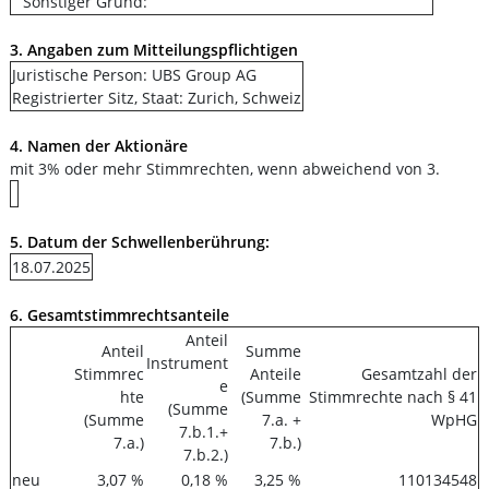
Sonstiger Grund:
3. Angaben zum Mitteilungspflichtigen
Juristische Person: UBS Group AG
Registrierter Sitz, Staat: Zurich, Schweiz
4. Namen der Aktionäre
mit 3% oder mehr Stimmrechten, wenn abweichend von 3.
5. Datum der Schwellenberührung:
18.07.2025
6. Gesamtstimmrechtsanteile
Anteil
Anteil
Summe
Instrument
Stimmrec
Anteile
Gesamtzahl der
e
hte
(Summe
Stimmrechte nach § 41
(Summe
(Summe
7.a. +
WpHG
7.b.1.+
7.a.)
7.b.)
7.b.2.)
neu
3,07 %
0,18 %
3,25 %
110134548