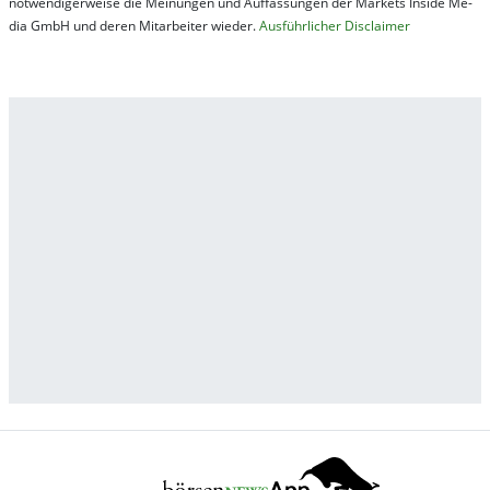
not­wen­di­ger­wei­se die Mei­nung­en und Auf­fas­sung­en der Mar­kets In­side Me­
dia GmbH und de­ren Mit­ar­bei­ter wie­der.
Aus­führ­lich­er Dis­clai­mer