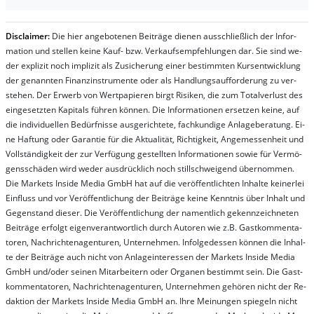
Dis­clai­mer:
Die hier an­ge­bo­te­nen Bei­trä­ge die­nen aus­schließ­lich der In­for­
ma­t­ion und stel­len kei­ne Kauf- bzw. Ver­kaufs­em­pfeh­lung­en dar. Sie sind we­
der ex­pli­zit noch im­pli­zit als Zu­sich­er­ung ei­ner be­stim­mt­en Kurs­ent­wick­lung
der ge­nan­nt­en Fi­nanz­in­stru­men­te oder als Handl­ungs­auf­for­der­ung zu ver­
steh­en. Der Er­werb von Wert­pa­pier­en birgt Ri­si­ken, die zum To­tal­ver­lust des
ein­ge­setz­ten Ka­pi­tals füh­ren kön­nen. Die In­for­ma­tion­en er­setz­en kei­ne, auf
die in­di­vi­du­el­len Be­dür­fnis­se aus­ge­rich­te­te, fach­kun­di­ge An­la­ge­be­ra­tung. Ei­
ne Haf­tung oder Ga­ran­tie für die Ak­tu­ali­tät, Rich­tig­keit, An­ge­mes­sen­heit und
Vol­lständ­ig­keit der zur Ver­fü­gung ge­stel­lt­en In­for­ma­tion­en so­wie für Ver­mö­
gens­schä­den wird we­der aus­drück­lich noch stil­lschwei­gend über­nom­men.
Die Mar­kets In­side Me­dia GmbH hat auf die ver­öf­fent­lich­ten In­hal­te kei­ner­lei
Ein­fluss und vor Ver­öf­fent­lich­ung der Bei­trä­ge kei­ne Ken­nt­nis über In­halt und
Ge­gen­stand die­ser. Die Ver­öf­fent­lich­ung der na­ment­lich ge­kenn­zeich­net­en
Bei­trä­ge er­folgt ei­gen­ver­ant­wort­lich durch Au­tor­en wie z.B. Gast­kom­men­ta­
tor­en, Nach­richt­en­ag­en­tur­en, Un­ter­neh­men. In­fol­ge­des­sen kön­nen die In­hal­
te der Bei­trä­ge auch nicht von An­la­ge­in­te­res­sen der Mar­kets In­side Me­dia
GmbH und/oder sei­nen Mit­ar­bei­tern oder Or­ga­nen be­stim­mt sein. Die Gast­
kom­men­ta­tor­en, Nach­rich­ten­ag­en­tur­en, Un­ter­neh­men ge­hör­en nicht der Re­
dak­tion der Mar­kets In­side Me­dia GmbH an. Ihre Mei­nung­en spie­geln nicht