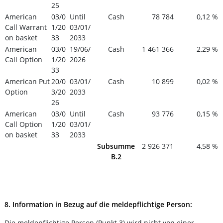
25
American
03/0
Until
Cash
78 784
0,12 %
Call Warrant
1/20
03/01/
on basket
33
2033
American
03/0
19/06/
Cash
1 461 366
2,29 %
Call Option
1/20
2026
33
American Put
20/0
03/01/
Cash
10 899
0,02 %
Option
3/20
2033
26
American
03/0
Until
Cash
93 776
0,15 %
Call Option
1/20
03/01/
on basket
33
2033
Subsumme
2 926 371
4,58 %
B.2
8. Information in Bezug auf die meldepflichtige Person:
Die meldepflichtige Person (Punkt 3) wird nicht von einer