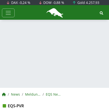
DAX
-0,24 %
DOW
-0,88 %
Gold
4.257,93
BörsenNEWS.de
BörsenNEWS.de
News
Meldungen
EQS News
EQS-PVR