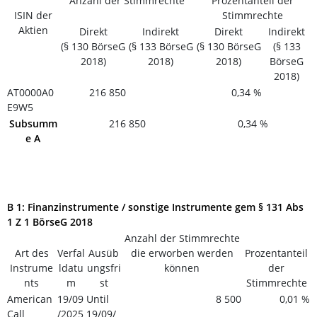
Anzahl der Stimmrechte
Prozentanteil der
ISIN der
Stimmrechte
Aktien
Direkt
Indirekt
Direkt
Indirekt
(§ 130 BörseG
(§ 133 BörseG
(§ 130 BörseG
(§ 133
2018)
2018)
2018)
BörseG
2018)
AT0000A0
216 850
0,34 %
E9W5
Subsumm
216 850
0,34 %
e A
B 1: Finanzinstrumente / sonstige Instrumente gem § 131 Abs
1 Z 1 BörseG 2018
Anzahl der Stimmrechte
Art des
Verfal
Ausüb
die erworben werden
Prozentanteil
Instrume
ldatu
ungsfri
können
der
nts
m
st
Stimmrechte
American
19/09
Until
8 500
0,01 %
Call
/2025
19/09/