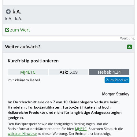
k.A.
k.A.
k.A.
zum Wert
Werbung
Weiter aufwärts?
Kurzfristig positionieren
MJ4E1C
Ask:
5,09
Hebel:
4,24
mit
kleinem Hebel
Zum Produkt
Im Durchschnitt erleiden 7 von 10 Kleinanlegern Verluste beim
Handel mit Turbo-Zertifikaten. Turbo-Zertifikate sind hoch
risikoreiche Produkte und nicht für langfristige Anlagestrategien
geeignet.
Den Basisprospekt sowie die Endgültigen Bedingungen und die
Basisinformationsblätter erhalten Sie hier:
MJ4E1C
. Beachten Sie auch die
weiteren Hinweise
zu dieser Werbung. Der Emittent ist berechtigt,