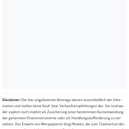
Dis­clai­mer:
Die hier an­ge­bo­te­nen Bei­trä­ge die­nen aus­schließ­lich der In­for­
ma­t­ion und stel­len kei­ne Kauf- bzw. Ver­kaufs­em­pfeh­lung­en dar. Sie sind we­
der ex­pli­zit noch im­pli­zit als Zu­sich­er­ung ei­ner be­stim­mt­en Kurs­ent­wick­lung
der ge­nan­nt­en Fi­nanz­in­stru­men­te oder als Handl­ungs­auf­for­der­ung zu ver­
steh­en. Der Er­werb von Wert­pa­pier­en birgt Ri­si­ken, die zum To­tal­ver­lust des