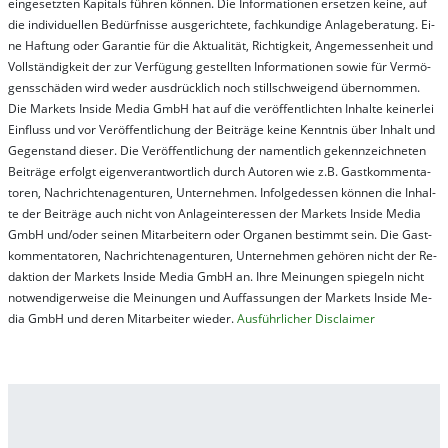
ein­ge­setz­ten Ka­pi­tals füh­ren kön­nen. Die In­for­ma­tion­en er­setz­en kei­ne, auf
die in­di­vi­du­el­len Be­dür­fnis­se aus­ge­rich­te­te, fach­kun­di­ge An­la­ge­be­ra­tung. Ei­
ne Haf­tung oder Ga­ran­tie für die Ak­tu­ali­tät, Rich­tig­keit, An­ge­mes­sen­heit und
Vol­lständ­ig­keit der zur Ver­fü­gung ge­stel­lt­en In­for­ma­tion­en so­wie für Ver­mö­
gens­schä­den wird we­der aus­drück­lich noch stil­lschwei­gend über­nom­men.
Die Mar­kets In­side Me­dia GmbH hat auf die ver­öf­fent­lich­ten In­hal­te kei­ner­lei
Ein­fluss und vor Ver­öf­fent­lich­ung der Bei­trä­ge kei­ne Ken­nt­nis über In­halt und
Ge­gen­stand die­ser. Die Ver­öf­fent­lich­ung der na­ment­lich ge­kenn­zeich­net­en
Bei­trä­ge er­folgt ei­gen­ver­ant­wort­lich durch Au­tor­en wie z.B. Gast­kom­men­ta­
tor­en, Nach­richt­en­ag­en­tur­en, Un­ter­neh­men. In­fol­ge­des­sen kön­nen die In­hal­
te der Bei­trä­ge auch nicht von An­la­ge­in­te­res­sen der Mar­kets In­side Me­dia
GmbH und/oder sei­nen Mit­ar­bei­tern oder Or­ga­nen be­stim­mt sein. Die Gast­
kom­men­ta­tor­en, Nach­rich­ten­ag­en­tur­en, Un­ter­neh­men ge­hör­en nicht der Re­
dak­tion der Mar­kets In­side Me­dia GmbH an. Ihre Mei­nung­en spie­geln nicht
not­wen­di­ger­wei­se die Mei­nung­en und Auf­fas­sung­en der Mar­kets In­side Me­
dia GmbH und de­ren Mit­ar­bei­ter wie­der.
Aus­führ­lich­er Dis­clai­mer