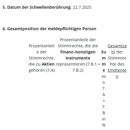
5. Datum der Schwellenberührung:
22.7.2025
6. Gesamtposition der meldepflichtigen Person
Prozentanteile der
Prozentanteil
Stimmrechte, die die
Gesamtza
e der
Finanz-/sonstigen
Su
hl
der
Stimmrechte,
Instrumente
m
Stimmrec
die zu
Aktien
repräsentieren (7.B.1 +
m
hte des
gehören (7.A)
7.B.2)
e
Emittente
vo
n
n
7.
A
+
7.
B
in
%