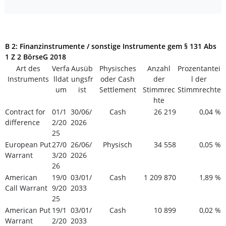
B 2: Finanzinstrumente / sonstige Instrumente gem § 131 Abs
1 Z 2 BörseG 2018
Art des
Verfa
Ausüb
Physisches
Anzahl
Prozentantei
Instruments
lldat
ungsfr
oder Cash
der
l der
um
ist
Settlement
Stimmrec
Stimmrechte
hte
Contract for
01/1
30/06/
Cash
26 219
0,04 %
difference
2/20
2026
25
European Put
27/0
26/06/
Physisch
34 558
0,05 %
Warrant
3/20
2026
26
American
19/0
03/01/
Cash
1 209 870
1,89 %
Call Warrant
9/20
2033
25
American Put
19/1
03/01/
Cash
10 899
0,02 %
Warrant
2/20
2033