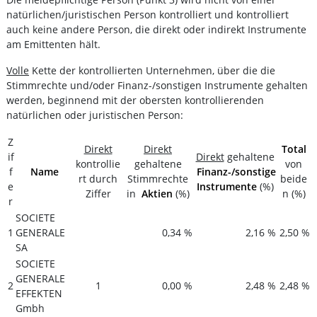
natürlichen/juristischen Person kontrolliert und kontrolliert
auch keine andere Person, die direkt oder indirekt Instrumente
am Emittenten hält.
Volle
Kette der kontrollierten Unternehmen, über die die
Stimmrechte und/oder Finanz-/sonstigen Instrumente gehalten
werden, beginnend mit der obersten kontrollierenden
natürlichen oder juristischen Person:
Z
Direkt
Direkt
Total
if
Direkt
gehaltene
kontrollie
gehaltene
von
f
Name
Finanz-/sonstige
rt durch
Stimmrechte
beide
e
Instrumente
(%)
Ziffer
in
Aktien
(%)
n (%)
r
SOCIETE
1
GENERALE
0,34 %
2,16 %
2,50 %
SA
SOCIETE
GENERALE
2
1
0,00 %
2,48 %
2,48 %
EFFEKTEN
Gmbh