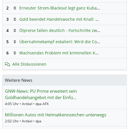
2
Erneuter Strom-Blackout legt ganz Kuba lahm
Hauptdiskus
3
Gold beendet Handelswoche mit Knall: Barrick Mining – Ist diese Aktie wieder ein Kauf?
4
Ölpreise fallen deutlich - Fortschritte zwischen USA und Iran belasten
5
Übernahmekampf eskaliert: Wird die Commerzbank italienisch?
6
Wachsendes Problem mit kriminellen Kunden im Online-Handel
Alle Diskussionen
Weitere News
GNW-News: PU Prime erweitert sein
Goldhandelsangebot mit der Einfü…
4:05 Uhr • Artikel • dpa-AFX
Millionen Autos mit Heimatkennzeichen unterwegs
2:02 Uhr • Artikel • dpa