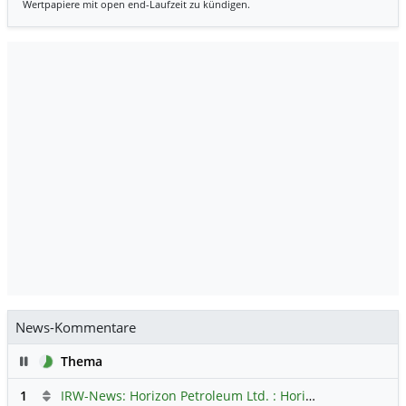
Wertpapiere mit open end-Laufzeit zu kündigen.
News-Kommentare
Pause
Thema
1
IRW-News: Horizon Petroleum Ltd. : Horizon Petroleum beginnt mit der Testförderung im Projekt Lachowice in Polen und schließt die Platzierung einer überzeichneten Wandelanleihe ab