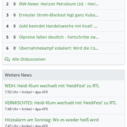
2
IRW-News: Horizon Petroleum Ltd. : Horizon Petroleum beginnt mit der Testförderung im Projekt Lachowice in Polen und schließt die Platzierung einer überzeichneten Wandelanleihe ab
3
Erneuter Strom-Blackout legt ganz Kuba lahm
Hauptdiskus
4
Gold beendet Handelswoche mit Knall: Barrick Mining – Ist diese Aktie wieder ein Kauf?
5
Ölpreise fallen deutlich - Fortschritte zwischen USA und Iran belasten
6
Übernahmekampf eskaliert: Wird die Commerzbank italienisch?
Alle Diskussionen
Weitere News
WDH: Heidi Klum wechselt mit 'HeidiFest' zu RTL
7:50 Uhr • Artikel • dpa-AFX
VERMISCHTES: Heidi Klum wechselt mit 'HeidiFest' zu RTL
7:48 Uhr • Artikel • dpa-AFX
Hitzealarm am Sonntag: Wo es wieder heiß wird
7:45 Uhr • Artikel • dpa-AFX