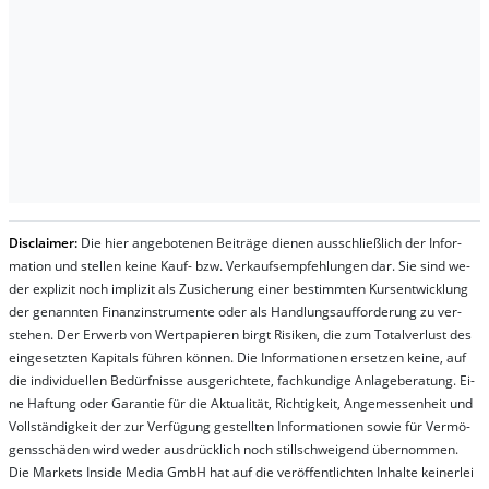
Dis­clai­mer:
Die hier an­ge­bo­te­nen Bei­trä­ge die­nen aus­schließ­lich der In­for­
ma­t­ion und stel­len kei­ne Kauf- bzw. Ver­kaufs­em­pfeh­lung­en dar. Sie sind we­
der ex­pli­zit noch im­pli­zit als Zu­sich­er­ung ei­ner be­stim­mt­en Kurs­ent­wick­lung
der ge­nan­nt­en Fi­nanz­in­stru­men­te oder als Handl­ungs­auf­for­der­ung zu ver­
steh­en. Der Er­werb von Wert­pa­pier­en birgt Ri­si­ken, die zum To­tal­ver­lust des
ein­ge­setz­ten Ka­pi­tals füh­ren kön­nen. Die In­for­ma­tion­en er­setz­en kei­ne, auf
die in­di­vi­du­el­len Be­dür­fnis­se aus­ge­rich­te­te, fach­kun­di­ge An­la­ge­be­ra­tung. Ei­
ne Haf­tung oder Ga­ran­tie für die Ak­tu­ali­tät, Rich­tig­keit, An­ge­mes­sen­heit und
Vol­lständ­ig­keit der zur Ver­fü­gung ge­stel­lt­en In­for­ma­tion­en so­wie für Ver­mö­
gens­schä­den wird we­der aus­drück­lich noch stil­lschwei­gend über­nom­men.
Die Mar­kets In­side Me­dia GmbH hat auf die ver­öf­fent­lich­ten In­hal­te kei­ner­lei