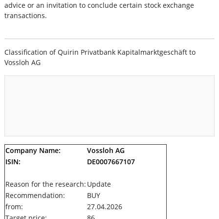
advice or an invitation to conclude certain stock exchange
transactions.
Classification of Quirin Privatbank Kapitalmarktgeschäft to
Vossloh AG
Company Name:
Vossloh AG
ISIN:
DE0007667107
Reason for the research:
Update
Recommendation:
BUY
from:
27.04.2026
Target price:
86