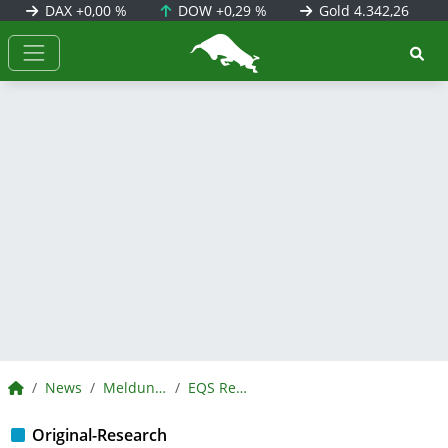
DAX
+0,00 %
DOW
+0,29 %
Gold
4.342,26
BörsenNEWS.de
BörsenNEWS.de
News
Meldungen
EQS Research
Original-Research