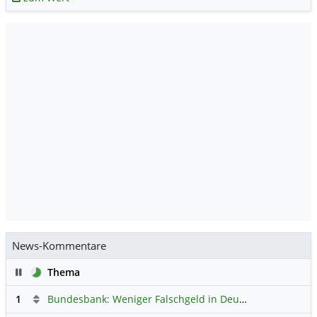
News-Kommentare
Pause
Thema
1
Bundesbank: Weniger Falschgeld in Deutschland
Hauptdi