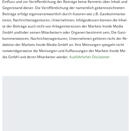
Ein­fluss und vor Ver­öf­fent­lich­ung der Bei­trä­ge kei­ne Ken­nt­nis über In­halt und
Ge­gen­stand die­ser. Die Ver­öf­fent­lich­ung der na­ment­lich ge­kenn­zeich­net­en
Bei­trä­ge er­folgt ei­gen­ver­ant­wort­lich durch Au­tor­en wie z.B. Gast­kom­men­ta­
tor­en, Nach­richt­en­ag­en­tur­en, Un­ter­neh­men. In­fol­ge­des­sen kön­nen die In­hal­
te der Bei­trä­ge auch nicht von An­la­ge­in­te­res­sen der Mar­kets In­side Me­dia
GmbH und/oder sei­nen Mit­ar­bei­tern oder Or­ga­nen be­stim­mt sein. Die Gast­
kom­men­ta­tor­en, Nach­rich­ten­ag­en­tur­en, Un­ter­neh­men ge­hör­en nicht der Re­
dak­tion der Mar­kets In­side Me­dia GmbH an. Ihre Mei­nung­en spie­geln nicht
not­wen­di­ger­wei­se die Mei­nung­en und Auf­fas­sung­en der Mar­kets In­side Me­
dia GmbH und de­ren Mit­ar­bei­ter wie­der.
Aus­führ­lich­er Dis­clai­mer