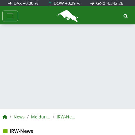
DAX
+0,00 %
DOW
+0,29 %
Gold
4.342,26
BörsenNEWS.de
BörsenNEWS.de
News
Meldungen
IRW-News
IRW-News