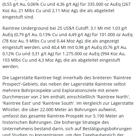
(0,55 g/t Au, 0,06% Cu und 4,36 g/t Ag) für 335.000 oz AuEq (267
Koz Au, 21 Mlbs Cu und 2,11 Moz Ag), die als abgeleitet
eingestuft sind.
Raintree Underground bei 25 US$/t Cutoff: 3,1 Mt mit 1,03 g/t
AuEq (0,79 g/t Au, 0,13% Cu und 4,49 g/t Ag) für 101.000 oz AuEq
(78 Koz Au, 9 Mlbs Cu und 0.44 Moz Ag), die als angezeigt
eingestuft werden, und 40,4 Mt mit 0,98 g/t AuEq (0,76 g/t Au,
0,12% Cu und 3,31 g/t Ag) für 1.275.000 oz AuEq (994 Koz Au,
103 Mlbs Cu und 4,3 Moz Ag), die als abgeleitet eingestuft
werden.
Die Lagerstätte Raintree liegt innerhalb des breiteren 'Raintree
Prospect'-Gebiets, das neben der Lagerstätte Raintree selbst
mehrere Bohrprospekte und Explorationsziele mit einem
Durchmesser von 2 km enthält, einschließlich 'Raintree North',
'Raintree East' und 'Raintree South'. Im Vergleich zur Lagerstätte
Whistler, die über 22.000 Meter an Bohrungen aufweist,
umfasst das gesamte Raintree-Prospekt nur 5.190 Meter an
historischen Bohrungen. Die bisherige Strategie des
Unternehmens bestand darin, sich auf Bestätigungsbohrungen
und Studien zu konzentrieren, um den Tagebaubereich der