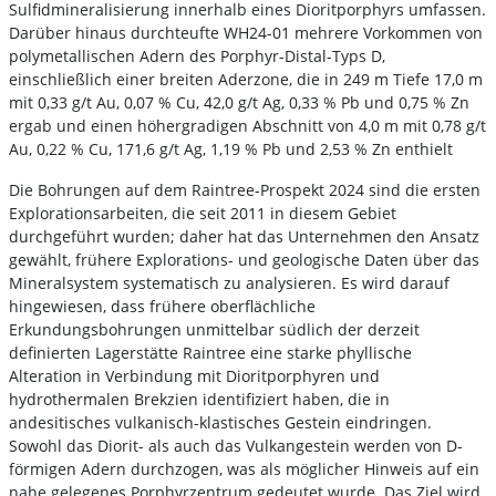
Sulfidmineralisierung innerhalb eines Dioritporphyrs umfassen.
Darüber hinaus durchteufte WH24-01 mehrere Vorkommen von
polymetallischen Adern des Porphyr-Distal-Typs D,
einschließlich einer breiten Aderzone, die in 249 m Tiefe 17,0 m
mit 0,33 g/t Au, 0,07 % Cu, 42,0 g/t Ag, 0,33 % Pb und 0,75 % Zn
ergab und einen höhergradigen Abschnitt von 4,0 m mit 0,78 g/t
Au, 0,22 % Cu, 171,6 g/t Ag, 1,19 % Pb und 2,53 % Zn enthielt
Die Bohrungen auf dem Raintree-Prospekt 2024 sind die ersten
Explorationsarbeiten, die seit 2011 in diesem Gebiet
durchgeführt wurden; daher hat das Unternehmen den Ansatz
gewählt, frühere Explorations- und geologische Daten über das
Mineralsystem systematisch zu analysieren. Es wird darauf
hingewiesen, dass frühere oberflächliche
Erkundungsbohrungen unmittelbar südlich der derzeit
definierten Lagerstätte Raintree eine starke phyllische
Alteration in Verbindung mit Dioritporphyren und
hydrothermalen Brekzien identifiziert haben, die in
andesitisches vulkanisch-klastisches Gestein eindringen.
Sowohl das Diorit- als auch das Vulkangestein werden von D-
förmigen Adern durchzogen, was als möglicher Hinweis auf ein
nahe gelegenes Porphyrzentrum gedeutet wurde. Das Ziel wird