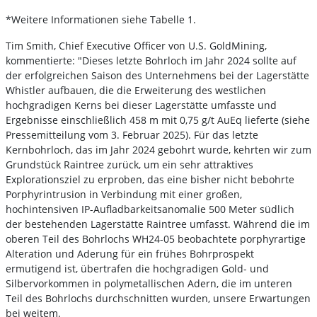
*Weitere Informationen siehe Tabelle 1.
Tim Smith, Chief Executive Officer von U.S. GoldMining,
kommentierte: "Dieses letzte Bohrloch im Jahr 2024 sollte auf
der erfolgreichen Saison des Unternehmens bei der Lagerstätte
Whistler aufbauen, die die Erweiterung des westlichen
hochgradigen Kerns bei dieser Lagerstätte umfasste und
Ergebnisse einschließlich 458 m mit 0,75 g/t AuEq lieferte (siehe
Pressemitteilung vom 3. Februar 2025). Für das letzte
Kernbohrloch, das im Jahr 2024 gebohrt wurde, kehrten wir zum
Grundstück Raintree zurück, um ein sehr attraktives
Explorationsziel zu erproben, das eine bisher nicht bebohrte
Porphyrintrusion in Verbindung mit einer großen,
hochintensiven IP-Aufladbarkeitsanomalie 500 Meter südlich
der bestehenden Lagerstätte Raintree umfasst. Während die im
oberen Teil des Bohrlochs WH24-05 beobachtete porphyrartige
Alteration und Aderung für ein frühes Bohrprospekt
ermutigend ist, übertrafen die hochgradigen Gold- und
Silbervorkommen in polymetallischen Adern, die im unteren
Teil des Bohrlochs durchschnitten wurden, unsere Erwartungen
bei weitem.