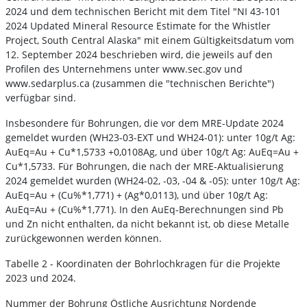
2024 und dem technischen Bericht mit dem Titel "NI 43-101
2024 Updated Mineral Resource Estimate for the Whistler
Project, South Central Alaska" mit einem Gültigkeitsdatum vom
12. September 2024 beschrieben wird, die jeweils auf den
Profilen des Unternehmens unter www.sec.gov und
www.sedarplus.ca (zusammen die "technischen Berichte")
verfügbar sind.
Insbesondere für Bohrungen, die vor dem MRE-Update 2024
gemeldet wurden (WH23-03-EXT und WH24-01): unter 10g/t Ag:
AuEq=Au + Cu*1,5733 +0,0108Ag, und über 10g/t Ag: AuEq=Au +
Cu*1,5733. Für Bohrungen, die nach der MRE-Aktualisierung
2024 gemeldet wurden (WH24-02, -03, -04 & -05): unter 10g/t Ag:
AuEq=Au + (Cu%*1,771) + (Ag*0,0113), und über 10g/t Ag:
AuEq=Au + (Cu%*1,771). In den AuEq-Berechnungen sind Pb
und Zn nicht enthalten, da nicht bekannt ist, ob diese Metalle
zurückgewonnen werden können.
Tabelle 2 - Koordinaten der Bohrlochkragen für die Projekte
2023 und 2024.
Nummer der Bohrung Östliche Ausrichtung Nordende