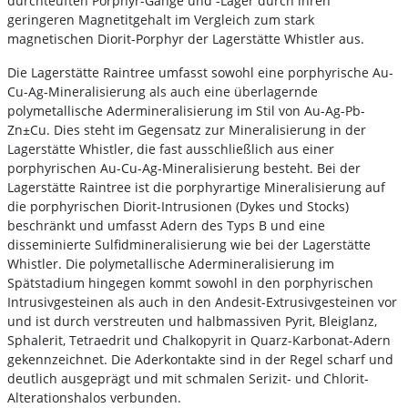
durchteuften Porphyr-Gänge und -Lager durch ihren
geringeren Magnetitgehalt im Vergleich zum stark
magnetischen Diorit-Porphyr der Lagerstätte Whistler aus.
Die Lagerstätte Raintree umfasst sowohl eine porphyrische Au-
Cu-Ag-Mineralisierung als auch eine überlagernde
polymetallische Adermineralisierung im Stil von Au-Ag-Pb-
Zn±Cu. Dies steht im Gegensatz zur Mineralisierung in der
Lagerstätte Whistler, die fast ausschließlich aus einer
porphyrischen Au-Cu-Ag-Mineralisierung besteht. Bei der
Lagerstätte Raintree ist die porphyrartige Mineralisierung auf
die porphyrischen Diorit-Intrusionen (Dykes und Stocks)
beschränkt und umfasst Adern des Typs B und eine
disseminierte Sulfidmineralisierung wie bei der Lagerstätte
Whistler. Die polymetallische Adermineralisierung im
Spätstadium hingegen kommt sowohl in den porphyrischen
Intrusivgesteinen als auch in den Andesit-Extrusivgesteinen vor
und ist durch verstreuten und halbmassiven Pyrit, Bleiglanz,
Sphalerit, Tetraedrit und Chalkopyrit in Quarz-Karbonat-Adern
gekennzeichnet. Die Aderkontakte sind in der Regel scharf und
deutlich ausgeprägt und mit schmalen Serizit- und Chlorit-
Alterationshalos verbunden.