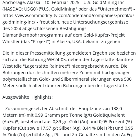
Anchorage, Alaska - 10. Februar 2025 - U.S. GoldMining Inc.
(NASDAQ: USGO) ("U.S. GoldMining" oder das "Unternehmen") -
https://www.commodity-tv.com/ondemand/companies/profil/us-
goldmining-inc/ - freut sich, neue Untersuchungsergebnisse
des 2024 abgeschlossenen Bestätigungs-
Diamantkernbohrprogramms auf dem Gold-Kupfer-Projekt
Whistler (das "Projekt") in Alaska, USA, bekannt zu geben
Die in dieser Pressemitteilung gemeldeten Ergebnisse beziehen
sich auf die Bohrung WH24-05, neben der Lagerstätte Raintree
West (die "Lagerstätte Raintree") niedergebracht wurde. Die
Bohrungen durchschnitten mehrere Zonen mit hochgradigen
polymetallischen Gold- und Silbermineralisierungen etwa 500
Meter südlich aller früheren Bohrungen bei der Lagerstätte.
Ausgewählte Highlights:
- Zusammengesetzter Abschnitt der Hauptzone von 138,0
Metern (m) mit 0,99 Gramm pro Tonne (g/t) Goldäquivalent
(AuEq)*, bestehend aus 0,89 g/t Gold (Au) und 0,05 Prozent (%)
Kupfer (Cu) sowie 17,57 g/t Silber (Ag), 0,44 % Blei (Pb) und 0,95
% Zink (Zn) (erhöhte Ag-, Pb- und Zn-Gehalte sind in den AuEq-