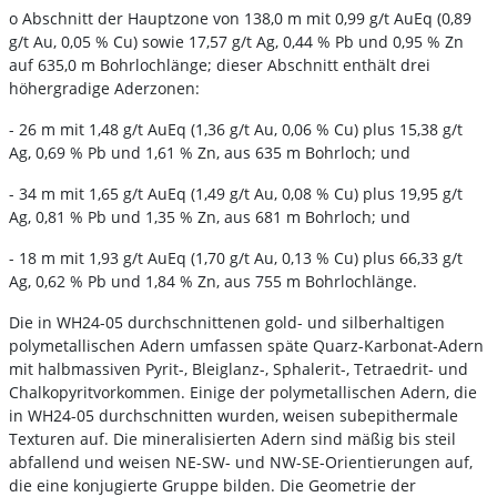
o Abschnitt der Hauptzone von 138,0 m mit 0,99 g/t AuEq (0,89
g/t Au, 0,05 % Cu) sowie 17,57 g/t Ag, 0,44 % Pb und 0,95 % Zn
auf 635,0 m Bohrlochlänge; dieser Abschnitt enthält drei
höhergradige Aderzonen:
- 26 m mit 1,48 g/t AuEq (1,36 g/t Au, 0,06 % Cu) plus 15,38 g/t
Ag, 0,69 % Pb und 1,61 % Zn, aus 635 m Bohrloch; und
- 34 m mit 1,65 g/t AuEq (1,49 g/t Au, 0,08 % Cu) plus 19,95 g/t
Ag, 0,81 % Pb und 1,35 % Zn, aus 681 m Bohrloch; und
- 18 m mit 1,93 g/t AuEq (1,70 g/t Au, 0,13 % Cu) plus 66,33 g/t
Ag, 0,62 % Pb und 1,84 % Zn, aus 755 m Bohrlochlänge.
Die in WH24-05 durchschnittenen gold- und silberhaltigen
polymetallischen Adern umfassen späte Quarz-Karbonat-Adern
mit halbmassiven Pyrit-, Bleiglanz-, Sphalerit-, Tetraedrit- und
Chalkopyritvorkommen. Einige der polymetallischen Adern, die
in WH24-05 durchschnitten wurden, weisen subepithermale
Texturen auf. Die mineralisierten Adern sind mäßig bis steil
abfallend und weisen NE-SW- und NW-SE-Orientierungen auf,
die eine konjugierte Gruppe bilden. Die Geometrie der